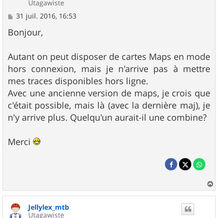
Utagawiste
M
31 juil. 2016, 16:53
e
s
Bonjour,
s
a
g
Autant on peut disposer de cartes Maps en mode
e
hors connexion, mais je n'arrive pas à mettre
mes traces disponibles hors ligne.
Avec une ancienne version de maps, je crois que
c'était possible, mais là (avec la dernière maj), je
n'y arrive plus. Quelqu'un aurait-il une combine?
Merci
a
u
Jellylex_mtb
t
Utagawiste