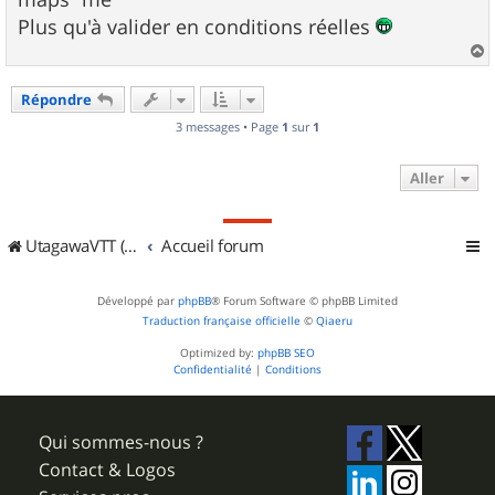
Plus qu'à valider en conditions réelles
a
u
Répondre
t
3 messages • Page
1
sur
1
Aller
UtagawaVTT (Randos VTT et VTTAE avec traces GPS)
Accueil forum
Développé par
phpBB
® Forum Software © phpBB Limited
Traduction française officielle
©
Qiaeru
Optimized by:
phpBB SEO
Confidentialité
|
Conditions
Qui sommes-nous ?
Contact & Logos