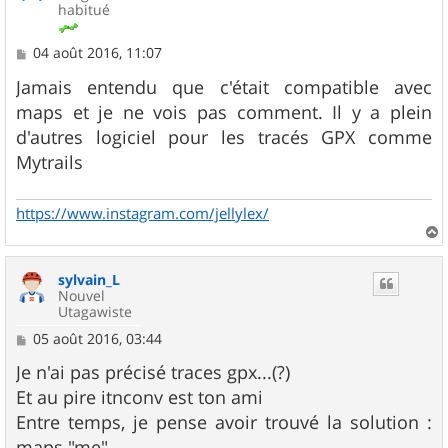
habitué
M
04 août 2016, 11:07
e
s
Jamais entendu que c'était compatible avec
s
maps et je ne vois pas comment. Il y a plein
a
g
d'autres logiciel pour les tracés GPX comme
e
Mytrails
https://www.instagram.com/jellylex/
a
u
sylvain_L
t
Nouvel
Utagawiste
M
05 août 2016, 03:44
e
s
Je n'ai pas précisé traces gpx...(?)
s
Et au pire itnconv est ton ami
a
g
Entre temps, je pense avoir trouvé la solution :
e
maps "me"