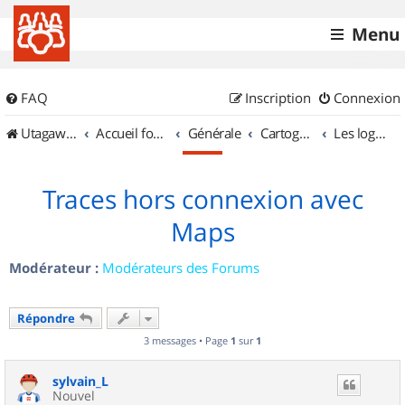
Menu
FAQ
Inscription
Connexion
UtagawaVTT (Randos VTT et VTTAE avec traces GPS)
Accueil forum
Générale
Cartographie et GPS
Les logiciels
Traces hors connexion avec
Maps
Modérateur :
Modérateurs des Forums
Répondre
3 messages • Page
1
sur
1
sylvain_L
Nouvel