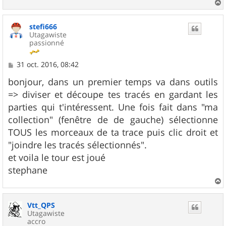
a
u
stefi666
t
Utagawiste
passionné
M
31 oct. 2016, 08:42
e
s
bonjour, dans un premier temps va dans outils
s
=> diviser et découpe tes tracés en gardant les
a
g
parties qui t'intéressent. Une fois fait dans "ma
e
collection" (fenêtre de de gauche) sélectionne
TOUS les morceaux de ta trace puis clic droit et
"joindre les tracés sélectionnés".
et voila le tour est joué
stephane
a
u
Vtt_QPS
t
Utagawiste
accro