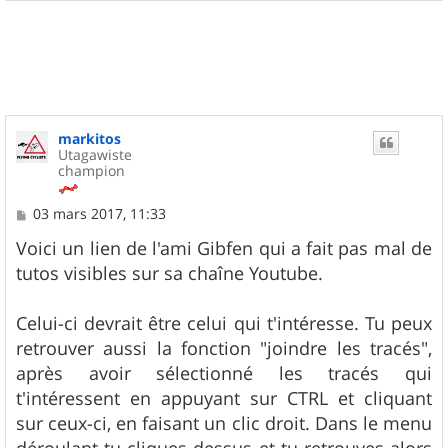
a
u
t
markitos
Utagawiste
champion
M
03 mars 2017, 11:33
e
s
Voici un lien de l'ami Gibfen qui a fait pas mal de
s
tutos visibles sur sa chaîne Youtube.
a
g
e
Celui-ci devrait être celui qui t'intéresse. Tu peux
retrouver aussi la fonction "joindre les tracés",
après avoir sélectionné les tracés qui
t'intéressent en appuyant sur CTRL et cliquant
sur ceux-ci, en faisant un clic droit. Dans le menu
déroulant tu cliques dessus et tu retrouves alors