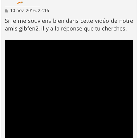
M
10 nov. 2016, 22:16
e
s
Si je me souviens bien dans cette vidéo de notre
s
amis gibfen2, il y a la réponse que tu cherches.
a
g
e