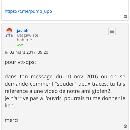
https://t.me/pump_upp
a
u
jaclah
t
Utagawiste
habitué
M
03 mars 2017, 09:20
e
s
pour vtt-qps:
s
a
g
dans ton message du 10 nov 2016 ou on se
e
demande comment "souder" deux traces, tu fais
reference a une video de notre ami gibfen2.
je n'arrive pas a l'ouvrir. pourrais tu me donner le
lien.
merci