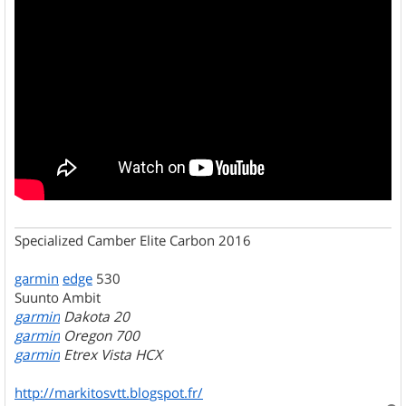
Specialized Camber Elite Carbon 2016
garmin
edge
530
Suunto Ambit
garmin
Dakota 20
garmin
Oregon 700
garmin
Etrex Vista HCX
http://markitosvtt.blogspot.fr/