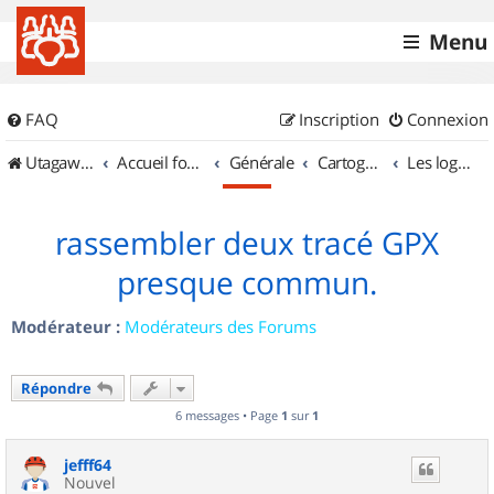
Menu
FAQ
Inscription
Connexion
UtagawaVTT (Randos VTT et VTTAE avec traces GPS)
Accueil forum
Générale
Cartographie et GPS
Les logiciels
rassembler deux tracé GPX
presque commun.
Modérateur :
Modérateurs des Forums
Répondre
6 messages • Page
1
sur
1
jefff64
Nouvel