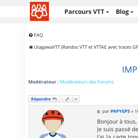
Parcours VTT
Blog
FAQ
UtagawaVTT (Randos VTT et VTTAE avec traces GP
IMP
Modérateur :
Modérateurs des Forums
Répondre
M
par
PAPYGPS
»
1
e
s
Bonjour à tous,
s
Je suis passé de
a
g
J'ai la carte t