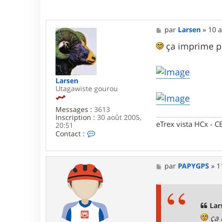
M
par
Larsen
»
10 a
e
s
ça imprime pa
s
a
g
e
Larsen
Utagawiste gourou
Messages :
3613
Inscription :
30 août 2005,
eTrex vista HCx -
20:51
C
Contact :
o
n
t
a
M
par
PAPYGPS
»
1
c
e
t
s
e
s
r
a
L
g
Lar
a
e
ça 
r