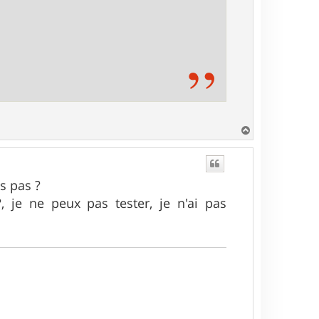
H
a
u
t
is pas ?
, je ne peux pas tester, je n'ai pas