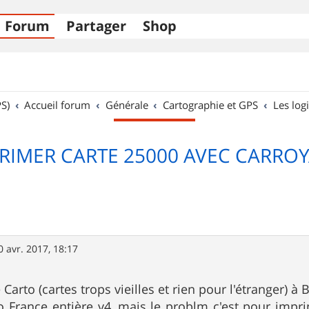
Forum
Partager
Shop
S)
Accueil forum
Générale
Cartographie et GPS
Les logi
RIMER CARTE 25000 AVEC CARRO
0 avr. 2017, 18:17
 Carto (cartes trops vieilles et rien pour l'étranger) 
opo France entière v4..mais le problm c'est pour imp