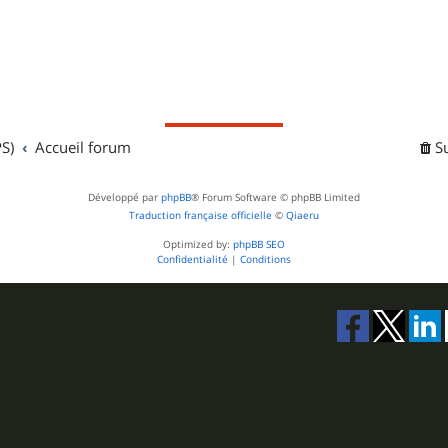
S)
Accueil forum
S
Développé par
phpBB
® Forum Software © phpBB Limited
Traduction française officielle
©
Qiaeru
Optimized by:
phpBB SEO
Confidentialité
|
Conditions