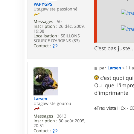
s
PAPYGPS
e
Utagawiste passionné
n
Messages :
50
Inscription :
26 déc. 2009,
19:38
Localisation :
SEILLONS
SOURCE D'ARGENS (83)
C
Contact :
C'est pas juste..
o
n
t
a
M
par
Larsen
»
11 a
c
e
t
s
c'est quoi qui 
e
s
r
Ou que l'impre
a
P
g
d'imprimante
A
e
P
Larsen
Y
Utagawiste gourou
G
eTrex vista HCx -
P
Messages :
3613
S
Inscription :
30 août 2005,
20:51
C
Contact :