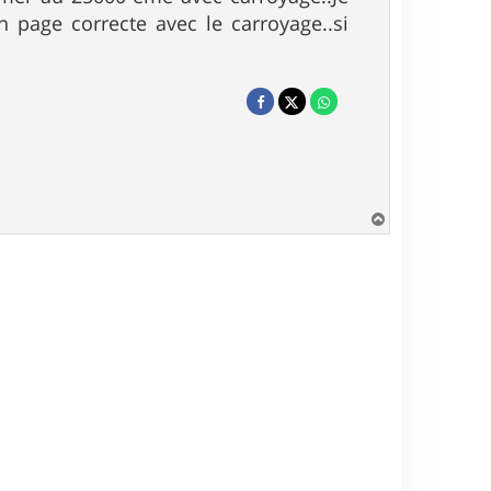
n page correcte avec le carroyage..si
H
a
u
t