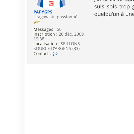
e
suis sois trop 
PAPYGPS
quelqu'un à une
Utagawiste passionné
Messages :
50
Inscription :
26 déc. 2009,
19:38
Localisation :
SEILLONS
SOURCE D'ARGENS (83)
C
Contact :
o
n
t
a
c
t
e
r
P
A
P
Y
G
P
S