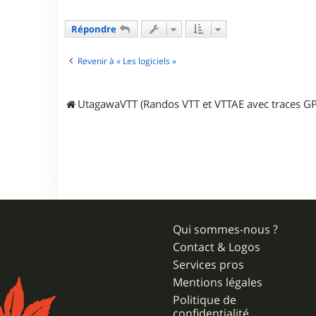
P
A
Répondre
P
Y
G
Revenir à « Les logiciels »
P
S
UtagawaVTT (Randos VTT et VTTAE avec traces GP
Qui sommes-nous ?
Contact & Logos
Services pros
Mentions légales
Politique de
confidentialité