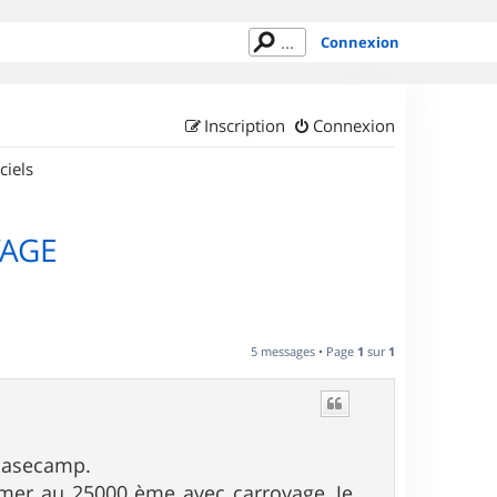
Connexion
Inscription
Connexion
ciels
YAGE
5 messages • Page
1
sur
1
à Basecamp.
rimer au 25000 ème avec carroyage..Je