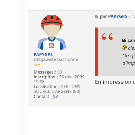
o
n
t
a
M
par
PAPYGPS
»
1
c
e
t
s
e
s
r
a
L
g
Lar
a
e
c'e
r
s
PAPYGPS
Ou qu
e
Utagawiste passionné
d'im
n
Messages :
50
Inscription :
26 déc. 2009,
En impression ce
19:38
Localisation :
SEILLONS
SOURCE D'ARGENS (83)
C
Contact :
o
n
t
a
c
t
e
r