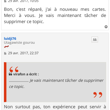
M
29 avr. 2017, 10:05
e
s
Bon, c'est réparé, j'ai à nouveau mes cartes.
s
Merci à vous. Je vais maintenant tâcher de
a
g
supprimer ce topic.
e
a
u
luidji76
t
Utagawiste gourou
M
29 avr. 2017, 22:37
e
s
s
a
g
virafon a écrit :
e
.................... Je vais maintenant tâcher de supprimer
ce topic.
Non surtout pas, ton expérience peut servir à