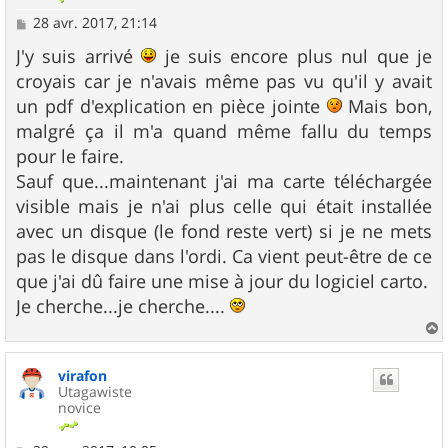
M
28 avr. 2017, 21:14
e
s
J'y suis arrivé
je suis encore plus nul que je
s
croyais car je n'avais même pas vu qu'il y avait
a
g
un pdf d'explication en pièce jointe
Mais bon,
e
malgré ça il m'a quand même fallu du temps
pour le faire.
Sauf que...maintenant j'ai ma carte téléchargée
visible mais je n'ai plus celle qui était installée
avec un disque (le fond reste vert) si je ne mets
pas le disque dans l'ordi. Ca vient peut-être de ce
que j'ai dû faire une mise à jour du logiciel carto.
Je cherche...je cherche....
a
u
virafon
t
Utagawiste
novice