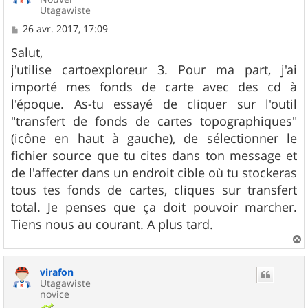
Utagawiste
M
26 avr. 2017, 17:09
e
s
Salut,
s
j'utilise cartoexploreur 3. Pour ma part, j'ai
a
g
importé mes fonds de carte avec des cd à
e
l'époque. As-tu essayé de cliquer sur l'outil
"transfert de fonds de cartes topographiques"
(icône en haut à gauche), de sélectionner le
fichier source que tu cites dans ton message et
de l'affecter dans un endroit cible où tu stockeras
tous tes fonds de cartes, cliques sur transfert
total. Je penses que ça doit pouvoir marcher.
Tiens nous au courant. A plus tard.
a
u
virafon
t
Utagawiste
novice