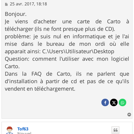
M
25 avr. 2017, 18:18
e
s
Bonjour.
s
Je viens d'acheter une carte de Carto à
a
g
télécharger (ils ne font presque plus de CD).
e
problème: je suis nul en informatique et je l'ai
mise dans le bureau de mon ordi où elle
apparait ainsi: C.\Users\Utilisateur\Desktop
Question: comment l'utiliser avec mon logiciel
Carto.
Dans la FAQ de Carto, ils ne parlent que
d'installation à partir de cd et pas de ce qu'ils
vendent en téléchargement.
a
u
Tof63
t
Nouvel