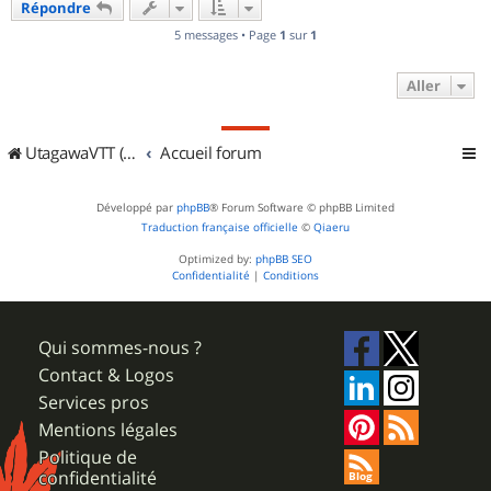
Répondre
5 messages • Page
1
sur
1
Aller
UtagawaVTT (Randos VTT et VTTAE avec traces GPS)
Accueil forum
Développé par
phpBB
® Forum Software © phpBB Limited
Traduction française officielle
©
Qiaeru
Optimized by:
phpBB SEO
Confidentialité
|
Conditions
Qui sommes-nous ?
Contact & Logos
Services pros
Mentions légales
Politique de
confidentialité