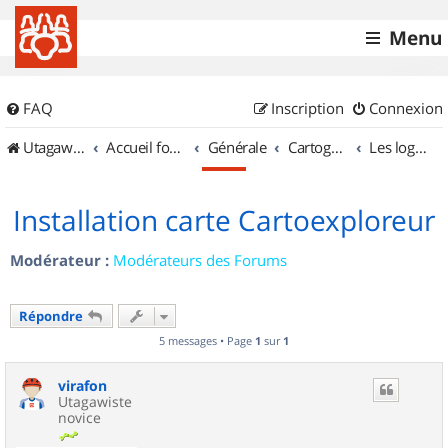
Menu
FAQ
Inscription
Connexion
UtagawaVTT (Randos VTT et VTTAE avec traces GPS)
Accueil forum
Générale
Cartographie et GPS
Les logiciels
Installation carte Cartoexploreur
Modérateur :
Modérateurs des Forums
Répondre
5 messages • Page
1
sur
1
virafon
Utagawiste
novice