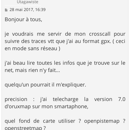
Utagawiste
M
28 mai 2017, 16:39
e
s
Bonjour à tous,
s
a
g
je voudrais me servir de mon crosscall pour
e
suivre des traces vtt que j'ai au format gpx. ( ceci
en mode sans réseau )
j'ai beau lire toutes les infos que je trouve sur le
net, mais rien n'y fait...
quelqu'un pourrait il m'expliquer.
precision : j'ai telecharge la version 7.0
d'oruxmap sur mon smartaphone,
quel fond de carte utiliser ? openpistemap ?
openstreetmap ?