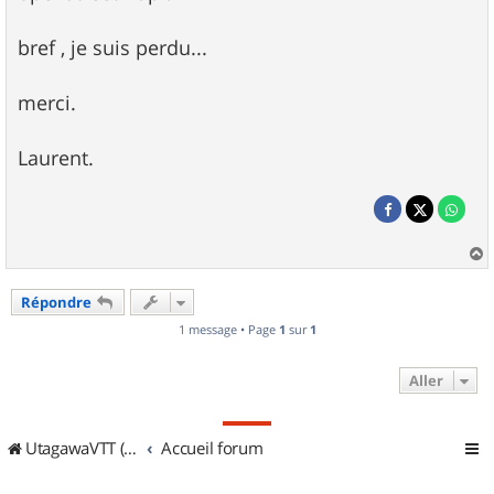
bref , je suis perdu...
merci.
Laurent.
a
u
Répondre
t
1 message • Page
1
sur
1
Aller
UtagawaVTT (Randos VTT et VTTAE avec traces GPS)
Accueil forum