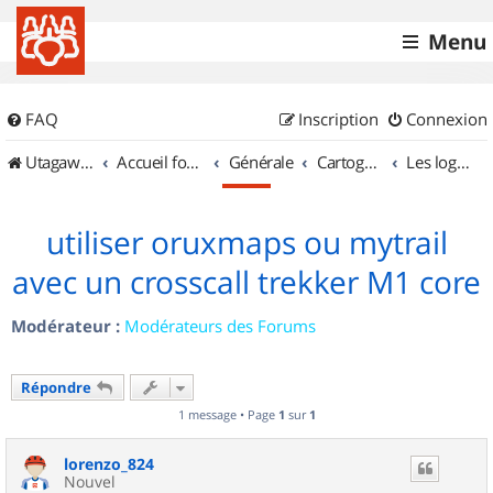
Menu
FAQ
Inscription
Connexion
UtagawaVTT (Randos VTT et VTTAE avec traces GPS)
Accueil forum
Générale
Cartographie et GPS
Les logiciels
utiliser oruxmaps ou mytrail
avec un crosscall trekker M1 core
Modérateur :
Modérateurs des Forums
Répondre
1 message • Page
1
sur
1
lorenzo_824
Nouvel