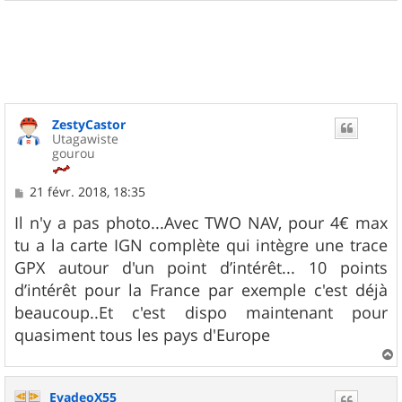
a
u
t
ZestyCastor
Utagawiste
gourou
M
21 févr. 2018, 18:35
e
s
Il n'y a pas photo...Avec TWO NAV, pour 4€ max
s
tu a la carte IGN complète qui intègre une trace
a
g
GPX autour d'un point d’intérêt... 10 points
e
d’intérêt pour la France par exemple c'est déjà
beaucoup..Et c'est dispo maintenant pour
quasiment tous les pays d'Europe
a
u
EvadeoX55
t