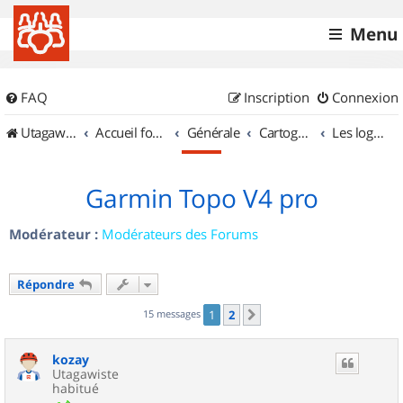
Menu
FAQ
Inscription
Connexion
UtagawaVTT (Randos VTT et VTTAE avec traces GPS)
Accueil forum
Générale
Cartographie et GPS
Les logiciels
Garmin Topo V4 pro
Modérateur :
Modérateurs des Forums
Répondre
15 messages
1
2
Suivant
kozay
Utagawiste
habitué