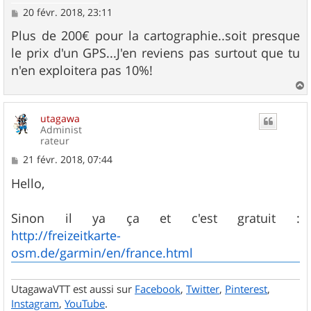
M
20 févr. 2018, 23:11
e
s
Plus de 200€ pour la cartographie..soit presque
s
le prix d'un GPS...J'en reviens pas surtout que tu
a
g
n'en exploitera pas 10%!
e
a
u
utagawa
t
Administ
rateur
M
21 févr. 2018, 07:44
e
s
Hello,
s
a
g
Sinon il ya ça et c'est gratuit :
e
http://freizeitkarte-
osm.de/garmin/en/france.html
UtagawaVTT est aussi sur
Facebook
,
Twitter
,
Pinterest
,
Instagram
,
YouTube
.