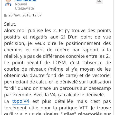
Nouvel
Utagawiste
M
20 févr. 2018, 12:57
e
s
Salut,
s
Alors moi j'utilise les 2. Et j'y trouve des points
a
g
positifs et négatifs aux 2! D'un point de vue
e
précision, je veux dire le positionnement des
chemins et point de repère par rapport à la
réalité, y'a pas de différence concrète entre les 2.
Le point négatif de l'OSM, c'est l'absence de
courbe de niveaux (même si y'a moyen de les
obtenir via d'autre fond de carte) et de vectoriel
permettant de calculer le dénivelé sur l'utilisation
"ordi" quand on trace un parcours sur basecamp
par exemple. Avec la V4, ça calcule le dénivelé.
topo V4
La
est plus détaillée mais c'est pas
forcément utile pour la pratique VTT. Je trouve
qu'il y a plus de singles "utiles" répertoriés sur