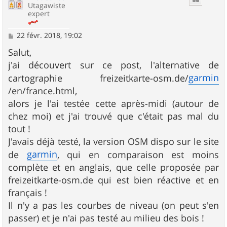
Utagawiste
expert
M
22 févr. 2018, 19:02
e
s
Salut,
s
j'ai découvert sur ce post, l'alternative de
a
g
garmin
cartographie freizeitkarte-osm.de/
e
/en/france.html,
alors je l'ai testée cette après-midi (autour de
chez moi) et j'ai trouvé que c'était pas mal du
tout !
J'avais déjà testé, la version OSM dispo sur le site
garmin
de
, qui en comparaison est moins
complète et en anglais, que celle proposée par
freizeitkarte-osm.de qui est bien réactive et en
français !
Il n'y a pas les courbes de niveau (on peut s'en
passer) et je n'ai pas testé au milieu des bois !