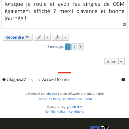
lorsque je roule et avoir les singles de OSM
également affiché ? merci d'avance et bonne
journée !
a
u
Répondre
t
15 messages
1
2
Suivant
Aller
UtagawaVTT (Randos VTT et VTTAE avec traces GPS)
Accueil forum
Développé par
phpBB
® Forum Software © phpBB Limited
Traduction française officielle
©
Qiaeru
Optimized by:
phpBB SEO
Confidentialité
|
Conditions