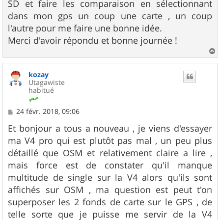
SD et faire les comparaison en sélectionnant
dans mon gps un coup une carte , un coup
l'autre pour me faire une bonne idée.
Merci d'avoir répondu et bonne journée !
a
u
kozay
t
Utagawiste
habitué
M
24 févr. 2018, 09:06
e
s
Et bonjour a tous a nouveau , je viens d'essayer
s
ma V4 pro qui est plutôt pas mal , un peu plus
a
g
détaillé que OSM et relativement claire a lire ,
e
mais force est de constater qu'il manque
multitude de single sur la V4 alors qu'ils sont
affichés sur OSM , ma question est peut t'on
superposer les 2 fonds de carte sur le GPS , de
telle sorte que je puisse me servir de la V4