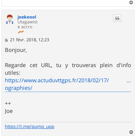
a
u
joekoool
t
Utagawist
e accro
M
21 févr. 2018, 12:23
e
s
Bonjour,
s
a
g
Regarde cet URL, tu y trouveras plein d'info
e
utiles:
https://www.actuduvttgps.fr/2018/02/17/ ...
ographies/
++
Joe
https://t.me/pump_upp