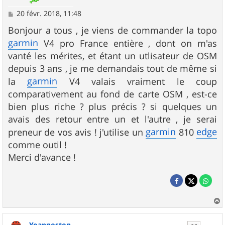
M
20 févr. 2018, 11:48
e
s
Bonjour a tous , je viens de commander la topo
s
garmin
V4 pro France entière , dont on m'as
a
g
vanté les mérites, et étant un utlisateur de OSM
e
depuis 3 ans , je me demandais tout de même si
garmin
la
V4 valais vraiment le coup
comparativement au fond de carte OSM , est-ce
bien plus riche ? plus précis ? si quelques un
avais des retour entre un et l'autre , je serai
garmin
edge
preneur de vos avis ! j'utilise un
810
comme outil !
Merci d'avance !
a
u
Yoannoston
t