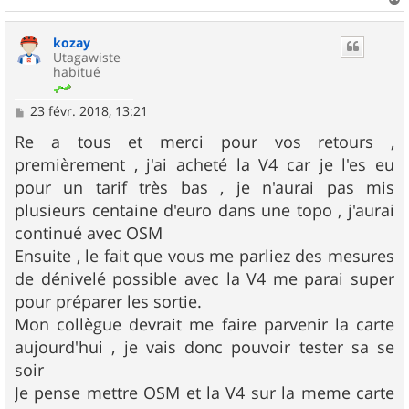
a
u
kozay
t
Utagawiste
habitué
M
23 févr. 2018, 13:21
e
s
Re a tous et merci pour vos retours ,
s
premièrement , j'ai acheté la V4 car je l'es eu
a
g
pour un tarif très bas , je n'aurai pas mis
e
plusieurs centaine d'euro dans une topo , j'aurai
continué avec OSM
Ensuite , le fait que vous me parliez des mesures
de dénivelé possible avec la V4 me parai super
pour préparer les sortie.
Mon collègue devrait me faire parvenir la carte
aujourd'hui , je vais donc pouvoir tester sa se
soir
Je pense mettre OSM et la V4 sur la meme carte