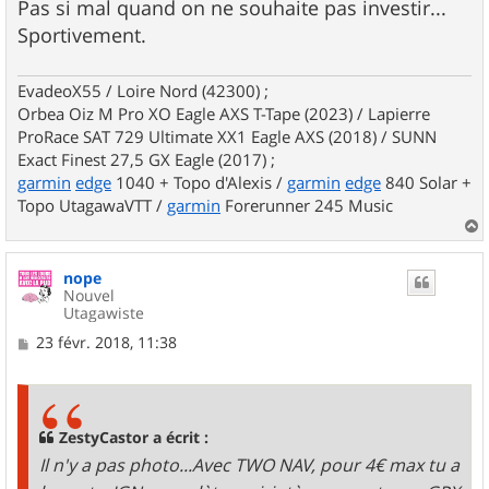
Pas si mal quand on ne souhaite pas investir...
Sportivement.
EvadeoX55 / Loire Nord (42300) ;
Orbea Oiz M Pro XO Eagle AXS T-Tape (2023) / Lapierre
ProRace SAT 729 Ultimate XX1 Eagle AXS (2018) / SUNN
Exact Finest 27,5 GX Eagle (2017) ;
garmin
edge
1040 + Topo d'Alexis /
garmin
edge
840 Solar +
Topo UtagawaVTT /
garmin
Forerunner 245 Music
a
u
nope
t
Nouvel
Utagawiste
M
23 févr. 2018, 11:38
e
s
s
a
g
ZestyCastor a écrit :
e
Il n'y a pas photo...Avec TWO NAV, pour 4€ max tu a