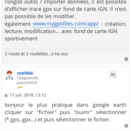
l'onglet outils / importer données, il est possible
d'afficher trace gpx sur fond de carte IGN. Il n'est
pas possible de les modifier.
www.mygpsfiles.com/app/
également
: création,
lecture, modification... avec fond de carte IGN
sportivement
2 roues et 2 roulettes...o ka zou
a
u
stefi666
t
Utagawiste
passionné
M
17 juil. 2018, 13:12
e
s
bonjour le plus pratique dans google earth
s
cliquer sur "fichier" puis "ouvrir" sélectionner
a
g
(*.gps, gpx…) et puis sélectionner le fichier.
e
a