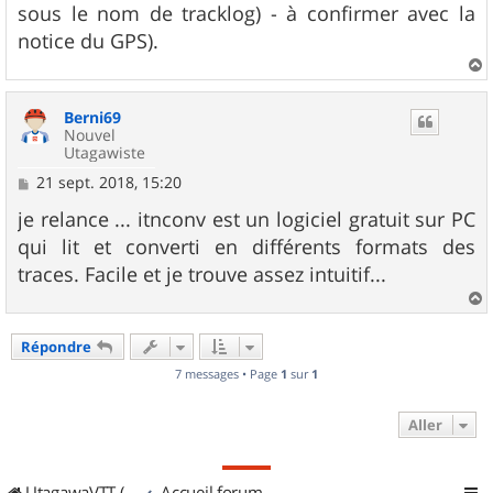
sous le nom de tracklog) - à confirmer avec la
notice du GPS).
a
u
Berni69
t
Nouvel
Utagawiste
M
21 sept. 2018, 15:20
e
s
je relance ... itnconv est un logiciel gratuit sur PC
s
qui lit et converti en différents formats des
a
g
traces. Facile et je trouve assez intuitif...
e
a
u
Répondre
t
7 messages • Page
1
sur
1
Aller
UtagawaVTT (Randos VTT et VTTAE avec traces GPS)
Accueil forum