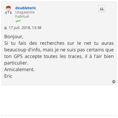
u
doubleteric
t
Utagawiste
habitué
M
17 juil. 2018, 13:38
e
s
Bonjour,
s
Si tu fais des recherches sur le net tu auras
a
g
beaucoup d'info, mais je ne suis pas certains que
e
ton GPS accepte toutes les traces, il à l'air bien
particulier.
Amicalement.
Eric
a
u
t