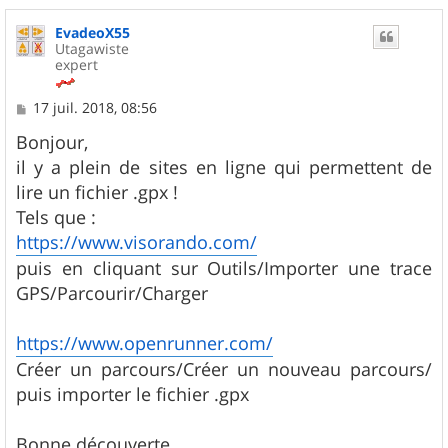
a
u
EvadeoX55
t
Utagawiste
expert
M
17 juil. 2018, 08:56
e
s
Bonjour,
s
il y a plein de sites en ligne qui permettent de
a
g
lire un fichier .gpx !
e
Tels que :
https://www.visorando.com/
puis en cliquant sur Outils/Importer une trace
GPS/Parcourir/Charger
https://www.openrunner.com/
Créer un parcours/Créer un nouveau parcours/
puis importer le fichier .gpx
Bonne découverte.