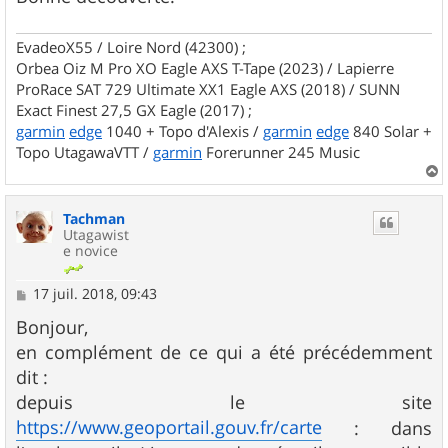
EvadeoX55 / Loire Nord (42300) ;
Orbea Oiz M Pro XO Eagle AXS T-Tape (2023) / Lapierre
ProRace SAT 729 Ultimate XX1 Eagle AXS (2018) / SUNN
Exact Finest 27,5 GX Eagle (2017) ;
garmin
edge
1040 + Topo d'Alexis /
garmin
edge
840 Solar +
Topo UtagawaVTT /
garmin
Forerunner 245 Music
a
u
Tachman
t
Utagawist
e novice
M
17 juil. 2018, 09:43
e
s
Bonjour,
s
en complément de ce qui a été précédemment
a
g
dit :
e
depuis le site
https://www.geoportail.gouv.fr/carte
: dans