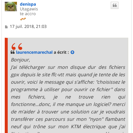
denispa
Utagawis
te accro
M
17 juil. 2018, 21:03
e
s
s
a
g
laurencemarechal
a écrit :
e
Bonjour,
J'ai télécharger sur mon disque dur des fichiers
gpx depuis le site ffc-vtt mais quand je tente de les
ouvrir, voici le message qui s'affiche: "choisissez le
programme à utiliser pour ouvrir ce fichier" dans
mes fichiers, je ne trouve rien qui
fonctionne...donc, il me manque un logiciel? merci
de m'aider à trouver une solution car je voudrais
transférer ces parcours sur mon "nyon" flambant
neuf qui trône sur mon KTM électrique que j'ai