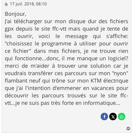
M
17 juil. 2018, 08:10
e
s
Bonjour,
s
J'ai télécharger sur mon disque dur des fichiers
a
g
gpx depuis le site ffc-vtt mais quand je tente de
e
les ouvrir, voici le message qui s'affiche:
"choisissez le programme à utiliser pour ouvrir
ce fichier" dans mes fichiers, je ne trouve rien
qui fonctionne...donc, il me manque un logiciel?
merci de m'aider à trouver une solution car je
voudrais transférer ces parcours sur mon "nyon"
flambant neuf qui trône sur mon KTM électrique
que j'ai l'intention d'emmener en vacances pour
découvrir les parcours trouvés sur le site ffc-
vtt...je ne suis pas très forte en informatique...