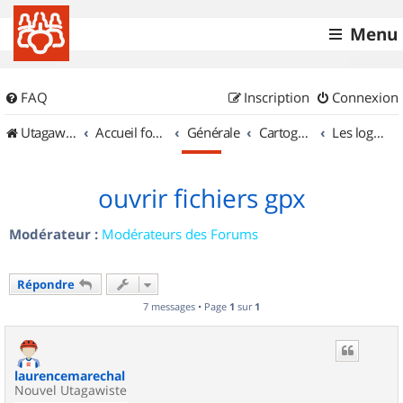
Menu
FAQ
Inscription
Connexion
UtagawaVTT (Randos VTT et VTTAE avec traces GPS)
Accueil forum
Générale
Cartographie et GPS
Les logiciels
ouvrir fichiers gpx
Modérateur :
Modérateurs des Forums
Répondre
7 messages • Page
1
sur
1
laurencemarechal
Nouvel Utagawiste