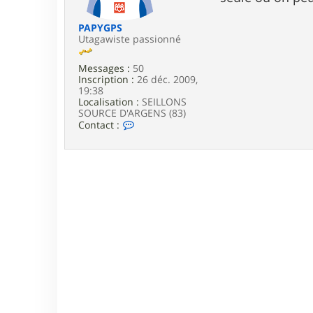
e
PAPYGPS
Utagawiste passionné
Messages :
50
Inscription :
26 déc. 2009,
19:38
Localisation :
SEILLONS
SOURCE D'ARGENS (83)
C
Contact :
o
n
t
a
c
t
e
r
P
A
P
Y
G
P
S