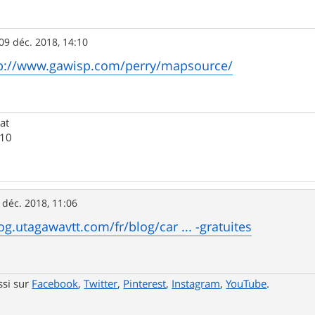
09 déc. 2018, 14:10
p://www.gawisp.com/perry/mapsource/
at
M10
 déc. 2018, 11:06
og.utagawavtt.com/fr/blog/car ... -gratuites
ssi sur
Facebook
,
Twitter
,
Pinterest
,
Instagram
,
YouTube
.