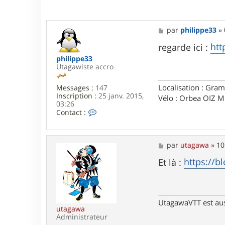
M
par
philippe33
»
e
s
htt
regarde ici :
s
philippe33
a
Utagawiste accro
g
e
Localisation : Gram
Messages :
147
Inscription :
25 janv. 2015,
Vélo : Orbea OIZ 
03:26
C
Contact :
o
n
t
a
M
par
utagawa
»
10
c
e
t
s
https://bl
Et là :
e
s
r
a
p
g
h
e
i
UtagawaVTT est au
l
utagawa
i
Administrateur
p