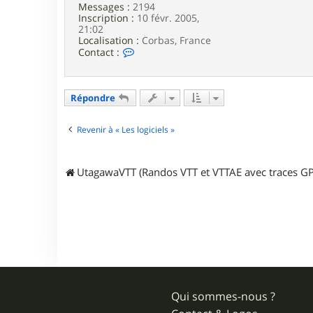
Messages :
2194
p
Inscription :
10 févr. 2005,
e
21:02
3
Localisation :
Corbas, France
3
C
Contact :
o
n
t
a
Répondre
c
t
e
Revenir à « Les logiciels »
r
u
t
UtagawaVTT (Randos VTT et VTTAE avec traces GP
a
g
a
w
a
Qui sommes-nous ?