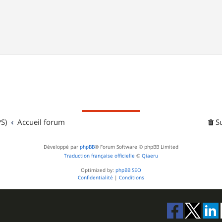
S)
Accueil forum
S
Développé par
phpBB
® Forum Software © phpBB Limited
Traduction française officielle
©
Qiaeru
Optimized by:
phpBB SEO
Confidentialité
|
Conditions