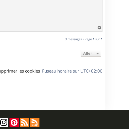
H
a
u
3 messages • Page
1
sur
1
t
Aller
upprimer les cookies
Fuseau horaire sur
UTC+02:00