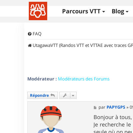
Parcours VTT
Blog
FAQ
UtagawaVTT (Randos VTT et VTTAE avec traces GP
Modérateur :
Modérateurs des Forums
Répondre
M
par
PAPYGPS
»
0
e
s
Bonjour à tous,
s
Je recherche le 
a
g
seule où on peu