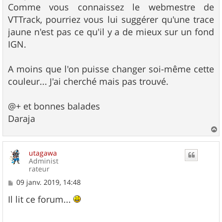
s
Comme vous connaissez le webmestre de
a
g
VTTrack, pourriez vous lui suggérer qu'une trace
e
jaune n'est pas ce qu'il y a de mieux sur un fond
IGN.
A moins que l'on puisse changer soi-même cette
couleur... J'ai cherché mais pas trouvé.
@+ et bonnes balades
Daraja
a
u
utagawa
t
Administ
rateur
M
09 janv. 2019, 14:48
e
s
Il lit ce forum...
s
a
g