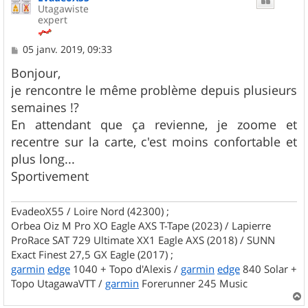
Utagawiste
expert
M
05 janv. 2019, 09:33
e
s
Bonjour,
s
je rencontre le même problème depuis plusieurs
a
g
semaines !?
e
En attendant que ça revienne, je zoome et
recentre sur la carte, c'est moins confortable et
plus long...
Sportivement
EvadeoX55 / Loire Nord (42300) ;
Orbea Oiz M Pro XO Eagle AXS T-Tape (2023) / Lapierre
ProRace SAT 729 Ultimate XX1 Eagle AXS (2018) / SUNN
Exact Finest 27,5 GX Eagle (2017) ;
garmin
edge
1040 + Topo d'Alexis /
garmin
edge
840 Solar +
Topo UtagawaVTT /
garmin
Forerunner 245 Music
a