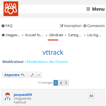
Menu
FAQ
Inscription
Connexion
UtagawaVTT (Randos VTT et VTTAE avec traces GPS)
Accueil forum
Générale
Cartographie et GPS
Les logiciels
vttrack
Modérateur :
Modérateurs des Forums
Répondre
13 messages
1
2
Suivant
jacquesd59
Utagawiste
habitué