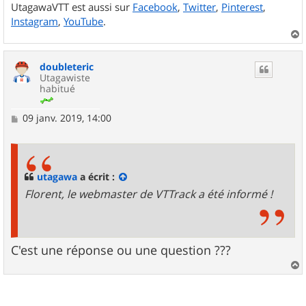
UtagawaVTT est aussi sur
Facebook
,
Twitter
,
Pinterest
,
Instagram
,
YouTube
.
a
u
doubleteric
t
Utagawiste
habitué
M
09 janv. 2019, 14:00
e
s
s
a
g
utagawa
a écrit :
e
Florent, le webmaster de VTTrack a été informé !
C'est une réponse ou une question ???
a
u
t