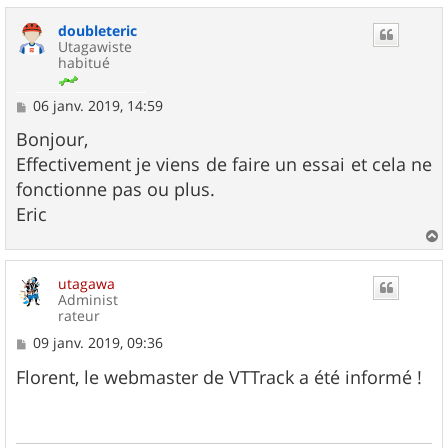
u
doubleteric
t
Utagawiste
habitué
M
06 janv. 2019, 14:59
e
s
Bonjour,
s
Effectivement je viens de faire un essai et cela ne
a
g
fonctionne pas ou plus.
e
Eric
a
u
utagawa
t
Administ
rateur
M
09 janv. 2019, 09:36
e
s
Florent, le webmaster de VTTrack a été informé !
s
a
g
e