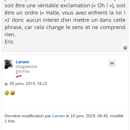
soit être une véritable exclamation (« Oh ! »), soit
être un ordre (« Halte, vous avez enfreint la loi !
»)' donc aucun interet d'en mettre un dans cette
phrase, car cela change le sens et ne comprend
rien.
Eric
a
u
Larsen
t
Utagawiste
gourou
M
09 janv. 2019, 18:22
e
s
s
a
g
e
Dernière modification par
Larsen
le 10 janv. 2019, 06:45, modifié
1 fois.