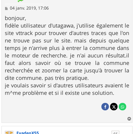
M
04 janv. 2019, 17:06
e
s
bonjour,
s
fidèle utilisateur d'utagawa, j'utilise également le
a
g
site vttrack pour trouver d'autres traces que l'on
e
ne trouve pas sur le site. mais depuis quelque
temps je n'arrive plus à entrer la commune dans
le moteur de recherche. je n'ai aucun résultat.il
faut alors savoir où se trouve la commune
recherchée et zoomer la carte jusqu'à trouver la
dite commune. pas très pratique.
je voulais savoir si d'autres utilisateurs avaient le
m^me problème et si il existe une solution.
a
u
EvadeoX55
t