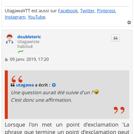
e
UtagawaVTT est aussi sur
Facebook
,
Twitter
,
Pinterest
,
Instagram
,
YouTube
.
a
u
doubleteric
t
Utagawiste
habitué
M
09 janv. 2019, 17:20
e
s
s
a
g
utagawa
a écrit :
e
Une question aurait été suivie d'un ?
C'est donc une affirmation.
Lorsque l'on met un point d'exclamation 'La
phrase que termine un point d'exclamation peut