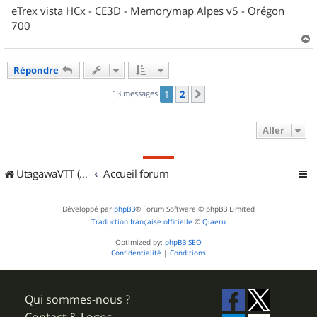
eTrex vista HCx - CE3D - Memorymap Alpes v5 - Orégon
700
a
u
Répondre
t
13 messages
1
2
Suivant
Aller
UtagawaVTT (Randos VTT et VTTAE avec traces GPS)
Accueil forum
Développé par
phpBB
® Forum Software © phpBB Limited
Traduction française officielle
©
Qiaeru
Optimized by:
phpBB SEO
Confidentialité
|
Conditions
Qui sommes-nous ?