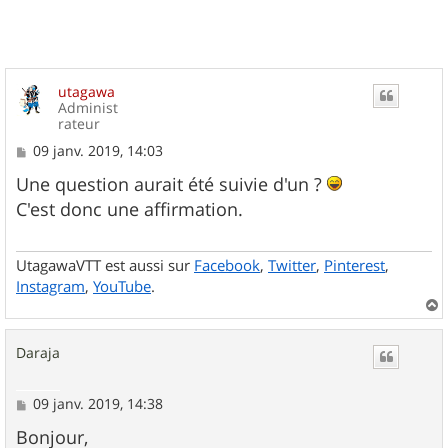
utagawa
Administ
rateur
M
09 janv. 2019, 14:03
e
s
Une question aurait été suivie d'un ?
s
C'est donc une affirmation.
a
g
e
UtagawaVTT est aussi sur
Facebook
,
Twitter
,
Pinterest
,
Instagram
,
YouTube
.
a
u
Daraja
t
M
09 janv. 2019, 14:38
e
s
Bonjour,