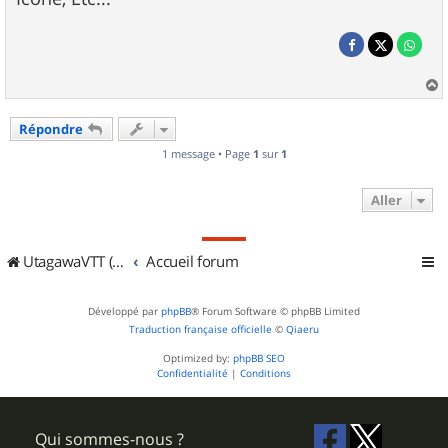
a
u
Répondre
t
1 message • Page
1
sur
1
Aller
UtagawaVTT (Randos VTT et VTTAE avec traces GPS)
Accueil forum
Développé par
phpBB
® Forum Software © phpBB Limited
Traduction française officielle
©
Qiaeru
Optimized by:
phpBB SEO
Confidentialité
|
Conditions
Qui sommes-nous ?