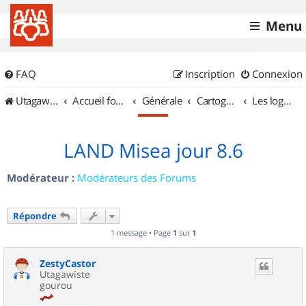
Menu
FAQ
Inscription
Connexion
UtagawaVTT (Randos VTT et VTTAE avec traces GPS)
Accueil forum
Générale
Cartographie et GPS
Les logiciels
LAND Misea jour 8.6
Modérateur :
Modérateurs des Forums
Répondre
1 message • Page
1
sur
1
ZestyCastor
Utagawiste
gourou