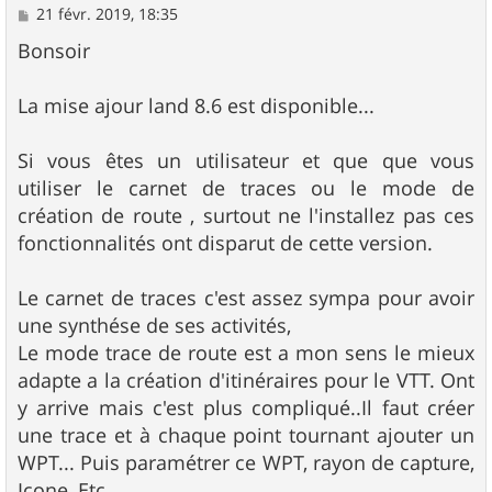
M
21 févr. 2019, 18:35
e
s
Bonsoir
s
a
g
La mise ajour land 8.6 est disponible...
e
Si vous êtes un utilisateur et que que vous
utiliser le carnet de traces ou le mode de
création de route , surtout ne l'installez pas ces
fonctionnalités ont disparut de cette version.
Le carnet de traces c'est assez sympa pour avoir
une synthése de ses activités,
Le mode trace de route est a mon sens le mieux
adapte a la création d'itinéraires pour le VTT. Ont
y arrive mais c'est plus compliqué..Il faut créer
une trace et à chaque point tournant ajouter un
WPT... Puis paramétrer ce WPT, rayon de capture,
Icone, Etc...