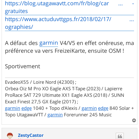
https://blog.utagawavtt.com/fr/blog/car ... -
gratuites
https://www.actuduvttgps.fr/2018/02/17/ ...
ographies/
garmin
A défaut des
V4/V5 en effet onéreuse, ma
préférence va vers FreizeiKarte, ensuite OSM !
Sportivement
EvadeoX55 / Loire Nord (42300) ;
Orbea Oiz M Pro XO Eagle AXS T-Tape (2023) / Lapierre
ProRace SAT 729 Ultimate XX1 Eagle AXS (2018) / SUNN
Exact Finest 27,5 GX Eagle (2017) ;
garmin
edge
1040 + Topo d'Alexis /
garmin
edge
840 Solar +
Topo UtagawaVTT /
garmin
Forerunner 245 Music
a
u
ZestyCastor
t