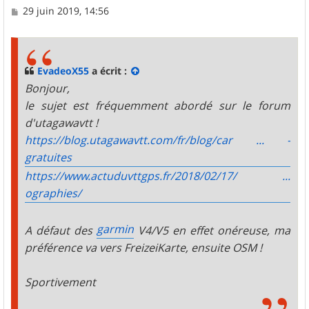
M
29 juin 2019, 14:56
e
s
s
a
g
EvadeoX55
a écrit :
e
Bonjour,
le sujet est fréquemment abordé sur le forum
d'utagawavtt !
https://blog.utagawavtt.com/fr/blog/car ... -
gratuites
https://www.actuduvttgps.fr/2018/02/17/ ...
ographies/
garmin
A défaut des
V4/V5 en effet onéreuse, ma
préférence va vers FreizeiKarte, ensuite OSM !
Sportivement