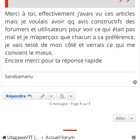
Merci à toi, effectivement j’avais vu ces articles
mais je voulais avoir qq avis constructifs des
forumers et utilisateurs pour voir ce qui était pas
mal et je m’aperçois que chacun a sa préférence,
je vais testé de mon côté et verrais ce qui me
convient le mieux.
Encore merci pour ta réponse rapide
Sandsamanu
a
u
Répondre
t
6 messages • Page
1
sur
1
Aller
UtagawaVTT (Randos VTT et VTTAE avec traces GPS)
Accueil forum