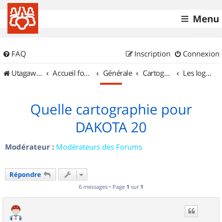
Menu
FAQ
Inscription
Connexion
UtagawaVTT (Randos VTT et VTTAE avec traces GPS)
Accueil forum
Générale
Cartographie et GPS
Les logiciels
Quelle cartographie pour
DAKOTA 20
Modérateur :
Modérateurs des Forums
Répondre
6 messages • Page
1
sur
1