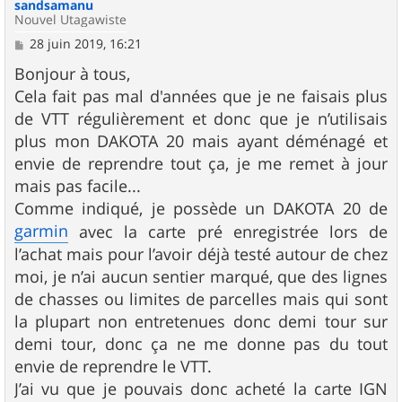
sandsamanu
Nouvel Utagawiste
M
28 juin 2019, 16:21
e
s
Bonjour à tous,
s
Cela fait pas mal d'années que je ne faisais plus
a
g
de VTT régulièrement et donc que je n’utilisais
e
plus mon DAKOTA 20 mais ayant déménagé et
envie de reprendre tout ça, je me remet à jour
mais pas facile...
Comme indiqué, je possède un DAKOTA 20 de
garmin
avec la carte pré enregistrée lors de
l’achat mais pour l’avoir déjà testé autour de chez
moi, je n’ai aucun sentier marqué, que des lignes
de chasses ou limites de parcelles mais qui sont
la plupart non entretenues donc demi tour sur
demi tour, donc ça ne me donne pas du tout
envie de reprendre le VTT.
J’ai vu que je pouvais donc acheté la carte IGN