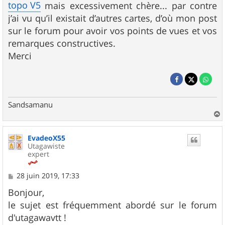
topo V5
mais excessivement chère... par contre
j’ai vu qu’il existait d’autres cartes, d’où mon post
sur le forum pour avoir vos points de vues et vos
remarques constructives.
Merci
Sandsamanu
a
u
EvadeoX55
t
Utagawiste
expert
M
28 juin 2019, 17:33
e
s
Bonjour,
s
le sujet est fréquemment abordé sur le forum
a
g
d'utagawavtt !
e