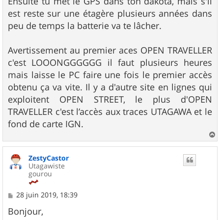
Ensuite tu met le GPS dans ton dakota, mais s'il
est reste sur une étagère plusieurs années dans
peu de temps la batterie va te lâcher.
Avertissement au premier aces OPEN TRAVELLER
c'est LOOONGGGGGG il faut plusieurs heures
mais laisse le PC faire une fois le premier accès
obtenu ça va vite. Il y a d'autre site en lignes qui
exploitent OPEN STREET, le plus d'OPEN
TRAVELLER c'est l’accès aux traces UTAGAWA et le
fond de carte IGN.
a
u
ZestyCastor
t
Utagawiste
gourou
M
28 juin 2019, 18:39
e
s
Bonjour,
s