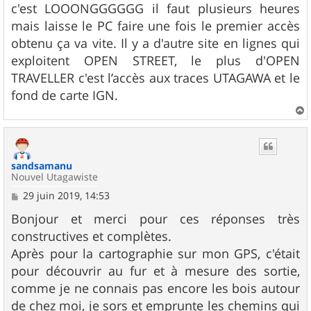
c'est LOOONGGGGGG il faut plusieurs heures
mais laisse le PC faire une fois le premier accès
obtenu ça va vite. Il y a d'autre site en lignes qui
exploitent OPEN STREET, le plus d'OPEN
TRAVELLER c'est l’accès aux traces UTAGAWA et le
fond de carte IGN.
a
u
t
sandsamanu
Nouvel Utagawiste
M
29 juin 2019, 14:53
e
s
Bonjour et merci pour ces réponses très
s
constructives et complètes.
a
g
Après pour la cartographie sur mon GPS, c'était
e
pour découvrir au fur et à mesure des sortie,
comme je ne connais pas encore les bois autour
de chez moi, je sors et emprunte les chemins qui