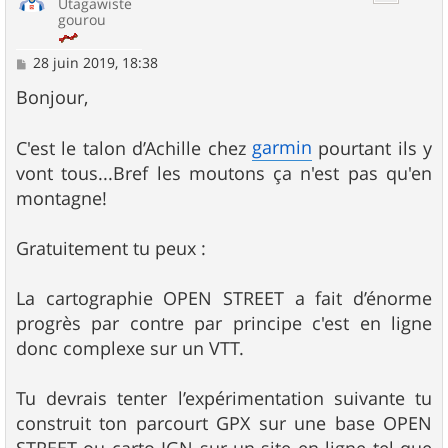
Utagawiste
gourou
M
28 juin 2019, 18:38
e
s
Bonjour,
s
a
g
garmin
C'est le talon d’Achille chez
pourtant ils y
e
vont tous...Bref les moutons ça n'est pas qu'en
montagne!
Gratuitement tu peux :
La cartographie OPEN STREET a fait d’énorme
progrès par contre par principe c'est en ligne
donc complexe sur un VTT.
Tu devrais tenter l’expérimentation suivante tu
construit ton parcourt GPX sur une base OPEN
STREET ou carto IGN sur un site en ligne tel que