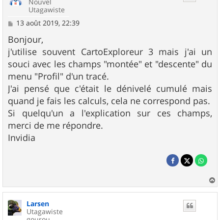
Nouvel
Utagawiste
M
13 août 2019, 22:39
e
s
Bonjour,
s
j'utilise souvent CartoExploreur 3 mais j'ai un
a
g
souci avec les champs "montée" et "descente" du
e
menu "Profil" d'un tracé.
J'ai pensé que c'était le dénivelé cumulé mais
quand je fais les calculs, cela ne correspond pas.
Si quelqu'un a l'explication sur ces champs,
merci de me répondre.
Invidia
a
u
Larsen
t
Utagawiste
gourou