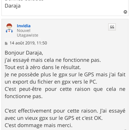
Daraja
a
u
Invidia
t
Nouvel
Utagawiste
M
14 août 2019, 11:50
e
s
Bonjour Daraja,
s
j'ai essayé mais cela ne fonctionne pas.
a
g
Tout est à zéro dans le résultat.
e
Je ne possède plus le gpx sur le GPS mais j'ai fait
un export du fichier en gpx vers le PC.
C'est peut-être pour cette raison que cela ne
fonctionne pas.
C'est effectivement pour cette raison. J'ai essayé
avec un vieux gpx sur le GPS et c'est OK.
C'est dommage mais merci.