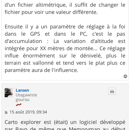
d'un fichier altimétrique, il suffit de changer le
fichier pour voir une valeur différente.
Ensuite il y a un paramètre de réglage à la foi
dans le GPS et dans le PC, c'est le pas
d'accumulation : La variation d'altitude est
intégrée pour XX mètres de montée... Ce réglage
influe énormément sur le dénivelé, plus le
terrain est vallonné et tend vers le plat plus ce
paramètre aura de l'influence.
a
u
Larsen
t
Utagawiste
gourou
M
15 août 2019, 09:34
e
s
Carto explorer est (était) un logiciel développé
s
par Bayo de même que Memorymap au début