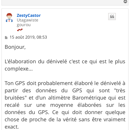
a
u
ZestyCastor
t
Utagawiste
gourou
M
15 août 2019, 08:53
e
s
Bonjour,
s
a
g
L'élaboration du dénivelé c'est ce qui est le plus
e
complexe...
Ton GPS doit probablement élaboré le dénivelé à
partir des données du GPS qui sont "très
bruitées" et d'un altimètre Barométrique qui est
recalé sur une moyenne élaborées sur les
données du GPS. Ce qui doit donner quelque
chose de proche de la vérité sans être vraiment
exact.