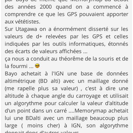
a
g
des années 2000 quand on a commencé à
e
comprendre ce que les GPS pouvaient apporter
aux vététistes.
Sur Utagawa on a énormément disserté sur les
valeurs de d+ relevées par les GPS et celles
indiquées par les outils informatiques, étonnés
des écarts de valeurs affichées ...
ça nous a conduit au théorême de la souris et de
la fourmi ...
Bayo achetait à l'IGN une base de données
altimétrique (BD alti) avec un maillage donné
(me rapelle plus sa valeur) , c'est à dire une
altitude à chaque angle du carroyage et utilisait
un algorythme pour calculer la valeur d'altitude
d'un point dans un carré ....Memorymap achetait
lui une BDalti avec un maillage beaucoup plus
large ( moins cher) à IGN, son algorythme
donnait donc d'autres valeurs ...