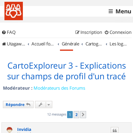
Menu
FAQ
Inscription
Connexion
UtagawaVTT (Randos VTT et VTTAE avec traces GPS)
Accueil forum
Générale
Cartographie et GPS
Les logiciels
CartoExploreur 3 - Explications
sur champs de profil d'un tracé
Modérateur :
Modérateurs des Forums
Répondre
12 messages
1
2
Suivant
Invidia