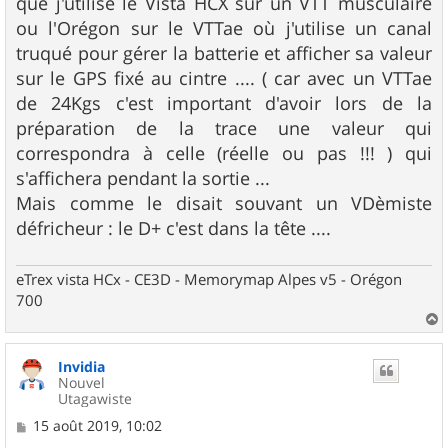
que j'utilise le Vista HCX sur un VTT musculaire
ou l'Orégon sur le VTTae où j'utilise un canal
truqué pour gérer la batterie et afficher sa valeur
sur le GPS fixé au cintre .... ( car avec un VTTae
de 24Kgs c'est important d'avoir lors de la
préparation de la trace une valeur qui
correspondra à celle (réelle ou pas !!! ) qui
s'affichera pendant la sortie ...
Mais comme le disait souvant un VDèmiste
défricheur : le D+ c'est dans la tête ....
eTrex vista HCx - CE3D - Memorymap Alpes v5 - Orégon
700
a
u
Invidia
t
Nouvel
Utagawiste
M
15 août 2019, 10:02
e