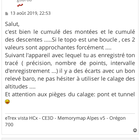
M
13 août 2019, 22:53
e
s
Salut,
s
c'est bien le cumulé des montées et le cumulé
a
g
des descentes .....Si le topo est une boucle , ces 2
e
valeurs sont approchantes forcément ....
Suivant l'appareil avec lequel tu as enregistré ton
tracé ( précision, nombre de points, intervalle
d'enregistrement ...) il y a des écarts avec un bon
relevé baro, ne pas hésiter à utiliser le calage des
altitudes ....
Et attention aux pièges du calage: pont et tunnel
eTrex vista HCx - CE3D - Memorymap Alpes v5 - Orégon
700
a
u