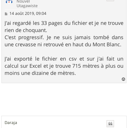
Nouvel
Utagawiste
M
14 août 2019, 09:04
e
s
J'ai regardé les 33 pages du fichier et je ne trouve
s
rien de choquant.
a
g
C'est progressif. Je ne suis jamais tombé dans
e
une crevasse ni retrouvé en haut du Mont Blanc.
J'ai exporté le fichier en csv et sur j'ai fait un
calcul sur Excel et je trouve 715 mètres à plus ou
moins une dizaine de mètres.
a
u
t
Daraja