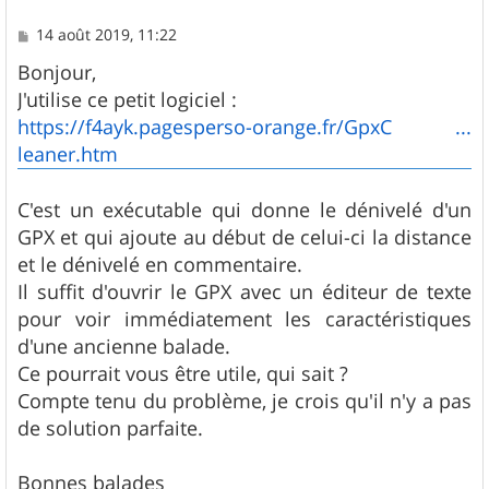
M
14 août 2019, 11:22
e
s
Bonjour,
s
J'utilise ce petit logiciel :
a
g
https://f4ayk.pagesperso-orange.fr/GpxC ...
e
leaner.htm
C'est un exécutable qui donne le dénivelé d'un
GPX et qui ajoute au début de celui-ci la distance
et le dénivelé en commentaire.
Il suffit d'ouvrir le GPX avec un éditeur de texte
pour voir immédiatement les caractéristiques
d'une ancienne balade.
Ce pourrait vous être utile, qui sait ?
Compte tenu du problème, je crois qu'il n'y a pas
de solution parfaite.
Bonnes balades