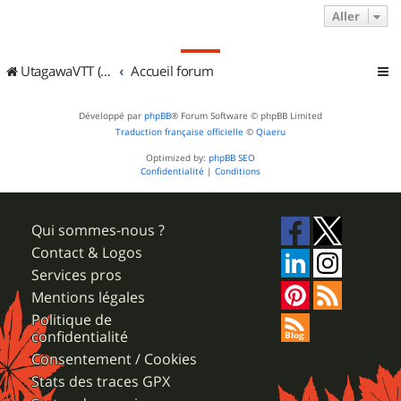
Aller
UtagawaVTT (Randos VTT et VTTAE avec traces GPS)
Accueil forum
Développé par
phpBB
® Forum Software © phpBB Limited
Traduction française officielle
©
Qiaeru
Optimized by:
phpBB SEO
Confidentialité
|
Conditions
Qui sommes-nous ?
Contact & Logos
Services pros
Mentions légales
Politique de
confidentialité
Consentement / Cookies
Stats des traces GPX