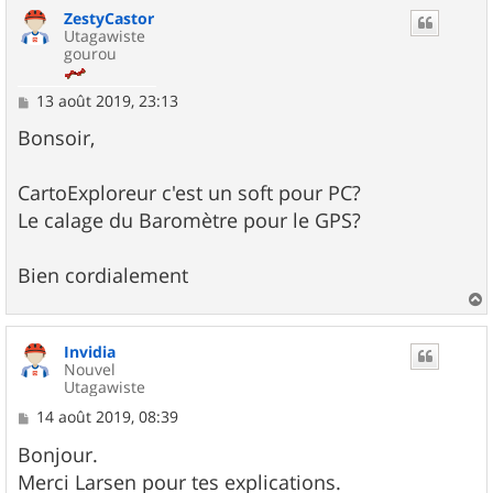
ZestyCastor
t
Utagawiste
gourou
M
13 août 2019, 23:13
e
s
Bonsoir,
s
a
g
CartoExploreur c'est un soft pour PC?
e
Le calage du Baromètre pour le GPS?
Bien cordialement
a
u
Invidia
t
Nouvel
Utagawiste
M
14 août 2019, 08:39
e
s
Bonjour.
s
Merci Larsen pour tes explications.
a