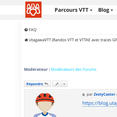
Parcours VTT
Blog
FAQ
UtagawaVTT (Randos VTT et VTTAE avec traces GP
Modérateur :
Modérateurs des Forums
Répondre
M
par
ZestyCastor
e
s
https://blog.ut
s
a
g