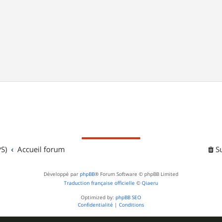
S)
Accueil forum
S
Développé par
phpBB
® Forum Software © phpBB Limited
Traduction française officielle
©
Qiaeru
Optimized by:
phpBB SEO
Confidentialité
|
Conditions