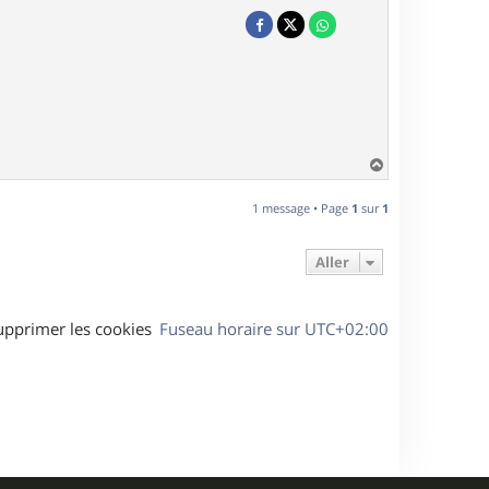
H
a
u
1 message • Page
1
sur
1
t
Aller
upprimer les cookies
Fuseau horaire sur
UTC+02:00