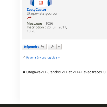
e
ZestyCastor
Utagawiste gourou
Messages :
1056
Inscription :
20 juil. 2017,
10:20
Répondre
Revenir à « Les logiciels »
UtagawaVTT (Randos VTT et VTTAE avec traces GP