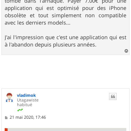
tombe dans l'arnaque. Payer 7.00€ pour une
application qui est optimisé pour des iPhone
obsolète et tout simplement non compatible
avec les derniers models...
J'ai l'impression que c'est une application qui est
à l'abandon depuis plusieurs années.
a
u
t
vladimok
Utagawiste
habitué
M
21 mai 2020, 17:46
e
s
s