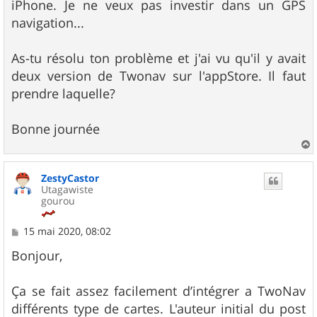
iPhone. Je ne veux pas investir dans un GPS
a
g
navigation...
e
As-tu résolu ton problème et j'ai vu qu'il y avait
deux version de Twonav sur l'appStore. Il faut
prendre laquelle?
Bonne journée
a
u
ZestyCastor
t
Utagawiste
gourou
M
15 mai 2020, 08:02
e
s
Bonjour,
s
a
g
Ça se fait assez facilement d’intégrer a TwoNav
e
différents type de cartes. L'auteur initial du post