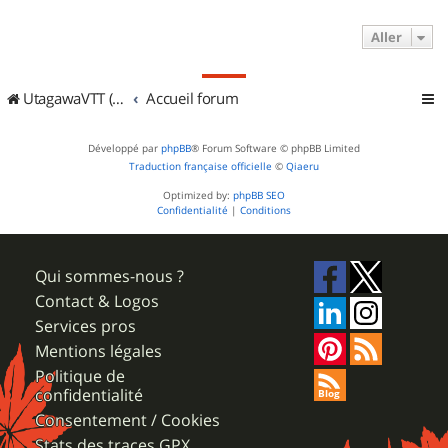
Aller
UtagawaVTT (Randos VTT et VTTAE avec traces GPS)
Accueil forum
Développé par
phpBB
® Forum Software © phpBB Limited
Traduction française officielle
©
Qiaeru
Optimized by:
phpBB SEO
Confidentialité
|
Conditions
Qui sommes-nous ?
Contact & Logos
Services pros
Mentions légales
Politique de
confidentialité
Consentement / Cookies
Stats des traces GPX