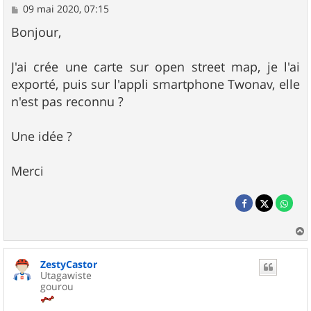
M
09 mai 2020, 07:15
e
s
Bonjour,
s
a
g
J'ai crée une carte sur open street map, je l'ai
e
exporté, puis sur l'appli smartphone Twonav, elle
n'est pas reconnu ?
Une idée ?
Merci
a
u
ZestyCastor
t
Utagawiste
gourou