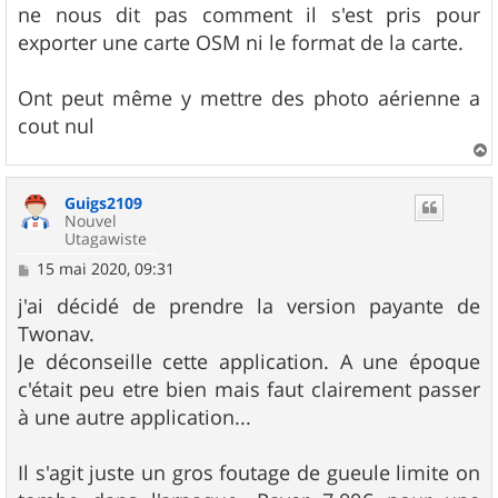
ne nous dit pas comment il s'est pris pour
exporter une carte OSM ni le format de la carte.
Ont peut même y mettre des photo aérienne a
cout nul
a
u
Guigs2109
t
Nouvel
Utagawiste
M
15 mai 2020, 09:31
e
s
j'ai décidé de prendre la version payante de
s
Twonav.
a
g
Je déconseille cette application. A une époque
e
c'était peu etre bien mais faut clairement passer
à une autre application...
Il s'agit juste un gros foutage de gueule limite on