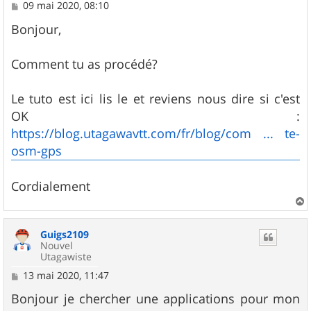
M
09 mai 2020, 08:10
e
s
Bonjour,
s
a
g
Comment tu as procédé?
e
Le tuto est ici lis le et reviens nous dire si c'est
OK :
https://blog.utagawavtt.com/fr/blog/com ... te-
osm-gps
Cordialement
a
u
Guigs2109
t
Nouvel
Utagawiste
M
13 mai 2020, 11:47
e
s
Bonjour je chercher une applications pour mon
s