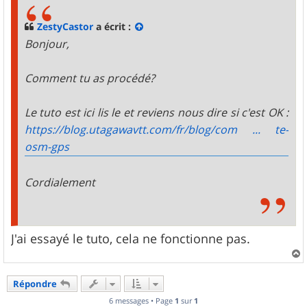
a
g
ZestyCastor
a écrit :
e
Bonjour,
Comment tu as procédé?
Le tuto est ici lis le et reviens nous dire si c'est OK :
https://blog.utagawavtt.com/fr/blog/com ... te-
osm-gps
Cordialement
J'ai essayé le tuto, cela ne fonctionne pas.
a
u
Répondre
t
6 messages • Page
1
sur
1