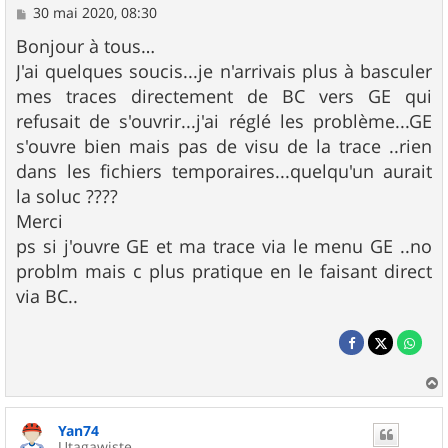
M
30 mai 2020, 08:30
e
s
Bonjour à tous…
s
J'ai quelques soucis...je n'arrivais plus à basculer
a
g
mes traces directement de BC vers GE qui
e
refusait de s'ouvrir...j'ai réglé les problème...GE
s'ouvre bien mais pas de visu de la trace ..rien
dans les fichiers temporaires...quelqu'un aurait
la soluc ????
Merci
ps si j'ouvre GE et ma trace via le menu GE ..no
problm mais c plus pratique en le faisant direct
via BC..
a
u
Yan74
t
Utagawiste