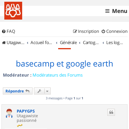
Menu
FAQ
Inscription
Connexion
UtagawaVTT (Randos VTT et VTTAE avec traces GPS)
Accueil forum
Générale
Cartographie et GPS
Les logiciels
basecamp et google earth
Modérateur :
Modérateurs des Forums
Répondre
3 messages • Page
1
sur
1
PAPYGPS
Utagawiste
passionné