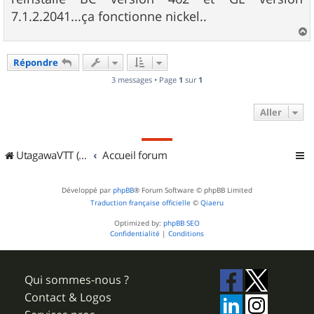
a
g
7.1.2.2041...ça fonctionne nickel..
e
a
u
Répondre
t
3 messages • Page
1
sur
1
Aller
UtagawaVTT (Randos VTT et VTTAE avec traces GPS)
Accueil forum
Développé par
phpBB
® Forum Software © phpBB Limited
Traduction française officielle
©
Qiaeru
Optimized by:
phpBB SEO
Confidentialité
|
Conditions
Qui sommes-nous ?
Contact & Logos