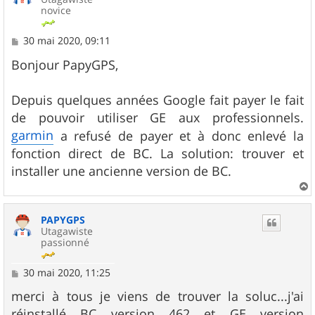
novice
M
30 mai 2020, 09:11
e
s
Bonjour PapyGPS,
s
a
g
Depuis quelques années Google fait payer le fait
e
de pouvoir utiliser GE aux professionnels.
garmin
a refusé de payer et à donc enlevé la
fonction direct de BC. La solution: trouver et
installer une ancienne version de BC.
a
u
PAPYGPS
t
Utagawiste
passionné
M
30 mai 2020, 11:25
e
s
merci à tous je viens de trouver la soluc...j'ai
s
réinstallé BC version 462 et GE version