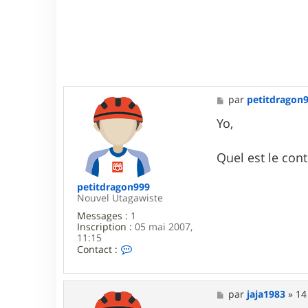
M
par
petitdragon
e
s
Yo,
s
a
g
Quel est le con
e
petitdragon999
Nouvel Utagawiste
Messages :
1
Inscription :
05 mai 2007,
11:15
C
Contact :
o
n
t
a
M
par
jaja1983
»
14
c
e