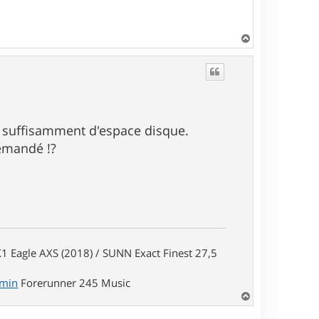
H
a
u
t
ir suffisamment d'espace disque.
demandé !?
1 Eagle AXS (2018) / SUNN Exact Finest 27,5
rmin
Forerunner 245 Music
H
a
u