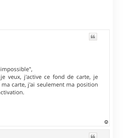
t
 impossible",
 veux, j'active ce fond de carte, je
 ma carte, j'ai seulement ma position
tivation.
H
a
u
t