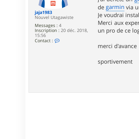
e
garmin
de
via u
jaja1983
Je voudrai insta
Nouvel Utagawiste
Merci aux exper
Messages :
4
un pro de ce log
Inscription :
20 déc. 2018,
15:56
C
Contact :
o
merci d'avance
n
t
a
sportivement
c
t
e
r
j
a
j
a
1
9
8
3