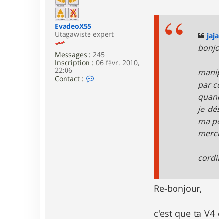
e
r
s
j
s
a
EvadeoX55
a
j
Utagawiste expert
g
jaj
a
e
1
bonjo
9
Messages :
245
8
Inscription :
06 févr. 2010,
3
22:06
manip
C
Contact :
par c
o
n
quand
t
je dé
a
c
ma po
t
e
merci
r
E
v
cordi
a
d
e
Re-bonjour,
o
X
5
5
c'est que ta V4 