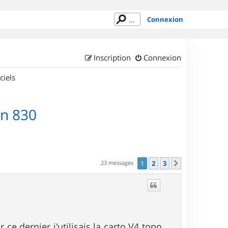
Connexion
Inscription
Connexion
ciels
in 830
23 messages
1
2
3
Suivant
 ce dernier j'utilisais la carto V4 topo