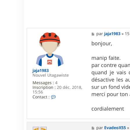
d
e
o
X
5
5
M
par
jaja1983
»
15
e
s
bonjour,
s
a
g
manip faite.
e
par contre quan
jaja1983
quand je vais 
Nouvel Utagawiste
désactive les a
Messages :
4
sur un fond vi
Inscription :
20 déc. 2018,
15:56
merci pour ton 
C
Contact :
o
n
cordialement
t
a
c
t
M
par
EvadeoX55
e