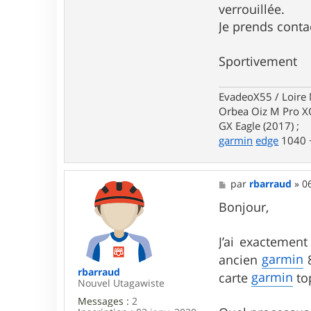
verrouillée.
Je prends conta
Sportivement
EvadeoX55 / Loire 
Orbea Oiz M Pro XO
GX Eagle (2017) ;
garmin
edge
1040 +
M
par
rbarraud
»
0
e
s
Bonjour,
s
a
g
J’ai exactemen
e
garmin
ancien
8
rbarraud
garmin
carte
top
Nouvel Utagawiste
Messages :
2