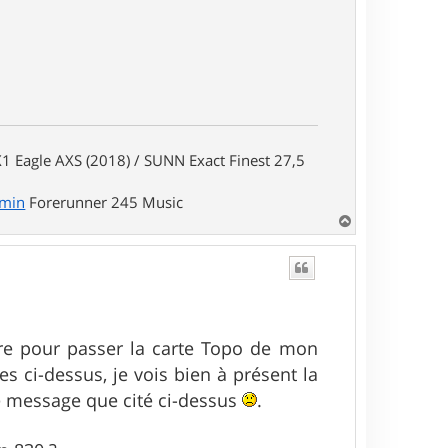
1 Eagle AXS (2018) / SUNN Exact Finest 27,5
rmin
Forerunner 245 Music
H
a
u
t
ure pour passer la carte Topo de mon
es ci-dessus, je vois bien à présent la
le message que cité ci-dessus
.