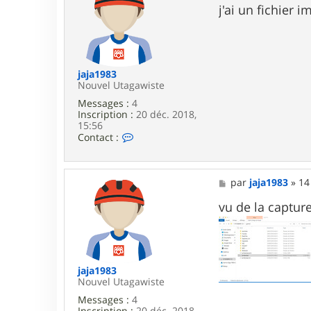
t
s
j'ai un fichie
e
s
r
a
p
g
e
e
t
i
jaja1983
t
Nouvel Utagawiste
d
Messages :
4
r
Inscription :
20 déc. 2018,
a
15:56
g
C
Contact :
o
o
n
n
9
t
9
a
M
par
jaja1983
»
14
9
c
e
t
s
vu de la captur
e
s
r
a
j
g
a
e
j
a
jaja1983
1
Nouvel Utagawiste
9
Messages :
4
8
Inscription :
20 déc. 2018,