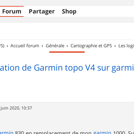
Forum
Partager
Shop
S)
Accueil forum
Générale
Cartographie et GPS
Les logi
lation de Garmin topo V4 sur garm
 juin 2020, 10:37
armin
garmin
830 en remplacement de mon
1000. Sur