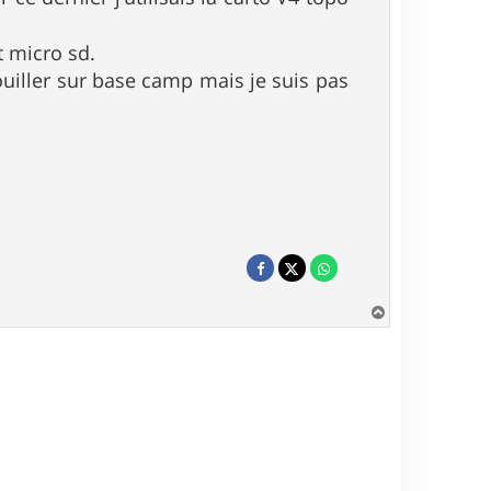
t micro sd.
ouiller sur base camp mais je suis pas
H
a
u
t