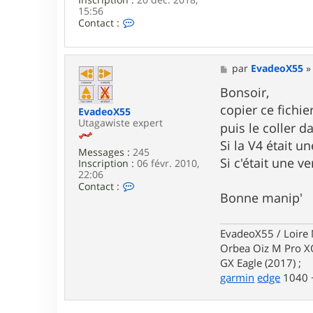
3
15:56
C
Contact :
o
n
t
a
M
par
EvadeoX55
c
e
t
s
Bonsoir,
e
s
copier ce fich
r
EvadeoX55
a
j
Utagawiste expert
g
puis le coller d
a
e
Si la V4 était u
j
Messages :
245
a
Si c'était une v
Inscription :
06 févr. 2010,
1
22:06
9
C
Contact :
8
Bonne manip'
o
3
n
t
a
EvadeoX55 / Loire 
c
Orbea Oiz M Pro XO
t
GX Eagle (2017) ;
e
r
garmin
edge
1040 +
E
v
a