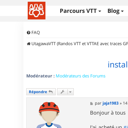
Parcours VTT
Blog
FAQ
UtagawaVTT (Randos VTT et VTTAE avec traces GP
insta
Modérateur :
Modérateurs des Forums
Répondre
M
par
jaja1983
»
14
e
s
Bonjour à tous
s
a
g
g
J'ai acheté un