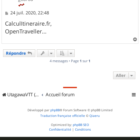
M
24 juil. 2020, 22:48
e
s
CalculItineraire.fr,
s
OpenTraveller...
a
g
e
a
u
Répondre
t
4 messages • Page
1
sur
1
Aller
UtagawaVTT (Randos VTT et VTTAE avec traces GPS)
Accueil forum
Développé par
phpBB
® Forum Software © phpBB Limited
Traduction française officielle
©
Qiaeru
Optimized by:
phpBB SEO
Confidentialité
|
Conditions