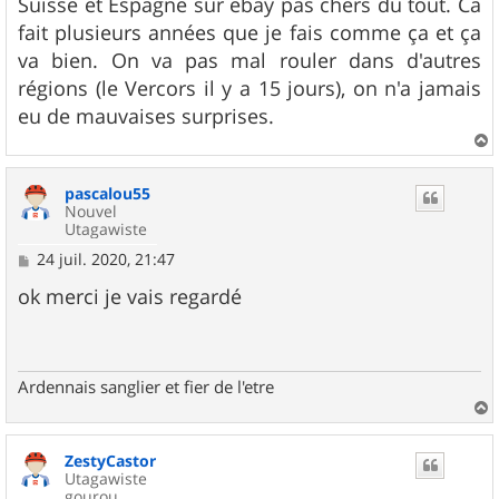
Suisse et Espagne sur ebay pas chers du tout. Ca
fait plusieurs années que je fais comme ça et ça
va bien. On va pas mal rouler dans d'autres
régions (le Vercors il y a 15 jours), on n'a jamais
eu de mauvaises surprises.
a
u
pascalou55
t
Nouvel
Utagawiste
M
24 juil. 2020, 21:47
e
s
ok merci je vais regardé
s
a
g
e
Ardennais sanglier et fier de l'etre
a
u
ZestyCastor
t
Utagawiste
gourou