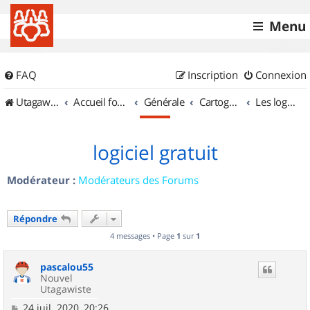
Menu
FAQ
Inscription
Connexion
UtagawaVTT (Randos VTT et VTTAE avec traces GPS)
Accueil forum
Générale
Cartographie et GPS
Les logiciels
logiciel gratuit
Modérateur :
Modérateurs des Forums
Répondre
4 messages • Page
1
sur
1
pascalou55
Nouvel
Utagawiste
M
24 juil. 2020, 20:26