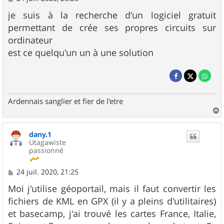
e
s
je suis à la recherche d'un logiciel gratuit
s
permettant de crée ses propres circuits sur
a
g
ordinateur
e
est ce quelqu'un un à une solution
Ardennais sanglier et fier de l'etre
a
u
dany.1
t
Utagawiste
passionné
M
24 juil. 2020, 21:25
e
s
Moi j'utilise géoportail, mais il faut convertir les
s
fichiers de KML en GPX (il y a pleins d'utilitaires)
a
g
et basecamp, j'ai trouvé les cartes France, Italie,
e