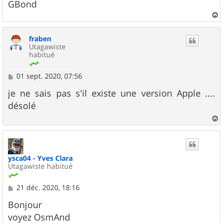
g
GBond
e
a
u
fraben
t
Utagawiste
habitué
M
01 sept. 2020, 07:56
e
s
je ne sais pas s'il existe une version Apple ....
s
désolé
a
g
e
a
u
t
ysca04 - Yves Clara
Utagawiste habitué
M
21 déc. 2020, 18:16
e
s
Bonjour
s
voyez OsmAnd
a