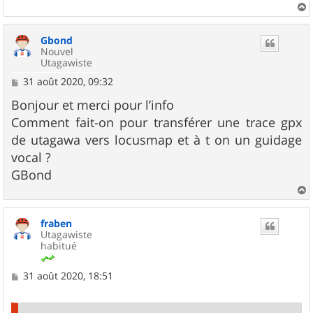
a
u
Gbond
t
Nouvel
Utagawiste
M
31 août 2020, 09:32
e
s
Bonjour et merci pour l’info
s
Comment fait-on pour transférer une trace gpx
a
g
de utagawa vers locusmap et à t on un guidage
e
vocal ?
GBond
a
u
fraben
t
Utagawiste
habitué
M
31 août 2020, 18:51
e
s
s