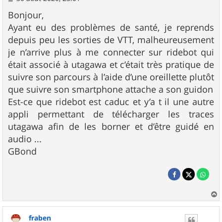
e
s
Bonjour,
s
Ayant eu des problèmes de santé, je reprends
a
g
depuis peu les sorties de VTT, malheureusement
e
je n’arrive plus à me connecter sur ridebot qui
était associé à utagawa et c’était très pratique de
suivre son parcours à l’aide d’une oreillette plutôt
que suivre son smartphone attache a son guidon
Est-ce que ridebot est caduc et y’a t il une autre
appli permettant de télécharger les traces
utagawa afin de les borner et d’être guidé en
audio ...
GBond
a
u
fraben
t