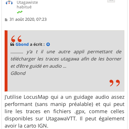
Utagawiste
habitué
M
31 août 2020, 07:23
e
s
s
a
g
Gbond
a écrit :
e
........... y’a t il une autre appli permettant de
télécharger les traces utagawa afin de les borner
et d’être guidé en audio ...
GBond
J'utilise LocusMap qui a un guidage audio assez
performant (sans manip préalable) et qui peut
lire les traces en fichiers .gpx, comme celles
disponibles sur UtagawaVTT. Il peut également
avoir la carto IGN.