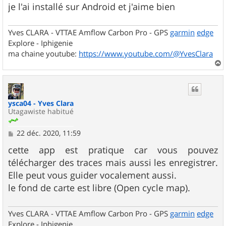
g
je l'ai installé sur Android et j'aime bien
e
Yves CLARA - VTTAE Amflow Carbon Pro - GPS
garmin
edge
Explore - Iphigenie
ma chaine youtube:
https://www.youtube.com/@YvesClara
a
u
t
ysca04 - Yves Clara
Utagawiste habitué
M
22 déc. 2020, 11:59
e
s
cette app est pratique car vous pouvez
s
télécharger des traces mais aussi les enregistrer.
a
g
Elle peut vous guider vocalement aussi.
e
le fond de carte est libre (Open cycle map).
Yves CLARA - VTTAE Amflow Carbon Pro - GPS
garmin
edge
Explore - Iphigenie