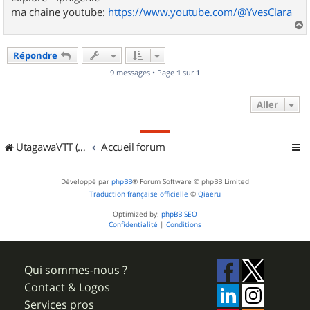
ma chaine youtube:
https://www.youtube.com/@YvesClara
a
u
Répondre
t
9 messages • Page
1
sur
1
Aller
UtagawaVTT (Randos VTT et VTTAE avec traces GPS)
Accueil forum
Développé par
phpBB
® Forum Software © phpBB Limited
Traduction française officielle
©
Qiaeru
Optimized by:
phpBB SEO
Confidentialité
|
Conditions
Qui sommes-nous ?
Contact & Logos
Services pros