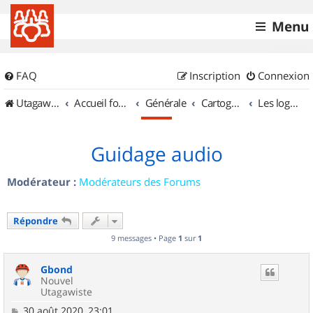
Menu
FAQ
Inscription
Connexion
UtagawaVTT (Randos VTT et VTTAE avec traces GPS)
Accueil forum
Générale
Cartographie et GPS
Les logiciels
Guidage audio
Modérateur :
Modérateurs des Forums
Répondre
9 messages • Page
1
sur
1
Gbond
Nouvel
Utagawiste
M
30 août 2020, 23:01