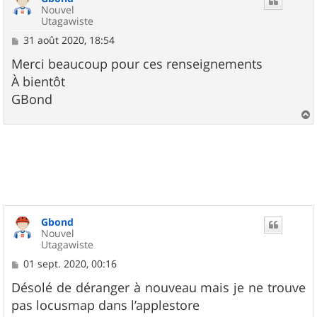
Nouvel
Utagawiste
M
31 août 2020, 18:54
e
s
Merci beaucoup pour ces renseignements
s
À bientôt
a
g
GBond
e
a
u
t
Gbond
Nouvel
Utagawiste
M
01 sept. 2020, 00:16
e
s
Désolé de déranger à nouveau mais je ne trouve
s
pas locusmap dans l’applestore
a