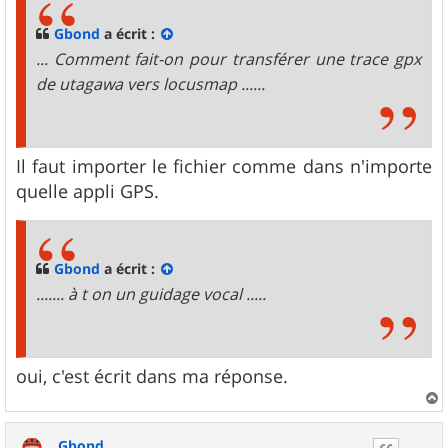
a
g
Gbond
a écrit :
e
... Comment fait-on pour transférer une trace gpx
de utagawa vers locusmap ......
Il faut importer le fichier comme dans n'importe
quelle appli GPS.
Gbond
a écrit :
....... à t on un guidage vocal .....
oui, c'est écrit dans ma réponse.
a
u
Gbond
t