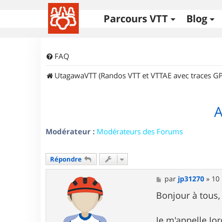
Parcours VTT
Blog
FAQ
UtagawaVTT (Randos VTT et VTTAE avec traces GP
A
Modérateur :
Modérateurs des Forums
Répondre
M
par
jp31270
»
10
e
s
Bonjour à tous,
s
a
g
Je m'appelle Jor