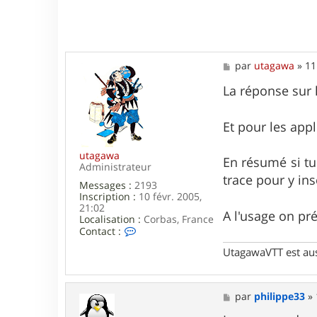
M
par
utagawa
»
11
e
s
La réponse sur l
s
a
g
Et pour les appl
e
utagawa
En résumé si tu 
Administrateur
trace pour y ins
Messages :
2193
Inscription :
10 févr. 2005,
21:02
A l'usage on pré
Localisation :
Corbas, France
C
Contact :
o
UtagawaVTT est au
n
t
a
c
M
par
philippe33
»
t
e
e