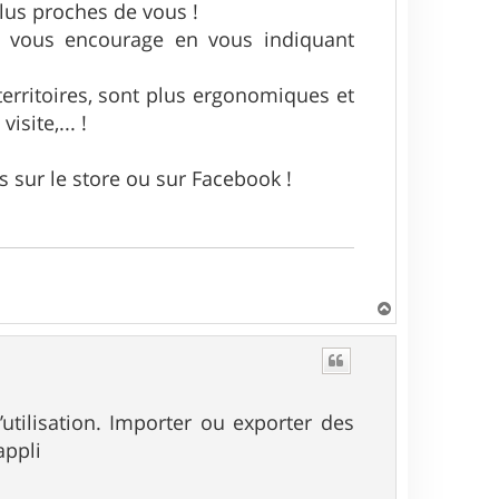
lus proches de vous !
de vous encourage en vous indiquant
territoires, sont plus ergonomiques et
site,... !
is sur le store ou sur Facebook !
H
a
u
t
’utilisation. Importer ou exporter des
appli