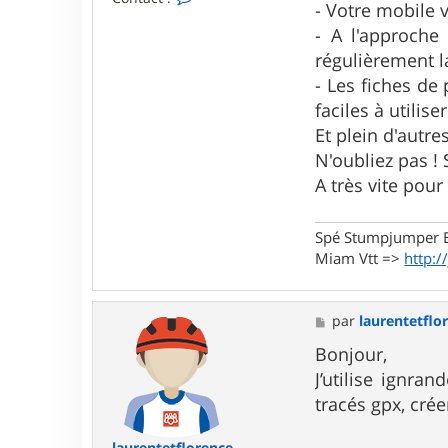
- Votre mobile 
o
n
- A l'approche
t
régulièrement l
a
c
- Les fiches de
t
e
faciles à utilis
r
Et plein d'autre
j
p
N'oubliez pas ! 
r
A très vite pour
3
1
Spé Stumpjumper E
Miam Vtt =>
http:/
M
par
laurentetflo
e
s
Bonjour,
s
J’utilise ignra
a
g
tracés gpx, cré
e
laurentetflorence