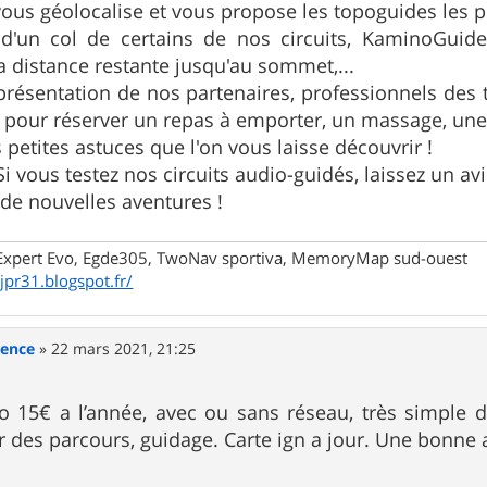
vous géolocalise et vous propose les topoguides les p
 d'un col de certains de nos circuits, KaminoGui
a distance restante jusqu'au sommet,...
 présentation de nos partenaires, professionnels des 
er pour réserver un repas à emporter, un massage, une vi
s petites astuces que l'on vous laisse découvrir !
Si vous testez nos circuits audio-guidés, laissez un av
 de nouvelles aventures !
xpert Evo, Egde305, TwoNav sportiva, MemoryMap sud-ouest
/jpr31.blogspot.fr/
rence
»
22 mars 2021, 21:25
ndo 15€ a l’année, avec ou sans réseau, très simple d
er des parcours, guidage. Carte ign a jour. Une bonne 