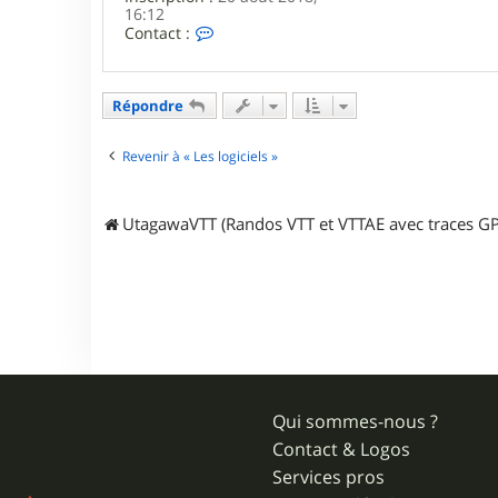
n
16:12
c
C
Contact :
e
o
n
t
a
Répondre
c
t
e
Revenir à « Les logiciels »
r
C
a
UtagawaVTT (Randos VTT et VTTAE avec traces GP
i
l
l
e
Qui sommes-nous ?
Contact & Logos
Services pros