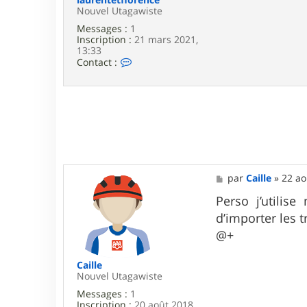
Nouvel Utagawiste
Messages :
1
Inscription :
21 mars 2021,
13:33
C
Contact :
o
n
t
a
c
t
e
r
l
a
M
par
Caille
»
22 ao
u
e
r
s
Perso j’utilise
e
s
n
d’importer les 
a
t
g
@+
e
e
t
f
Caille
l
Nouvel Utagawiste
o
r
Messages :
1
e
Inscription :
20 août 2018,