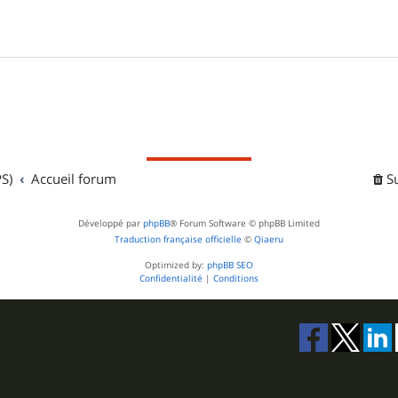
S)
Accueil forum
S
Développé par
phpBB
® Forum Software © phpBB Limited
Traduction française officielle
©
Qiaeru
Optimized by:
phpBB SEO
Confidentialité
|
Conditions