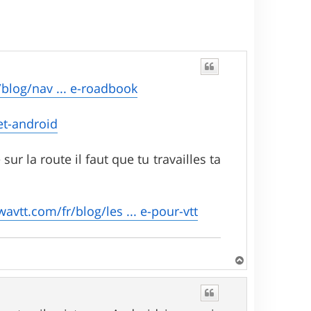
/blog/nav ... e-roadbook
 et-android
r la route il faut que tu travailles ta
avtt.com/fr/blog/les ... e-pour-vtt
H
a
u
t