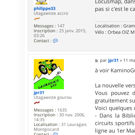
s
Locusmap, dans 
r
s
u
pas si c'est le 
philippe33
a
t
Utagawiste accro
g
a
e
g
Localisation : Gram
a
Messages :
147
w
Inscription :
25 janv. 2015,
Vélo : Orbea OIZ 
a
03:26
C
Contact :
o
n
t
a
M
par
jpr31
»
11 ma
c
e
t
s
à voir KaminoGu
e
s
r
a
p
g
La nouvelle ver
h
e
Vous pouvez d
jpr31
i
Utagawiste gourou
l
gratuitement su
i
Voici quelques 
p
Messages :
1635
p
Inscription :
30 nov. 2006,
- Dans la Bibl
e
14:35
3
circuits sporti
Localisation :
31 Lauragais
3
Montgiscard
ligne au 1er Mai
C
Contact :