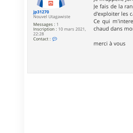
e
Je fais de la ra
jp31270
d'exploiter les 
Nouvel Utagawiste
Ce qui m'intere
Messages :
1
chaud dans mo
Inscription :
10 mars 2021,
22:28
C
Contact :
merci à vous
o
n
t
a
c
t
e
r
j
p
3
1
2
7
0