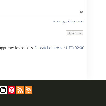
H
a
u
6 messages • Page
1
sur
1
t
Aller
upprimer les cookies
Fuseau horaire sur
UTC+02:00