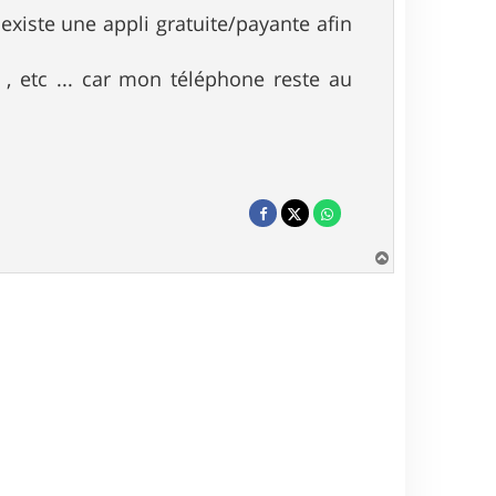
l existe une appli gratuite/payante afin
e , etc ... car mon téléphone reste au
H
a
u
t