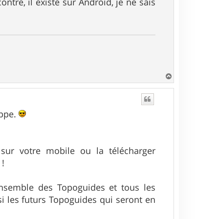
ntre, il existe sur Android, je ne sais
H
a
u
t
oppe.
ur votre mobile ou la télécharger
 !
'ensemble des Topoguides et tous les
si les futurs Topoguides qui seront en