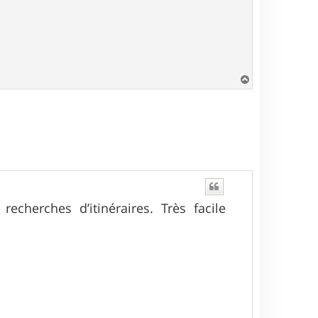
H
a
u
t
recherches d’itinéraires. Très facile