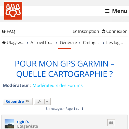
Menu
FAQ
Inscription
Connexion
UtagawaVTT (Randos VTT et VTTAE avec traces GPS)
Accueil forum
Générale
Cartographie et GPS
Les logiciels
POUR MON GPS GARMIN –
QUELLE CARTOGRAPHIE ?
Modérateur :
Modérateurs des Forums
Répondre
8 messages • Page
1
sur
1
rigin's
Utagawiste