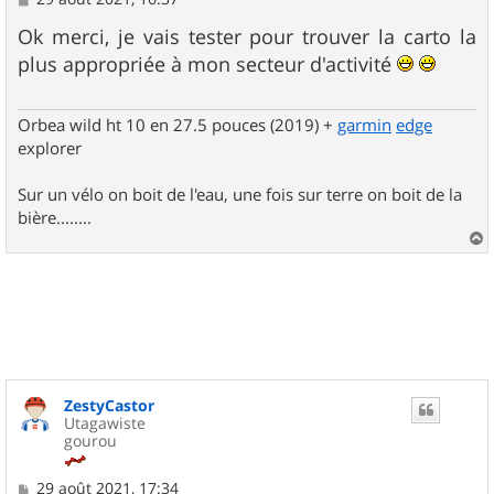
e
s
Ok merci, je vais tester pour trouver la carto la
s
plus appropriée à mon secteur d'activité
a
g
e
Orbea wild ht 10 en 27.5 pouces (2019) +
garmin
edge
explorer
Sur un vélo on boit de l'eau, une fois sur terre on boit de la
bière........
a
u
t
ZestyCastor
Utagawiste
gourou
M
29 août 2021, 17:34