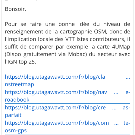
e
s
Bonsoir,
s
a
g
Pour se faire une bonne idée du niveau de
e
renseignement de la cartographie OSM, donc de
l'implication locale des VTT Istes contributeurs, il
suffit de comparer par exemple la carte 4UMap
(Dispo gratuitement via Mobac) du secteur avec
l'IGN top 25.
https://blog.utagawavtt.com/fr/blog/cla ...
nstreetmap
https://blog.utagawavtt.com/fr/blog/nav ... e-
roadbook
https://blog.utagawavtt.com/fr/blog/cre ... as-
parfait
https://blog.utagawavtt.com/fr/blog/com ... te-
osm-gps