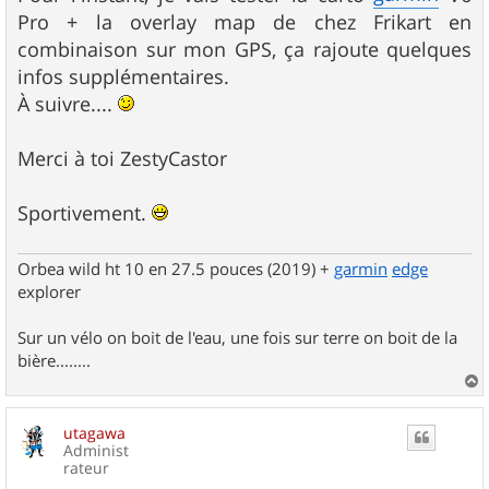
Pro + la overlay map de chez Frikart en
combinaison sur mon GPS, ça rajoute quelques
infos supplémentaires.
À suivre....
Merci à toi ZestyCastor
Sportivement.
Orbea wild ht 10 en 27.5 pouces (2019) +
garmin
edge
explorer
Sur un vélo on boit de l'eau, une fois sur terre on boit de la
bière........
a
u
utagawa
t
Administ
rateur