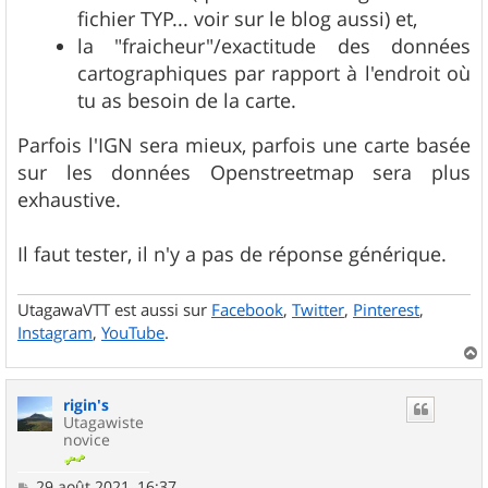
e
fichier TYP... voir sur le blog aussi) et,
la "fraicheur"/exactitude des données
cartographiques par rapport à l'endroit où
tu as besoin de la carte.
Parfois l'IGN sera mieux, parfois une carte basée
sur les données Openstreetmap sera plus
exhaustive.
Il faut tester, il n'y a pas de réponse générique.
UtagawaVTT est aussi sur
Facebook
,
Twitter
,
Pinterest
,
Instagram
,
YouTube
.
a
u
rigin's
t
Utagawiste
novice
M
29 août 2021, 16:37