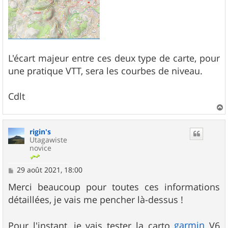
L'écart majeur entre ces deux type de carte, pour
une pratique VTT, sera les courbes de niveau.
Cdlt
a
u
rigin's
t
Utagawiste
novice
M
29 août 2021, 18:00
e
s
Merci beaucoup pour toutes ces informations
s
détaillées, je vais me pencher là-dessus !
a
g
e
garmin
Pour l'instant, je vais tester la carto
V6