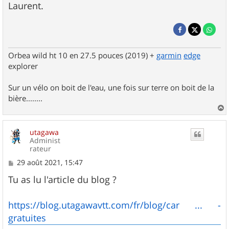
Laurent.
Orbea wild ht 10 en 27.5 pouces (2019) +
garmin
edge
explorer
Sur un vélo on boit de l'eau, une fois sur terre on boit de la
bière........
a
u
utagawa
t
Administ
rateur
M
29 août 2021, 15:47
e
s
Tu as lu l'article du blog ?
s
a
g
https://blog.utagawavtt.com/fr/blog/car ... -
e
gratuites