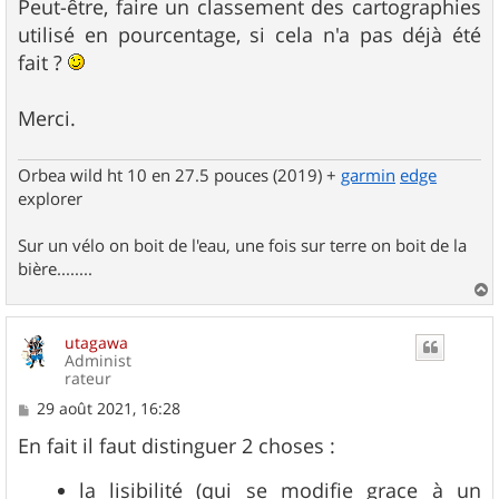
Peut-être, faire un classement des cartographies
utilisé en pourcentage, si cela n'a pas déjà été
fait ?
Merci.
Orbea wild ht 10 en 27.5 pouces (2019) +
garmin
edge
explorer
Sur un vélo on boit de l'eau, une fois sur terre on boit de la
bière........
a
u
utagawa
t
Administ
rateur
M
29 août 2021, 16:28
e
s
En fait il faut distinguer 2 choses :
s
a
la lisibilité (qui se modifie grace à un
g