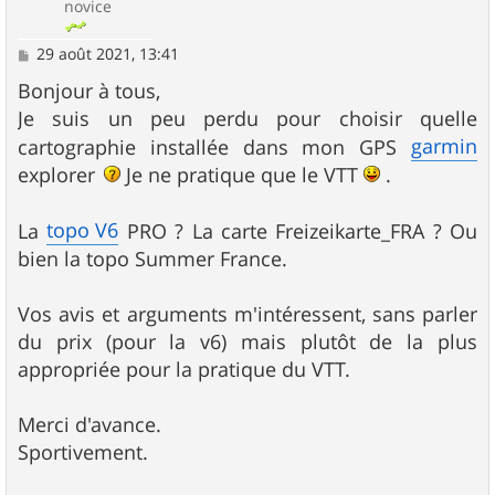
novice
M
29 août 2021, 13:41
e
s
Bonjour à tous,
s
Je suis un peu perdu pour choisir quelle
a
g
garmin
cartographie installée dans mon GPS
e
explorer
Je ne pratique que le VTT
.
topo V6
La
PRO ? La carte Freizeikarte_FRA ? Ou
bien la topo Summer France.
Vos avis et arguments m'intéressent, sans parler
du prix (pour la v6) mais plutôt de la plus
appropriée pour la pratique du VTT.
Merci d'avance.
Sportivement.