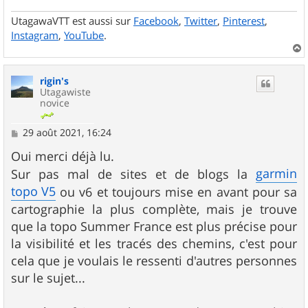
UtagawaVTT est aussi sur
Facebook
,
Twitter
,
Pinterest
,
Instagram
,
YouTube
.
a
u
rigin's
t
Utagawiste
novice
M
29 août 2021, 16:24
e
s
Oui merci déjà lu.
s
garmin
Sur pas mal de sites et de blogs la
a
g
topo V5
ou v6 et toujours mise en avant pour sa
e
cartographie la plus complète, mais je trouve
que la topo Summer France est plus précise pour
la visibilité et les tracés des chemins, c'est pour
cela que je voulais le ressenti d'autres personnes
sur le sujet...