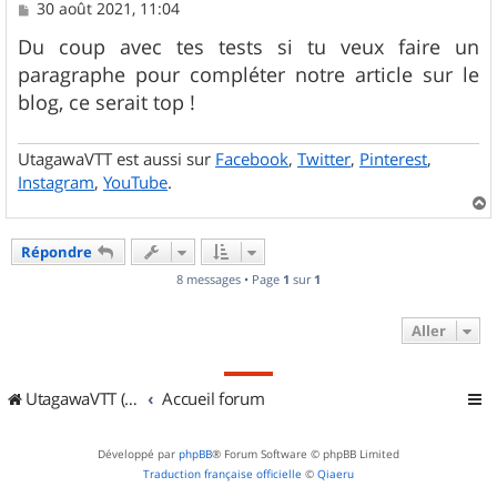
M
30 août 2021, 11:04
e
s
Du coup avec tes tests si tu veux faire un
s
paragraphe pour compléter notre article sur le
a
g
blog, ce serait top !
e
UtagawaVTT est aussi sur
Facebook
,
Twitter
,
Pinterest
,
Instagram
,
YouTube
.
a
u
Répondre
t
8 messages • Page
1
sur
1
Aller
UtagawaVTT (Randos VTT et VTTAE avec traces GPS)
Accueil forum
Développé par
phpBB
® Forum Software © phpBB Limited
Traduction française officielle
©
Qiaeru