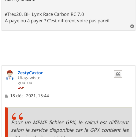
eTrex20, BH Lynx Race Carbon RC 7.0
A payé ou à payer ? C'est différent voire pas pareil
a
u
t
ZestyCastor
Utagawiste
gourou
M
18 déc. 2021, 15:44
e
s
s
a
g
Pour un MEME fichier GPX, le calcul est différent
e
selon le service disponible car le GPX contient les