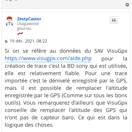
a
u
ZestyCastor
t
Utagawiste
gourou
M
19 déc. 2021, 08:22
e
s
Si on se réfère au données du SAV VisuGpx
s
https://www.visugpx.com/aide.php
pour la
a
g
création de trace c'est la BD sony qui est utilisée,
e
elle est relativement fiable. Pour une trace
importée c'est le dénivelé enregistré par le GPS,
mais il est possible de remplacer l'altitude
enregistrée par le GPS (Comme sur tous les bons
outils). Vous remarquerez d'ailleurs que VisuGpx
conseille de remplacer l'altitude des GPS qui
n'ont pas de capteur baro. Ce qui est dans la
logique des choses.