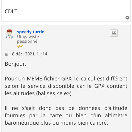
CDLT
a
u
speedy turtle
t
Utagawiste
passionné
M
18 déc. 2021, 11:14
e
s
Bonjour,
s
a
g
Pour un MEME fichier GPX, le calcul est différent
e
selon le service disponible car le GPX contient
les altitudes (balises <ele>).
Il ne s'agit donc pas de données d'altitude
fournies par la carte ou bien d'un altimètre
barométrique plus ou moins bien calibré.