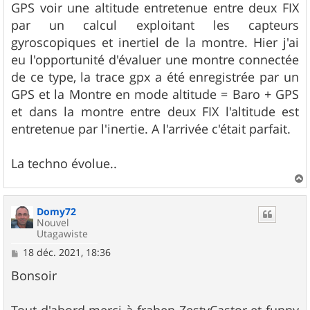
GPS voir une altitude entretenue entre deux FIX
par un calcul exploitant les capteurs
gyroscopiques et inertiel de la montre. Hier j'ai
eu l'opportunité d'évaluer une montre connectée
de ce type, la trace gpx a été enregistrée par un
GPS et la Montre en mode altitude = Baro + GPS
et dans la montre entre deux FIX l'altitude est
entretenue par l'inertie. A l'arrivée c'était parfait.
La techno évolue..
a
u
Domy72
t
Nouvel
Utagawiste
M
18 déc. 2021, 18:36
e
s
Bonsoir
s
a
g
Tout d'abord merci à fraben ZestyCastor et funny