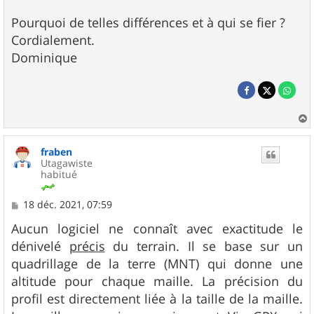
Pourquoi de telles différences et à qui se fier ?
Cordialement.
Dominique
a
u
fraben
t
Utagawiste
habitué
M
18 déc. 2021, 07:59
e
s
Aucun logiciel ne connaît avec exactitude le
s
dénivelé
précis
du terrain. Il se base sur un
a
g
quadrillage de la terre (MNT) qui donne une
e
altitude pour chaque maille. La précision du
profil est directement liée à la taille de la maille.