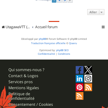
Suivant
Aller
UtagawaVTT (Randos VTT et VTTAE avec traces GPS)
Accueil forum
Développé par
phpBB
® Forum Software © phpBB Limited
Traduction française officielle
©
Qiaeru
Optimized by:
phpBB SEO
Confidentialité
|
Conditions
Qui sommes-nous ?
Contact & Logos
Services pros
Mentions légales
Politique de
confidentialité
Consentement / Cookies