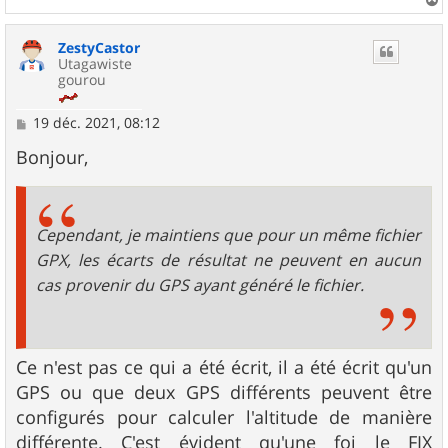
a
u
ZestyCastor
t
Utagawiste
gourou
M
19 déc. 2021, 08:12
e
s
Bonjour,
s
a
g
e
Cependant, je maintiens que pour un même fichier
GPX, les écarts de résultat ne peuvent en aucun
cas provenir du GPS ayant généré le fichier.
Ce n'est pas ce qui a été écrit, il a été écrit qu'un
GPS ou que deux GPS différents peuvent être
configurés pour calculer l'altitude de manière
différente. C'est évident qu'une foi le FIX