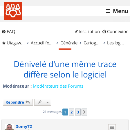
Menu
FAQ
Inscription
Connexion
UtagawaVTT (Randos VTT et VTTAE avec traces GPS)
Accueil forum
Générale
Cartographie et GPS
Les logiciels
Dénivelé d'une même trace
diffère selon le logiciel
Modérateur :
Modérateurs des Forums
Répondre
21 messages
1
2
3
Suivant
Domy72