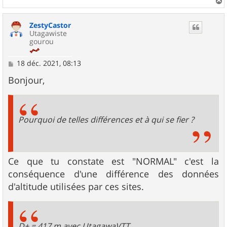
a
u
ZestyCastor
t
Utagawiste
gourou
M
18 déc. 2021, 08:13
e
s
Bonjour,
s
a
g
e
Pourquoi de telles différences et à qui se fier ?
Ce que tu constate est "NORMAL" c'est la
conséquence d'une différence des données
d'altitude utilisées par ces sites.
D+ = 417 m avec UtagawaVTT