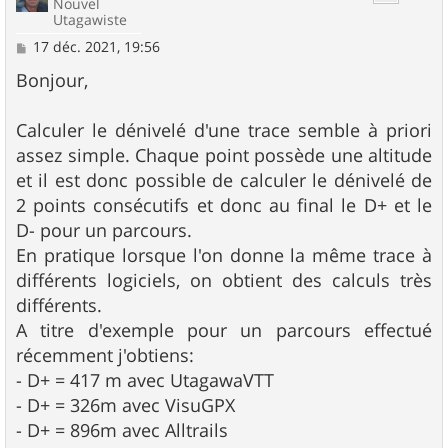
Nouvel
Utagawiste
M
17 déc. 2021, 19:56
e
s
Bonjour,
s
a
g
Calculer le dénivelé d'une trace semble à priori
e
assez simple. Chaque point possède une altitude
et il est donc possible de calculer le dénivelé de
2 points consécutifs et donc au final le D+ et le
D- pour un parcours.
En pratique lorsque l'on donne la même trace à
différents logiciels, on obtient des calculs très
différents.
A titre d'exemple pour un parcours effectué
récemment j'obtiens:
- D+ = 417 m avec UtagawaVTT
- D+ = 326m avec VisuGPX
- D+ = 896m avec Alltrails