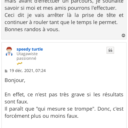
mais avant d'effectuer un parcours, je souhaite
savoir si moi et mes amis pourrons l'effectuer.
Ceci dit je vais arrêter là la prise de tête et
continuer à rouler tant que le temps le permet.
Bonnes randos à vous.
a
u
speedy turtle
t
Utagawiste
passionné
M
19 déc. 2021, 07:24
e
s
Bonjour,
s
a
g
En effet, ce n'est pas très grave si les résultats
e
sont faux.
Il paraît que "qui mesure se trompe". Donc, c'est
forcément plus ou moins faux.