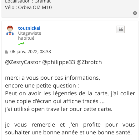
Localisation : Gramat
Vélo : Orbea OIZ M10
a
u
toutnickel
t
Utagawiste
habitué
M
06 janv. 2022, 08:38
e
s
@ZestyCastor @philippe33 @Zbrotch
s
a
g
merci a vous pour ces informations,
e
encore une petite question :
Peut on avoir les légendes de la carte, j'ai coller
une copie d'écran qui affiche tracés ...
j'ai utilisé open traveller pour cette carte.
je vous remercie et j'en profite pour vous
souhaiter une bonne année et une bonne santé.