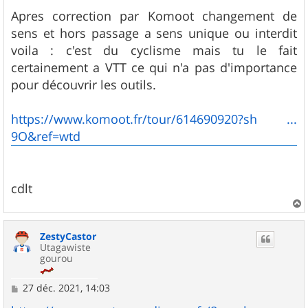
Apres correction par Komoot changement de
sens et hors passage a sens unique ou interdit
voila : c'est du cyclisme mais tu le fait
certainement a VTT ce qui n'a pas d'importance
pour découvrir les outils.
https://www.komoot.fr/tour/614690920?sh ...
9O&ref=wtd
cdlt
a
u
ZestyCastor
t
Utagawiste
gourou
M
27 déc. 2021, 14:03
e