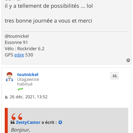
il y a tellement de possibilités ... lol
tres bonne journée a vous et merci
@toutnickel
Essonne 91
Vélo : Rockrider 6.2
GPS
edge
530
a
u
toutnickel
t
Utagawiste
habitué
M
26 déc. 2021, 13:52
e
s
s
a
g
ZestyCastor
a écrit :
e
Bonjour,