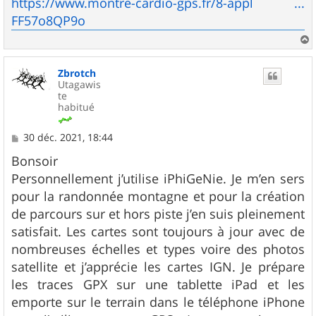
s
https://www.montre-cardio-gps.fr/8-appl ...
s
FF57o8QP9o
a
g
e
a
u
Zbrotch
t
Utagawis
te
habitué
M
30 déc. 2021, 18:44
e
s
Bonsoir
s
Personnellement j’utilise iPhiGeNie. Je m’en sers
a
g
pour la randonnée montagne et pour la création
e
de parcours sur et hors piste j’en suis pleinement
satisfait. Les cartes sont toujours à jour avec de
nombreuses échelles et types voire des photos
satellite et j’apprécie les cartes IGN. Je prépare
les traces GPX sur une tablette iPad et les
emporte sur le terrain dans le téléphone iPhone