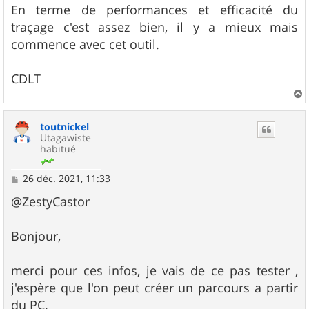
En terme de performances et efficacité du
traçage c'est assez bien, il y a mieux mais
commence avec cet outil.
CDLT
a
u
toutnickel
t
Utagawiste
habitué
M
26 déc. 2021, 11:33
e
s
@ZestyCastor
s
a
g
Bonjour,
e
merci pour ces infos, je vais de ce pas tester ,
j'espère que l'on peut créer un parcours a partir
du PC.