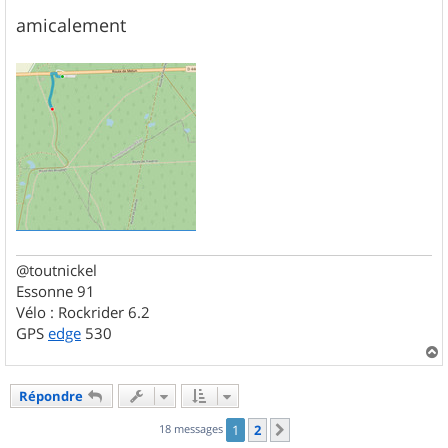
amicalement
@toutnickel
Essonne 91
Vélo : Rockrider 6.2
GPS
edge
530
a
u
Répondre
t
18 messages
1
2
Suivant