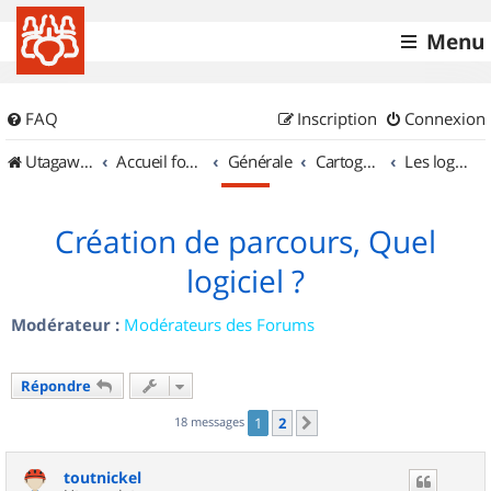
Menu
FAQ
Inscription
Connexion
UtagawaVTT (Randos VTT et VTTAE avec traces GPS)
Accueil forum
Générale
Cartographie et GPS
Les logiciels
Création de parcours, Quel
logiciel ?
Modérateur :
Modérateurs des Forums
Répondre
18 messages
1
2
Suivant
toutnickel