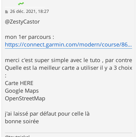
M
26 déc. 2021, 18:27
e
s
@ZestyCastor
s
a
g
mon 1er parcours :
e
https://connect.garmin.com/modern/course/86388395
merci c'est super simple avec le tuto , par contre
Quelle est la meilleur carte a utiliser il y a 3 choix
:
Carte HERE
Google Maps
OpenStreetMap
j'ai laissé par défaut pour celle là
bonne soirée
@toutnickel