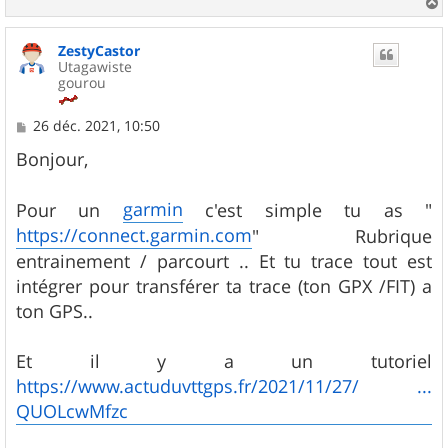
a
u
ZestyCastor
t
Utagawiste
gourou
M
26 déc. 2021, 10:50
e
s
Bonjour,
s
a
g
garmin
Pour un
c'est simple tu as "
e
https://connect.garmin.com
" Rubrique
entrainement / parcourt .. Et tu trace tout est
intégrer pour transférer ta trace (ton GPX /FIT) a
ton GPS..
Et il y a un tutoriel
https://www.actuduvttgps.fr/2021/11/27/ ...
QUOLcwMfzc