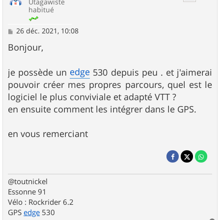
Utagawiste
habitué
M
26 déc. 2021, 10:08
e
s
Bonjour,
s
a
g
edge
je possède un
530 depuis peu . et j'aimerai
e
pouvoir créer mes propres parcours, quel est le
logiciel le plus conviviale et adapté VTT ?
en ensuite comment les intégrer dans le GPS.
en vous remerciant
@toutnickel
Essonne 91
Vélo : Rockrider 6.2
GPS
edge
530