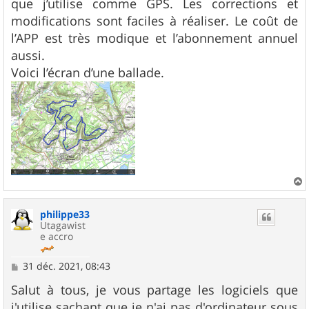
que j’utilise comme GPS. Les corrections et
modifications sont faciles à réaliser. Le coût de
l’APP est très modique et l’abonnement annuel
aussi.
Voici l’écran d’une ballade.
a
u
philippe33
t
Utagawist
e accro
M
31 déc. 2021, 08:43
e
s
Salut à tous, je vous partage les logiciels que
s
j'utilise sachant que je n'ai pas d'ordinateur sous