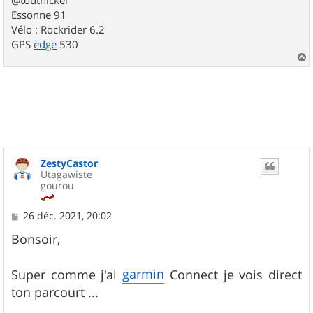
Essonne 91
Vélo : Rockrider 6.2
GPS
edge
530
a
u
t
ZestyCastor
Utagawiste
gourou
M
26 déc. 2021, 20:02
e
s
Bonsoir,
s
a
g
garmin
Super comme j'ai
Connect je vois direct
e
ton parcourt ...