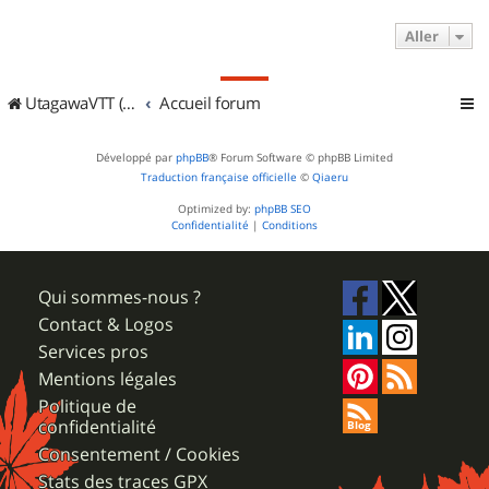
Aller
UtagawaVTT (Randos VTT et VTTAE avec traces GPS)
Accueil forum
Développé par
phpBB
® Forum Software © phpBB Limited
Traduction française officielle
©
Qiaeru
Optimized by:
phpBB SEO
Confidentialité
|
Conditions
Qui sommes-nous ?
Contact & Logos
Services pros
Mentions légales
Politique de
confidentialité
Consentement / Cookies
Stats des traces GPX