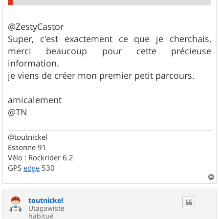
@ZestyCastor
Super, c'est exactement ce que je cherchais,
merci beaucoup pour cette précieuse
information.
je viens de créer mon premier petit parcours.
amicalement
@TN
@toutnickel
Essonne 91
Vélo : Rockrider 6.2
GPS
edge
530
a
u
toutnickel
t
Utagawiste
habitué