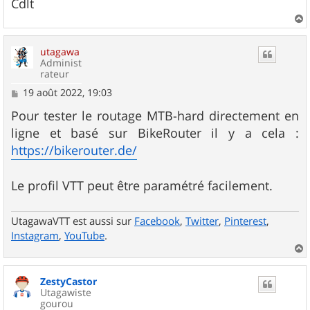
Cdlt
a
u
utagawa
t
Administ
rateur
M
19 août 2022, 19:03
e
s
Pour tester le routage MTB-hard directement en
s
ligne et basé sur BikeRouter il y a cela :
a
g
https://bikerouter.de/
e
Le profil VTT peut être paramétré facilement.
UtagawaVTT est aussi sur
Facebook
,
Twitter
,
Pinterest
,
Instagram
,
YouTube
.
a
u
ZestyCastor
t
Utagawiste
gourou