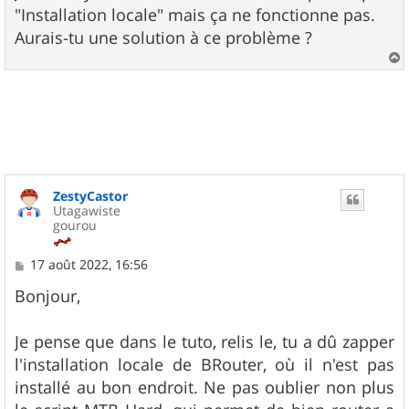
"Installation locale" mais ça ne fonctionne pas.
Aurais-tu une solution à ce problème ?
a
u
t
ZestyCastor
Utagawiste
gourou
M
17 août 2022, 16:56
e
s
Bonjour,
s
a
g
Je pense que dans le tuto, relis le, tu a dû zapper
e
l'installation locale de BRouter, où il n'est pas
installé au bon endroit. Ne pas oublier non plus