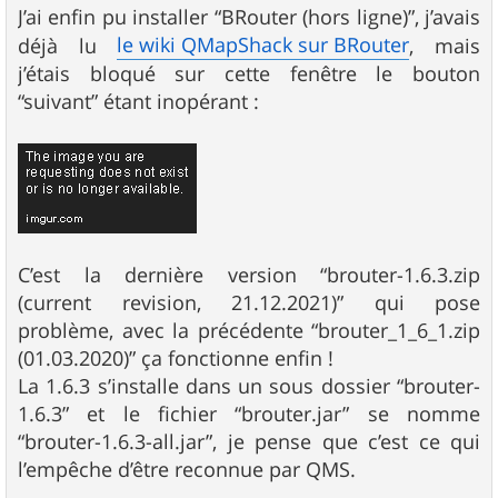
s
J’ai enfin pu installer “BRouter (hors ligne)”, j’avais
s
le wiki QMapShack sur BRouter
déjà lu
, mais
a
g
j’étais bloqué sur cette fenêtre le bouton
e
“suivant” étant inopérant :
C’est la dernière version “brouter-1.6.3.zip
(current revision, 21.12.2021)” qui pose
problème, avec la précédente “brouter_1_6_1.zip
(01.03.2020)” ça fonctionne enfin !
La 1.6.3 s’installe dans un sous dossier “brouter-
1.6.3” et le fichier “brouter.jar” se nomme
“brouter-1.6.3-all.jar”, je pense que c’est ce qui
l’empêche d’être reconnue par QMS.