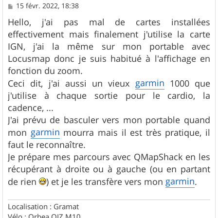
M
15 févr. 2022, 18:38
e
s
Hello, j'ai pas mal de cartes installées
s
effectivement mais finalement j'utilise la carte
a
g
IGN, j'ai la même sur mon portable avec
e
Locusmap donc je suis habitué à l'affichage en
fonction du zoom.
garmin
Ceci dit, j'ai aussi un vieux
1000 que
j'utilise à chaque sortie pour le cardio, la
cadence, ...
J'ai prévu de basculer vers mon portable quand
garmin
mon
mourra mais il est très pratique, il
faut le reconnaître.
Je prépare mes parcours avec QMapShack en les
récupérant à droite ou à gauche (ou en partant
garmin
de rien
) et je les transfère vers mon
.
Localisation : Gramat
Vélo : Orbea OIZ M10