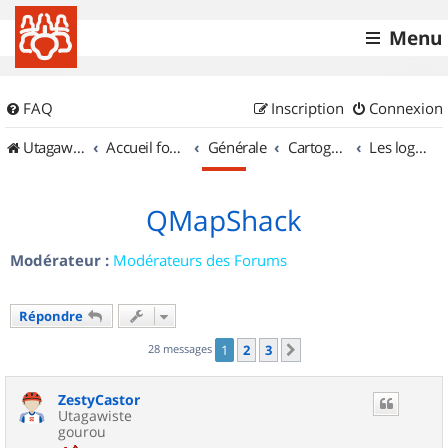
Menu
FAQ
Inscription
Connexion
UtagawaVTT (Randos VTT et VTTAE avec traces GPS)
Accueil forum
Générale
Cartographie et GPS
Les logiciels
QMapShack
Modérateur :
Modérateurs des Forums
Répondre
28 messages
1
2
3
Suivant
ZestyCastor
Utagawiste
gourou