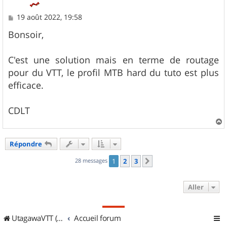
M
19 août 2022, 19:58
e
s
Bonsoir,
s
a
g
C'est une solution mais en terme de routage
e
pour du VTT, le profil MTB hard du tuto est plus
efficace.
CDLT
a
u
Répondre
t
28 messages
1
2
3
Suivant
Aller
UtagawaVTT (Randos VTT et VTTAE avec traces GPS)
Accueil forum