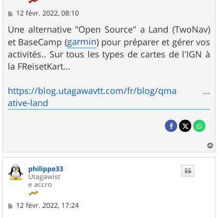
M
12 févr. 2022, 08:10
e
s
Une alternative "Open Source" a Land (TwoNav)
s
garmin
et BaseCamp (
) pour préparer et gérer vos
a
g
activités.. Sur tous les types de cartes de l'IGN à
e
la FReisetKart...
https://blog.utagawavtt.com/fr/blog/qma ...
ative-land
a
u
philippe33
t
Utagawist
e accro
M
12 févr. 2022, 17:24
e