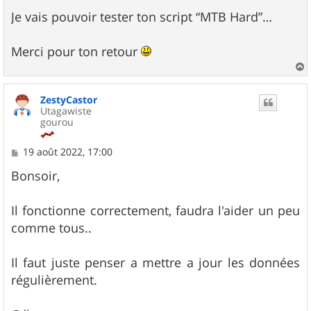
Je vais pouvoir tester ton script “MTB Hard”…
Merci pour ton retour
a
u
ZestyCastor
t
Utagawiste
gourou
M
19 août 2022, 17:00
e
s
Bonsoir,
s
a
g
Il fonctionne correctement, faudra l'aider un peu
e
comme tous..
Il faut juste penser a mettre a jour les données
régulièrement.