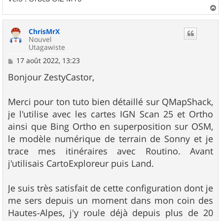
a
u
ChrisMrX
t
Nouvel
Utagawiste
M
17 août 2022, 13:23
e
s
Bonjour ZestyCastor,
s
a
g
Merci pour ton tuto bien détaillé sur QMapShack,
e
je l'utilise avec les cartes IGN Scan 25 et Ortho
ainsi que Bing Ortho en superposition sur OSM,
le modèle numérique de terrain de Sonny et je
trace mes itinéraires avec Routino. Avant
j'utilisais CartoExploreur puis Land.
Je suis très satisfait de cette configuration dont je
me sers depuis un moment dans mon coin des
Hautes-Alpes, j'y roule déjà depuis plus de 20