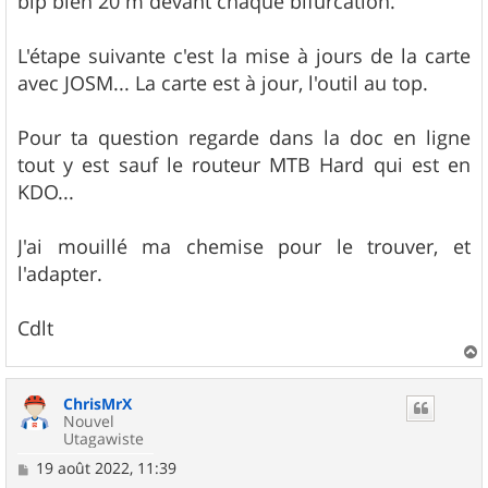
bip bien 20 m devant chaque bifurcation.
L'étape suivante c'est la mise à jours de la carte
avec JOSM... La carte est à jour, l'outil au top.
Pour ta question regarde dans la doc en ligne
tout y est sauf le routeur MTB Hard qui est en
KDO...
J'ai mouillé ma chemise pour le trouver, et
l'adapter.
Cdlt
a
u
ChrisMrX
t
Nouvel
Utagawiste
M
19 août 2022, 11:39
e