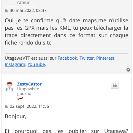
rateur
M
30 mai 2022, 08:37
e
s
Oui je te confirme qu'à date maps.me n'utilise
s
pas les GPX mais les KML, tu peux télécharger la
a
g
trace directement dans ce format sur chaque
e
fiche rando du site
UtagawaVTT est aussi sur
Facebook
,
Twitter
,
Pinterest
,
Instagram
,
YouTube
.
a
u
ZestyCastor
t
Utagawiste
gourou
M
02 sept. 2022, 11:56
e
s
Bonjour,
s
a
g
Et pourquoi pas les publier sur Utagawa?