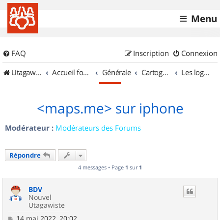
Menu
FAQ
Inscription
Connexion
UtagawaVTT (Randos VTT et VTTAE avec traces GPS)
Accueil forum
Générale
Cartographie et GPS
Les logiciels
<maps.me> sur iphone
Modérateur :
Modérateurs des Forums
Répondre
4 messages • Page
1
sur
1
BDV
Nouvel
Utagawiste
M
14 mai 2022, 20:02