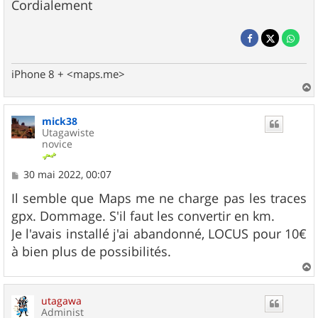
Cordialement
iPhone 8 + <maps.me>
a
u
mick38
t
Utagawiste
novice
M
30 mai 2022, 00:07
e
s
Il semble que Maps me ne charge pas les traces
s
gpx. Dommage. S'il faut les convertir en km.
a
g
Je l'avais installé j'ai abandonné, LOCUS pour 10€
e
à bien plus de possibilités.
a
u
utagawa
t
Administ