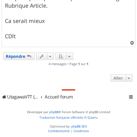
e
Rubrique Article.
Ca serait mieux
CDlt
a
u
Répondre
t
4 messages • Page
1
sur
1
Aller
UtagawaVTT (Randos VTT et VTTAE avec traces GPS)
Accueil forum
Développé par
phpBB
® Forum Software © phpBB Limited
Traduction française officielle
©
Qiaeru
Optimized by:
phpBB SEO
Confidentialité
|
Conditions