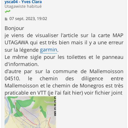
ysca04 - Yves Clara
Utagawiste habitué
M
07 sept. 2023, 19:02
e
s
Bonjour
s
je viens de visualiser l'article sur la carte MAP
a
g
UTAGAWA qui est très bien mais il y a une erreur
e
garmin
sur la légende
.
Le même sigle pour les toilettes et le panneau
d'information.
d'autre par sur la commune de Mallemoisson
04510. le chemin des diligence entre
Mallemoisson et le chemin de Monegros est très
praticable en VTT (je l'ai fait hier) voir fichier joint