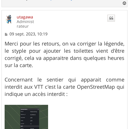
a
u
utagawa
t
Administ
rateur
M
09 sept. 2023, 10:19
e
s
Merci pour les retours, on va corriger la légende,
s
le styple pour ajouter les toilettes vient d'être
a
g
corrigé, cela va apparaitre dans quelques heures
e
sur la carte.
Concernant le sentier qui apparait comme
interdit aux VTT c'est la carte OpenStreetMap qui
indique un accès interdit :