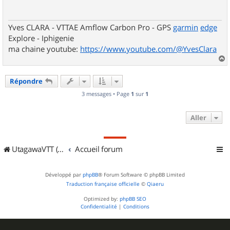
a
g
e
Yves CLARA - VTTAE Amflow Carbon Pro - GPS
garmin
edge
Explore - Iphigenie
ma chaine youtube:
https://www.youtube.com/@YvesClara
a
u
Répondre
t
3 messages • Page
1
sur
1
Aller
UtagawaVTT (Randos VTT et VTTAE avec traces GPS)
Accueil forum
Développé par
phpBB
® Forum Software © phpBB Limited
Traduction française officielle
©
Qiaeru
Optimized by:
phpBB SEO
Confidentialité
|
Conditions