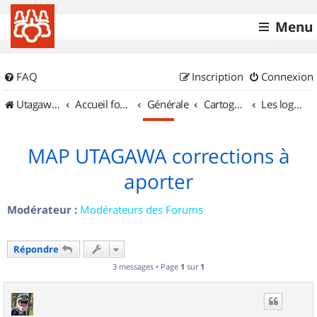
Menu
FAQ
Inscription
Connexion
UtagawaVTT (Randos VTT et VTTAE avec traces GPS)
Accueil forum
Générale
Cartographie et GPS
Les logiciels
MAP UTAGAWA corrections à
aporter
Modérateur :
Modérateurs des Forums
Répondre
3 messages • Page
1
sur
1