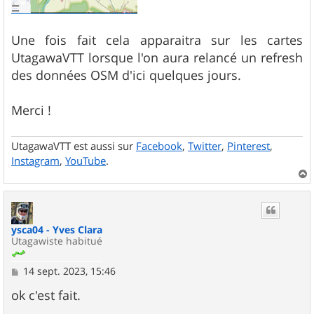
Une fois fait cela apparaitra sur les cartes
UtagawaVTT lorsque l'on aura relancé un refresh
des données OSM d'ici quelques jours.
Merci !
UtagawaVTT est aussi sur
Facebook
,
Twitter
,
Pinterest
,
Instagram
,
YouTube
.
a
u
t
ysca04 - Yves Clara
Utagawiste habitué
M
14 sept. 2023, 15:46
e
s
ok c'est fait.
s