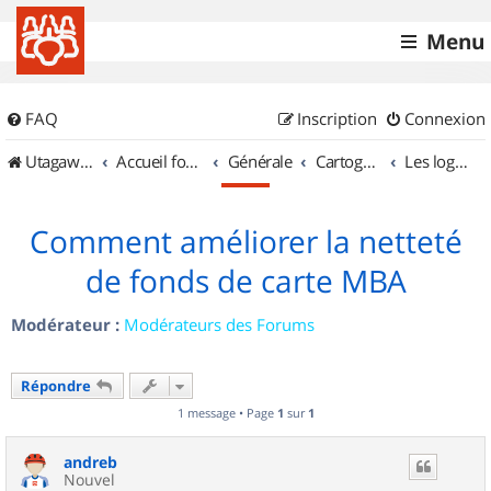
Menu
FAQ
Inscription
Connexion
UtagawaVTT (Randos VTT et VTTAE avec traces GPS)
Accueil forum
Générale
Cartographie et GPS
Les logiciels
Comment améliorer la netteté
de fonds de carte MBA
Modérateur :
Modérateurs des Forums
Répondre
1 message • Page
1
sur
1
andreb
Nouvel