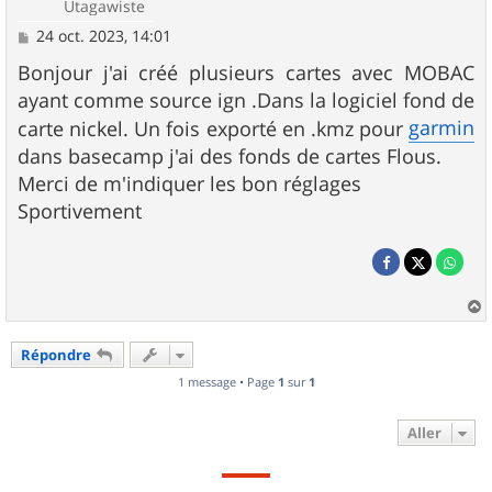
Utagawiste
M
24 oct. 2023, 14:01
e
s
Bonjour j'ai créé plusieurs cartes avec MOBAC
s
ayant comme source ign .Dans la logiciel fond de
a
g
garmin
carte nickel. Un fois exporté en .kmz pour
e
dans basecamp j'ai des fonds de cartes Flous.
Merci de m'indiquer les bon réglages
Sportivement
a
u
Répondre
t
1 message • Page
1
sur
1
Aller