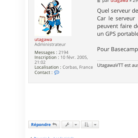
par
utagawa
»
29
c
e
t
s
Quel serveur de 
e
s
Car le serveur
r
a
j
g
peuvent faire d
e
e
un GPS portable 
a
n
utagawa
2
Administrateur
Pour Basecamp il
0
Messages :
2194
0
Inscription :
10 févr. 2005,
0
21:02
UtagawaVTT est au
Localisation :
Corbas, France
C
Contact :
o
n
t
a
c
t
e
r
u
t
Répondre
a
g
a