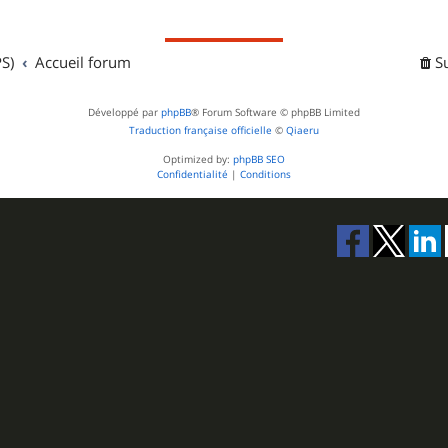
S)
Accueil forum
S
Développé par
phpBB
® Forum Software © phpBB Limited
Traduction française officielle
©
Qiaeru
Optimized by:
phpBB SEO
Confidentialité
|
Conditions