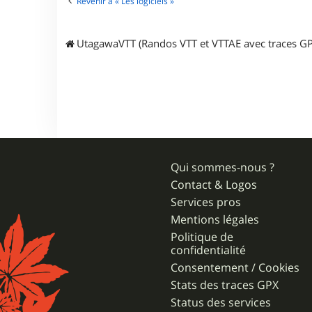
Revenir à « Les logiciels »
w
a
UtagawaVTT (Randos VTT et VTTAE avec traces GP
Qui sommes-nous ?
Contact & Logos
Services pros
Mentions légales
Politique de
confidentialité
Consentement / Cookies
Stats des traces GPX
Status des services