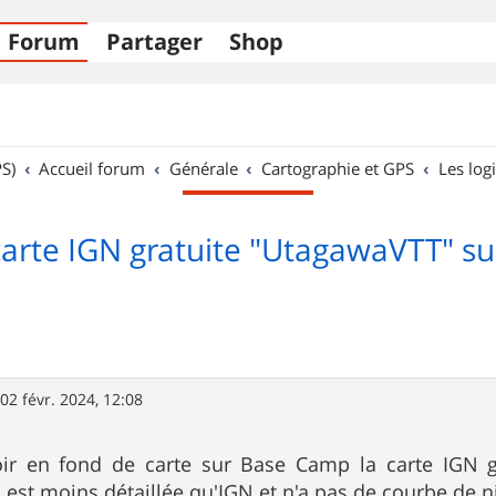
Forum
Partager
Shop
S)
Accueil forum
Générale
Cartographie et GPS
Les logi
 carte IGN gratuite "UtagawaVTT" 
»
02 févr. 2024, 12:08
oir en fond de carte sur Base Camp la carte IGN 
i est moins détaillée qu'IGN et n'a pas de courbe de n