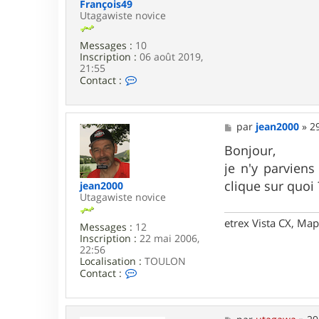
g
François49
a
Utagawiste novice
w
a
Messages :
10
Inscription :
06 août 2019,
21:55
C
Contact :
o
n
t
a
M
par
jean2000
»
2
c
e
t
s
Bonjour,
e
s
je n'y parviens
r
a
F
g
clique sur quoi ?
jean2000
r
e
Utagawiste novice
a
n
etrex Vista CX, Ma
Messages :
12
ç
Inscription :
22 mai 2006,
o
22:56
i
Localisation :
s
TOULON
C
4
Contact :
o
9
n
t
a
M