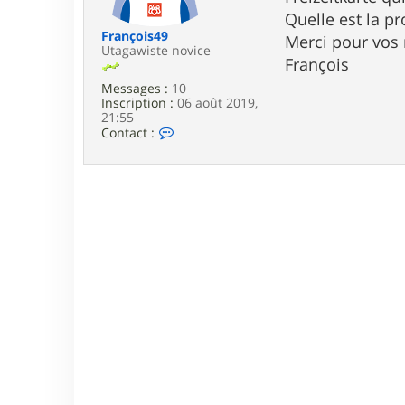
e
Quelle est la p
François49
Merci pour vos 
Utagawiste novice
François
Messages :
10
Inscription :
06 août 2019,
21:55
C
Contact :
o
n
t
a
c
t
e
r
F
r
a
n
ç
o
i
s
4
9