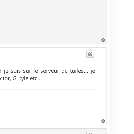
H
a
u
t
je suis sur le serveur de tuiles... je
tor, Gl tyle etc...
H
a
u