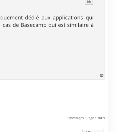
t
niquement dédié aux applications qui
e cas de Basecamp qui est similaire à
H
a
u
t
5 messages • Page
1
sur
1