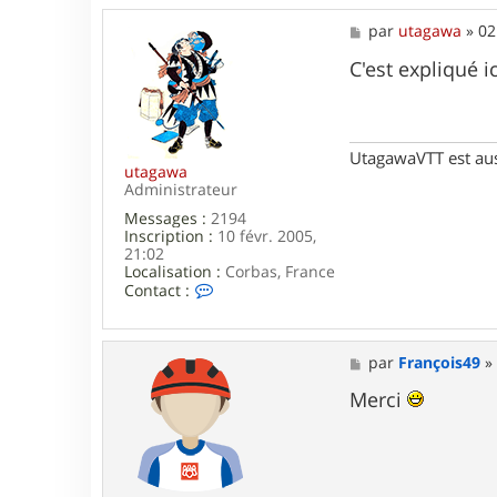
M
par
utagawa
»
02
e
s
C'est expliqué ic
s
a
g
e
UtagawaVTT est au
utagawa
Administrateur
Messages :
2194
Inscription :
10 févr. 2005,
21:02
Localisation :
Corbas, France
C
Contact :
o
n
t
a
M
par
François49
c
e
t
s
Merci
e
s
r
a
u
g
t
e
a