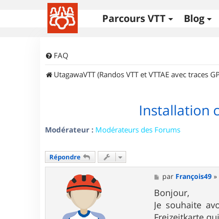
Parcours VTT
Blog
FAQ
UtagawaVTT (Randos VTT et VTTAE avec traces GP
Installation
Modérateur :
Modérateurs des Forums
Répondre
M
par
François49
e
s
Bonjour,
s
Je souhaite av
a
g
Freizeitkarte qu