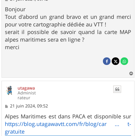
e
s
Bonjour
s
Tout d'abord un grand bravo et un grand merci
a
g
pour votre cartographie dédiée au VTT !
e
serait il possible de savoir quand la carte MAP
alpes maritimes sera en ligne ?
merci
a
u
utagawa
t
Administ
rateur
M
21 juin 2024, 09:52
e
s
Alpes Maritimes est dans PACA et disponible sur
s
https://blog.utagawavtt.com/fr/blog/car ... t-
a
g
gratuite
e