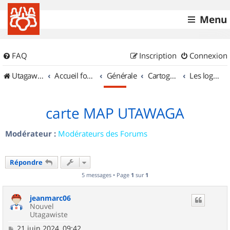
Menu
FAQ
Inscription
Connexion
UtagawaVTT (Randos VTT et VTTAE avec traces GPS)
Accueil forum
Générale
Cartographie et GPS
Les logiciels
carte MAP UTAWAGA
Modérateur :
Modérateurs des Forums
Répondre
5 messages • Page
1
sur
1
jeanmarc06
Nouvel
Utagawiste
M
21 juin 2024, 09:42