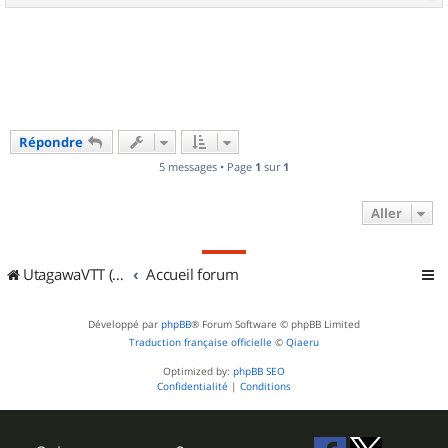
e
a
u
t
Répondre
5 messages • Page
1
sur
1
Aller
UtagawaVTT (Randos VTT et VTTAE avec traces GPS)
Accueil forum
Développé par
phpBB
® Forum Software © phpBB Limited
Traduction française officielle
©
Qiaeru
Optimized by:
phpBB SEO
Confidentialité
|
Conditions