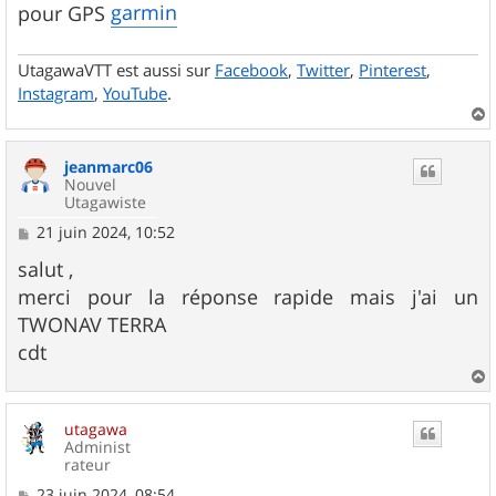
garmin
pour GPS
UtagawaVTT est aussi sur
Facebook
,
Twitter
,
Pinterest
,
Instagram
,
YouTube
.
a
u
jeanmarc06
t
Nouvel
Utagawiste
M
21 juin 2024, 10:52
e
s
salut ,
s
merci pour la réponse rapide mais j'ai un
a
g
TWONAV TERRA
e
cdt
a
u
utagawa
t
Administ
rateur
M
23 juin 2024, 08:54