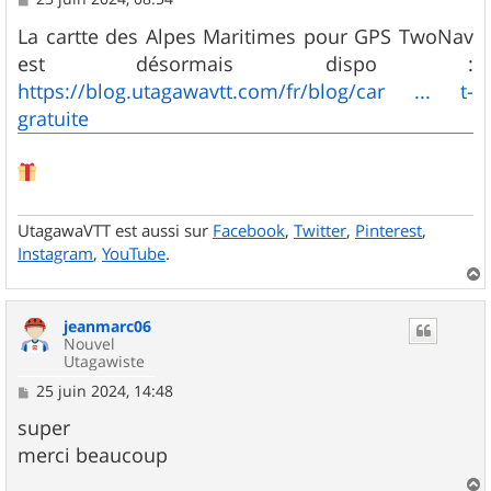
e
s
La cartte des Alpes Maritimes pour GPS TwoNav
s
est désormais dispo :
a
g
https://blog.utagawavtt.com/fr/blog/car ... t-
e
gratuite
UtagawaVTT est aussi sur
Facebook
,
Twitter
,
Pinterest
,
Instagram
,
YouTube
.
a
u
jeanmarc06
t
Nouvel
Utagawiste
M
25 juin 2024, 14:48
e
s
super
s
merci beaucoup
a
g