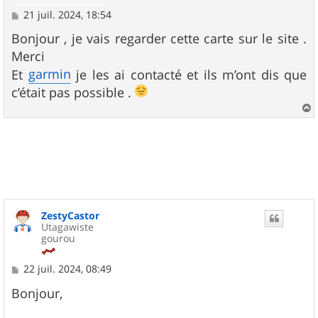
M
21 juil. 2024, 18:54
e
s
Bonjour , je vais regarder cette carte sur le site .
s
Merci
a
g
garmin
Et
je les ai contacté et ils m’ont dis que
e
c’était pas possible .
a
u
t
ZestyCastor
Utagawiste
gourou
M
22 juil. 2024, 08:49
e
s
Bonjour,
s
a