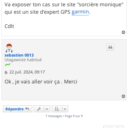
g
Va exposer ton cas sur le site "sorcière monique"
e
garmin
qui est un site d'expert GPS
.
Cdlt
a
u
t
sebastien 0013
Utagawiste habitué
M
22 juil. 2024, 09:17
e
s
Ok , je vais aller voir ça . Merci
s
a
g
e
a
u
Répondre
t
7 messages • Page
1
sur
1