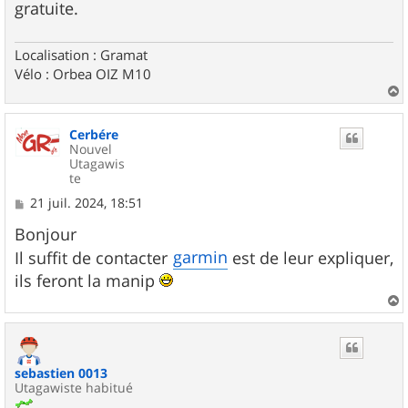
gratuite.
Localisation : Gramat
Vélo : Orbea OIZ M10
a
u
Cerbére
t
Nouvel
Utagawis
te
M
21 juil. 2024, 18:51
e
s
Bonjour
s
garmin
Il suffit de contacter
est de leur expliquer,
a
g
ils feront la manip
e
a
u
t
sebastien 0013
Utagawiste habitué