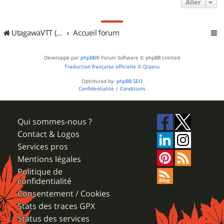
Aller
UtagawaVTT (Randos VTT et VTTAE avec traces GPS)
Accueil forum
Développé par
phpBB
® Forum Software © phpBB Limited
Traduction française officielle
©
Qiaeru
Optimized by:
phpBB SEO
Confidentialité
|
Conditions
Qui sommes-nous ?
Contact & Logos
Services pros
Mentions légales
Politique de
confidentialité
Consentement / Cookies
Stats des traces GPX
Status des services