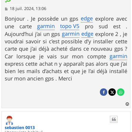
M
18 juil. 2024, 13:06
e
s
edge
Bonjour . Je possède un gps
explore avec
s
garmin
topo V5
une carte
pro sud est .
a
g
garmin
edge
Aujourd’hui j’ai un gps
explore 2 , je
e
voudrai savoir si c’est possible d’y installer cette
carte que j’ai déjà acheté dans ce nouveau gps ?
garmin
Car lorsque je vais sur mon compte
express cette achat n y apparaît pas alors que j’ai
bien les mails d’achats et que je l’ai déjà installé
sur mon ancien gps . Merci
a
u
t
sebastien 0013