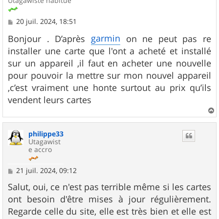
Utagawiste habitué
M
20 juil. 2024, 18:51
e
s
garmin
Bonjour . D’après
on ne peut pas re
s
installer une carte que l'ont a acheté et installé
a
g
sur un appareil ,il faut en acheter une nouvelle
e
pour pouvoir la mettre sur mon nouvel appareil
,c’est vraiment une honte surtout au prix qu’ils
vendent leurs cartes
a
u
philippe33
t
Utagawist
e accro
M
21 juil. 2024, 09:12
e
s
Salut, oui, ce n'est pas terrible même si les cartes
s
ont besoin d'être mises à jour régulièrement.
a
g
Regarde celle du site, elle est très bien et elle est
e