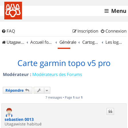
Menu
FAQ
Inscription
Connexion
UtagawaVTT (Randos VTT et VTTAE avec traces GPS)
Accueil forum
Générale
Cartographie et GPS
Les logiciels
Carte garmin topo v5 pro
Modérateur :
Modérateurs des Forums
Répondre
7 messages • Page
1
sur
1
sebastien 0013
Utagawiste habitué