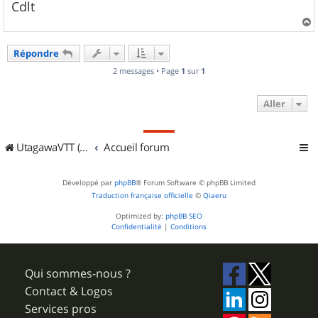
Cdlt
a
u
Répondre
t
2 messages • Page
1
sur
1
Aller
UtagawaVTT (Randos VTT et VTTAE avec traces GPS)
Accueil forum
Développé par
phpBB
® Forum Software © phpBB Limited
Traduction française officielle
©
Qiaeru
Optimized by:
phpBB SEO
Confidentialité
|
Conditions
Qui sommes-nous ?
Contact & Logos
Services pros