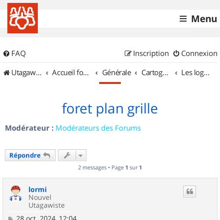
Menu
FAQ
Inscription
Connexion
UtagawaVTT (Randos VTT et VTTAE avec traces GPS)
Accueil forum
Générale
Cartographie et GPS
Les logiciels
foret plan grille
Modérateur :
Modérateurs des Forums
Répondre
2 messages • Page
1
sur
1
lormi
Nouvel
Utagawiste
M
28 oct. 2024, 12:04