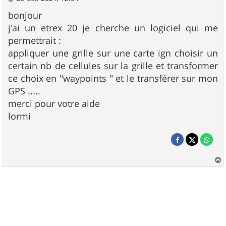
e
s
bonjour
s
j'ai un etrex 20 je cherche un logiciel qui me
a
g
permettrait :
e
appliquer une grille sur une carte ign choisir un
certain nb de cellules sur la grille et transformer
ce choix en "waypoints " et le transférer sur mon
GPS .....
merci pour votre aide
lormi
a
u
t