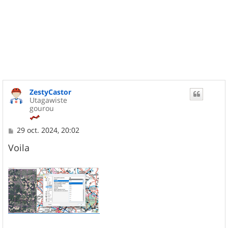
ZestyCastor
Utagawiste
gourou
M
29 oct. 2024, 20:02
e
s
Voila
s
a
g
e