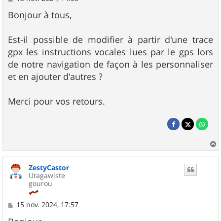
e
s
Bonjour à tous,
s
a
g
Est-il possible de modifier à partir d'une trace
e
gpx les instructions vocales lues par le gps lors
de notre navigation de façon à les personnaliser
et en ajouter d'autres ?
Merci pour vos retours.
a
u
ZestyCastor
t
Utagawiste
gourou
M
15 nov. 2024, 17:57
e
s