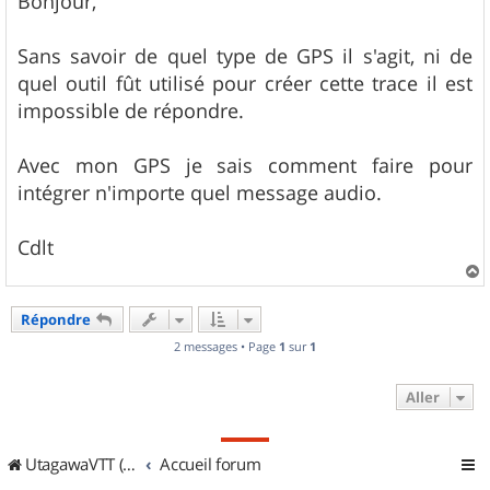
Bonjour,
s
a
g
Sans savoir de quel type de GPS il s'agit, ni de
e
quel outil fût utilisé pour créer cette trace il est
impossible de répondre.
Avec mon GPS je sais comment faire pour
intégrer n'importe quel message audio.
Cdlt
a
u
Répondre
t
2 messages • Page
1
sur
1
Aller
UtagawaVTT (Randos VTT et VTTAE avec traces GPS)
Accueil forum