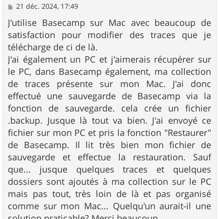
M
21 déc. 2024, 17:49
e
s
J'utilise Basecamp sur Mac avec beaucoup de
s
satisfaction pour modifier des traces que je
a
g
télécharge de ci de là.
e
J'ai également un PC et j'aimerais récupérer sur
le PC, dans Basecamp également, ma collection
de traces présente sur mon Mac. J'ai donc
effectué une sauvegarde de Basecamp via la
fonction de sauvegarde. cela crée un fichier
.backup. Jusque là tout va bien. J'ai envoyé ce
fichier sur mon PC et pris la fonction "Restaurer"
de Basecamp. Il lit très bien mon fichier de
sauvegarde et effectue la restauration. Sauf
que... jusque quelques traces et quelques
dossiers sont ajoutés à ma collection sur le PC
mais pas tout, très loin de là et pas organisé
comme sur mon Mac... Quelqu'un aurait-il une
solution praticable? Merci beaucoup