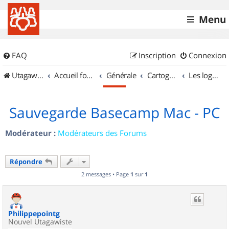
Menu
FAQ
Inscription
Connexion
UtagawaVTT (Randos VTT et VTTAE avec traces GPS)
Accueil forum
Générale
Cartographie et GPS
Les logiciels
Sauvegarde Basecamp Mac - PC
Modérateur :
Modérateurs des Forums
Répondre
2 messages • Page
1
sur
1
Philippepointg
Nouvel Utagawiste