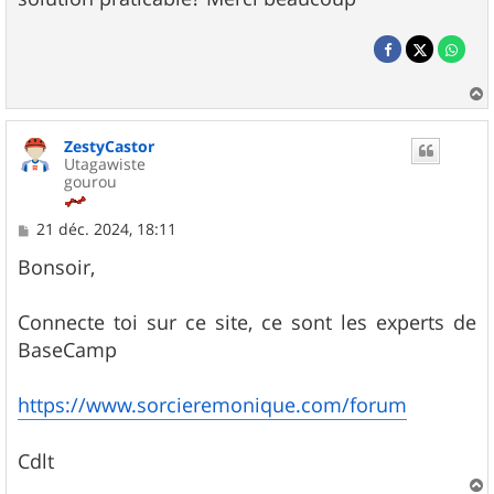
a
u
ZestyCastor
t
Utagawiste
gourou
M
21 déc. 2024, 18:11
e
s
Bonsoir,
s
a
g
Connecte toi sur ce site, ce sont les experts de
e
BaseCamp
https://www.sorcieremonique.com/forum
Cdlt