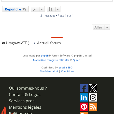
a
u
Répondre
t
2 messages • Page
1
sur
1
Aller
UtagawaVTT (Randos VTT et VTTAE avec traces GPS)
Accueil forum
Développé par
phpBB
® Forum Software © phpBB Limited
Traduction française officielle
©
Qiaeru
Optimized by:
phpBB SEO
Confidentialité
|
Conditions
Qui sommes-nous ?
Contact & Logos
Services pros
Mentions légales
Politique de