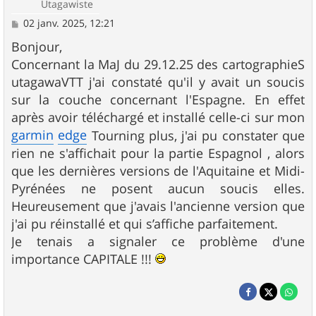
Utagawiste
M
02 janv. 2025, 12:21
e
s
Bonjour,
s
Concernant la MaJ du 29.12.25 des cartographieS
a
g
utagawaVTT j'ai constaté qu'il y avait un soucis
e
sur la couche concernant l'Espagne. En effet
après avoir téléchargé et installé celle-ci sur mon
garmin
edge
Tourning plus, j'ai pu constater que
rien ne s'affichait pour la partie Espagnol , alors
que les dernières versions de l'Aquitaine et Midi-
Pyrénées ne posent aucun soucis elles.
Heureusement que j'avais l'ancienne version que
j'ai pu réinstallé et qui s’affiche parfaitement.
Je tenais a signaler ce problème d'une
importance CAPITALE !!!