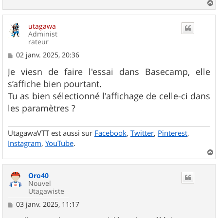
a
u
utagawa
t
Administ
rateur
M
02 janv. 2025, 20:36
e
s
Je viesn de faire l'essai dans Basecamp, elle
s
s’affiche bien pourtant.
a
g
Tu as bien sélectionné l'affichage de celle-ci dans
e
les paramètres ?
UtagawaVTT est aussi sur
Facebook
,
Twitter
,
Pinterest
,
Instagram
,
YouTube
.
a
u
Oro40
t
Nouvel
Utagawiste
M
03 janv. 2025, 11:17
e