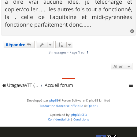
s
a dire vrai aucune idée, je télécharge et
s
copier/coller ..... les autres fois tout a fonctionné,
a
g
là , celle de l'aquitaine et midi-pyrénnées
e
fonctionne parfaitement donc......
a
u
Répondre
t
3 messages • Page
1
sur
1
Aller
UtagawaVTT (Randos VTT et VTTAE avec traces GPS)
Accueil forum
Développé par
phpBB
® Forum Software © phpBB Limited
Traduction française officielle
©
Qiaeru
Optimized by:
phpBB SEO
Confidentialité
|
Conditions