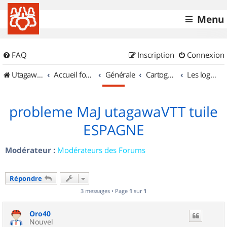
Menu
FAQ
Inscription
Connexion
UtagawaVTT (Randos VTT et VTTAE avec traces GPS)
Accueil forum
Générale
Cartographie et GPS
Les logiciels
probleme MaJ utagawaVTT tuile
ESPAGNE
Modérateur :
Modérateurs des Forums
Répondre
3 messages • Page
1
sur
1
Oro40
Nouvel