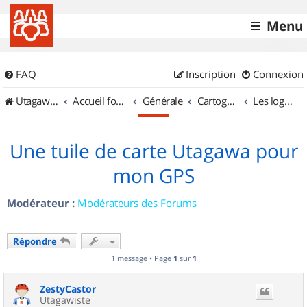
Menu
FAQ
Inscription
Connexion
UtagawaVTT (Randos VTT et VTTAE avec traces GPS)
Accueil forum
Générale
Cartographie et GPS
Les logiciels
Une tuile de carte Utagawa pour
mon GPS
Modérateur :
Modérateurs des Forums
Répondre
1 message • Page
1
sur
1
ZestyCastor
Utagawiste