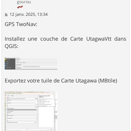
gourou
M
12 janv. 2025, 13:34
e
s
GPS TwoNav:
s
a
g
Installez une couche de Carte UtagwaVtt dans
e
QGIS:
Exportez votre tuile de Carte Utagawa (MBtile)