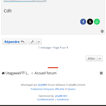
Cdlt
a
u
Répondre
t
1 message • Page
1
sur
1
Aller
UtagawaVTT (Randos VTT et VTTAE avec traces GPS)
Accueil forum
Développé par
phpBB
® Forum Software © phpBB Limited
Traduction française officielle
©
Qiaeru
Optimized by:
phpBB SEO
Confidentialité
|
Conditions