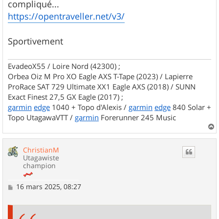
compliqué...
https://opentraveller.net/v3/
Sportivement
EvadeoX55 / Loire Nord (42300) ;
Orbea Oiz M Pro XO Eagle AXS T-Tape (2023) / Lapierre
ProRace SAT 729 Ultimate XX1 Eagle AXS (2018) / SUNN
Exact Finest 27,5 GX Eagle (2017) ;
garmin
edge
1040 + Topo d'Alexis /
garmin
edge
840 Solar +
Topo UtagawaVTT /
garmin
Forerunner 245 Music
a
u
ChristianM
t
Utagawiste
champion
M
16 mars 2025, 08:27
e
s
s
a