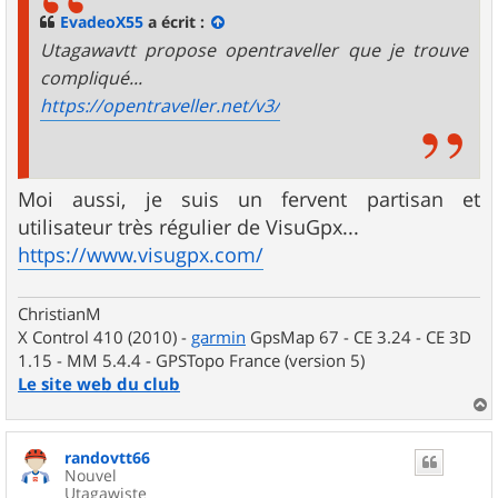
g
EvadeoX55
a écrit :
e
Utagawavtt propose opentraveller que je trouve
compliqué...
https://opentraveller.net/v3/
Moi aussi, je suis un fervent partisan et
utilisateur très régulier de VisuGpx...
https://www.visugpx.com/
ChristianM
X Control 410 (2010) -
garmin
GpsMap 67 - CE 3.24 - CE 3D
1.15 - MM 5.4.4 - GPSTopo France (version 5)
Le site web du club
a
u
randovtt66
t
Nouvel
Utagawiste