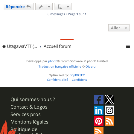
u
Répondre
t
8 messages • Page
1
sur
1
Aller
UtagawaVTT (Randos VTT et VTTAE avec traces GPS)
Accueil forum
Développé par
phpBB
® Forum Software © phpBB Limited
Traduction française officielle
©
Qiaeru
Optimized by:
phpBB SEO
Confidentialité
|
Conditions
Qui sommes-nous ?
Contact & Logos
Services pros
Mentions légales
Politique de