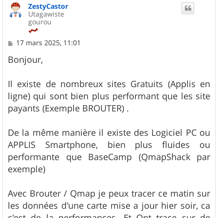
ZestyCastor
Utagawiste
gourou
M
17 mars 2025, 11:01
e
s
Bonjour,
s
a
g
Il existe de nombreux sites Gratuits (Applis en
e
ligne) qui sont bien plus performant que les site
payants (Exemple BROUTER) .
De la même manière il existe des Logiciel PC ou
APPLIS Smartphone, bien plus fluides ou
performante que BaseCamp (QmapShack par
exemple)
Avec Brouter / Qmap je peux tracer ce matin sur
les données d'une carte mise a jour hier soir, ca
c'est de la performances. Et Ont trace sur de