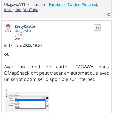
UtagawaVTT est aussi sur
Facebook
,
Twitter
,
Pinterest
,
Instagram
,
YouTube
.
a
u
ZestyCastor
t
Utagawiste
gourou
M
17 mars 2025, 19:54
e
s
ou
s
a
g
Avec un fond de carte UTAGAWA dans
e
QMapShack ont peut tracer en automatique avec
un script optimiser disponible sur internet.