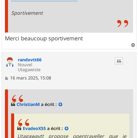
Sportivement
Merci beaucoup sportivement
a
u
randovtt66
t
Nouvel
Utagawiste
M
16 mars 2025, 15:08
e
s
s
a
g
ChristianM
a écrit :
e
EvadeoX55
a écrit :
Utagawavtt propose opentraveller que je