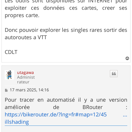
Les outils sont disponibles sur INTERNET pour
exploiter ces données ces cartes, creer ses
propres carte.
Donc pouvoir explorer les singles rares sortir des
autoroutes a VTT
CDLT
a
u
utagawa
t
Administ
rateur
M
17 mars 2025, 14:16
e
s
Pour tracer en automatisé il y a une version
s
améliorée de BRouter :
a
g
https://bikerouter.de/?lng=fr#map=12/45 ...
e
illshading