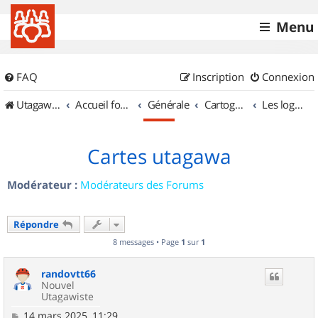
Menu
FAQ
Inscription
Connexion
UtagawaVTT (Randos VTT et VTTAE avec traces GPS)
Accueil forum
Générale
Cartographie et GPS
Les logiciels
Cartes utagawa
Modérateur :
Modérateurs des Forums
Répondre
8 messages • Page
1
sur
1
randovtt66
Nouvel
Utagawiste
M
14 mars 2025, 11:29