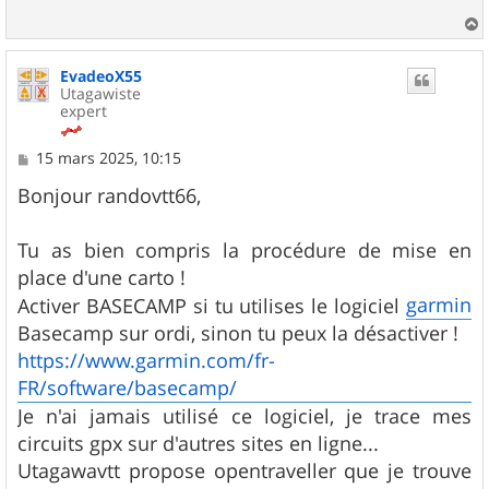
a
u
EvadeoX55
t
Utagawiste
expert
M
15 mars 2025, 10:15
e
s
Bonjour randovtt66,
s
a
g
Tu as bien compris la procédure de mise en
e
place d'une carto !
garmin
Activer BASECAMP si tu utilises le logiciel
Basecamp sur ordi, sinon tu peux la désactiver !
https://www.garmin.com/fr-
FR/software/basecamp/
Je n'ai jamais utilisé ce logiciel, je trace mes
circuits gpx sur d'autres sites en ligne...
Utagawavtt propose opentraveller que je trouve