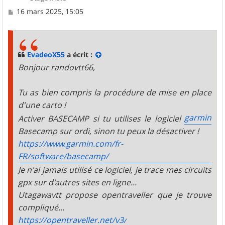
M
16 mars 2025, 15:05
e
s
s
a
g
EvadeoX55
a écrit :
e
Bonjour randovtt66,
Tu as bien compris la procédure de mise en place
d'une carto !
garmin
Activer BASECAMP si tu utilises le logiciel
Basecamp sur ordi, sinon tu peux la désactiver !
https://www.garmin.com/fr-
FR/software/basecamp/
Je n'ai jamais utilisé ce logiciel, je trace mes circuits
gpx sur d'autres sites en ligne...
Utagawavtt propose opentraveller que je trouve
compliqué...
https://opentraveller.net/v3/