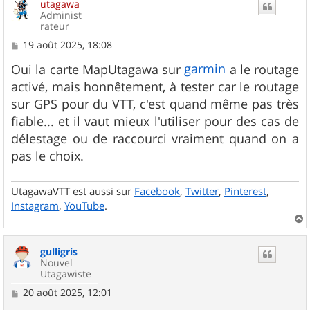
utagawa
t
Administ
rateur
M
19 août 2025, 18:08
e
s
garmin
Oui la carte MapUtagawa sur
a le routage
s
activé, mais honnêtement, à tester car le routage
a
g
sur GPS pour du VTT, c'est quand même pas très
e
fiable... et il vaut mieux l'utiliser pour des cas de
délestage ou de raccourci vraiment quand on a
pas le choix.
UtagawaVTT est aussi sur
Facebook
,
Twitter
,
Pinterest
,
Instagram
,
YouTube
.
a
u
gulligris
t
Nouvel
Utagawiste
M
20 août 2025, 12:01
e