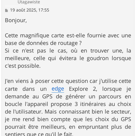
Utagawiste
M
19 août 2025, 17:55
e
s
Bonjour,
s
a
g
Cette magnifique carte est-elle fournie avec une
e
base de données de routage ?
Si ce n'est pas le cas, où en trouver une, la
meilleure, celle qui évitera le goudron lorsque
c'est possible.
J'en viens à poser cette question car j'utilise cette
edge
carte dans un
Explore 2, lorsque je
demande au GPS de générer un parcours en
boucle l'appareil propose 3 itinéraires au choix
de l'utilisateur. Mais connaissant bien le secteur,
je me rend bien compte que les choix du GPS
pourrait être meilleurs, en empruntant plus de
sentiers que ce qu'il le fait.