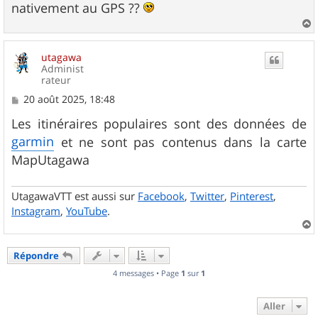
nativement au GPS ??
a
u
utagawa
t
Administ
rateur
M
20 août 2025, 18:48
e
s
Les itinéraires populaires sont des données de
s
garmin
et ne sont pas contenus dans la carte
a
g
MapUtagawa
e
UtagawaVTT est aussi sur
Facebook
,
Twitter
,
Pinterest
,
Instagram
,
YouTube
.
a
u
Répondre
t
4 messages • Page
1
sur
1
Aller