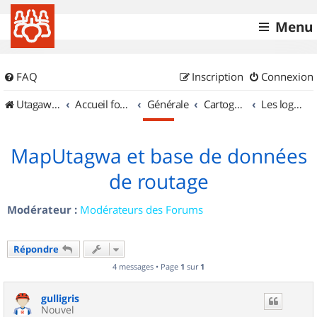
Menu
FAQ
Inscription
Connexion
UtagawaVTT (Randos VTT et VTTAE avec traces GPS)
Accueil forum
Générale
Cartographie et GPS
Les logiciels
MapUtagwa et base de données
de routage
Modérateur :
Modérateurs des Forums
Répondre
4 messages • Page
1
sur
1
gulligris
Nouvel