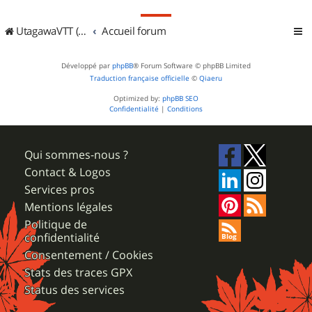
UtagawaVTT (Randos VTT et VTTAE avec traces GPS)
Accueil forum
Développé par
phpBB
® Forum Software © phpBB Limited
Traduction française officielle
©
Qiaeru
Optimized by:
phpBB SEO
Confidentialité
|
Conditions
Qui sommes-nous ?
Contact & Logos
Services pros
Mentions légales
Politique de
confidentialité
Consentement / Cookies
Stats des traces GPX
Status des services