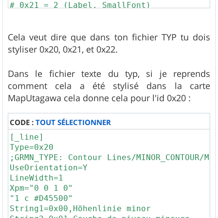
# 0x21 = 2 (Label, SmallFont)

# 0x22 = 2 (Label, SmallFont)

Cela veut dire que dans ton fichier TYP tu dois
# EXTENDEDELEVATION:

# per default only elevation lines > 0 are 
styliser 0x20, 0x21, et 0x22.
# With this option all elevation lines are 
#ifdef EXTENDEDELEVATION

Dans le fichier texte du typ, si je reprends
  contour = elevation & contour_ext = eleva
comment cela a été stylisé dans la carte
MapUtagawa cela donne cela pour l'id 0x20 :
  contour = elevation & contour_ext = eleva
  contour = elevation & contour_ext = eleva
CODE :
TOUT SÉLECTIONNER
  contour = elevation & contour_ext = eleva
[_line]

  contour = elevation & contour_ext = eleva
Type=0x20

#else

;GRMN_TYPE: Contour Lines/MINOR_CONTOUR/Min
  contour = elevation & contour_ext = eleva
UseOrientation=Y

LineWidth=1

  contour = elevation & contour_ext = eleva
Xpm="0 0 1 0"

  contour = elevation & contour_ext = eleva
"1 c #D45500"

String1=0x00,Höhenlinie minor

  contour = elevation & contour_ext = eleva