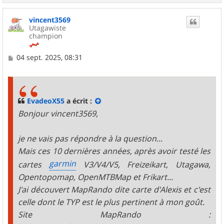
a
u
vincent3569
t
Utagawiste
champion
M
04 sept. 2025, 08:31
e
s
s
a
g
EvadeoX55
a écrit :
e
Bonjour vincent3569,
je ne vais pas répondre à la question...
Mais ces 10 dernières années, après avoir testé les
garmin
cartes
V3/V4/V5, Freizeikart, Utagawa,
Opentopomap, OpenMTBMap et Frikart...
J'ai découvert MapRando dite carte d'Alexis et c'est
celle dont le TYP est le plus pertinent à mon goût.
Site MapRando :