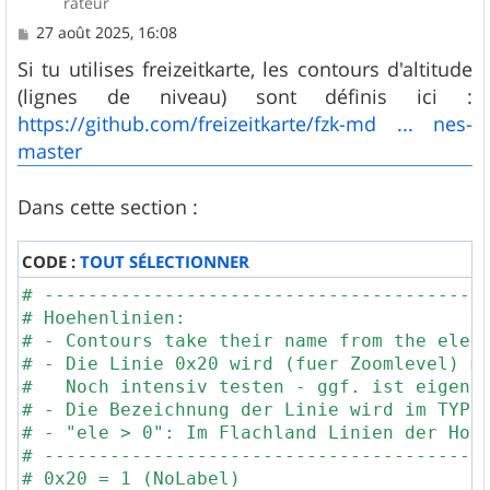
rateur
M
27 août 2025, 16:08
e
s
Si tu utilises freizeitkarte, les contours d'altitude
s
(lignes de niveau) sont définis ici :
a
g
https://github.com/freizeitkarte/fzk-md ... nes-
e
master
Dans cette section :
CODE :
TOUT SÉLECTIONNER
# -----------------------------------------
# Hoehenlinien:

# - Contours take their name from the eleva
# - Die Linie 0x20 wird (fuer Zoomlevel) me
#   Noch intensiv testen - ggf. ist eigene 
# - Die Bezeichnung der Linie wird im TYP-F
# - "ele > 0": Im Flachland Linien der Hoeh
# -----------------------------------------
# 0x20 = 1 (NoLabel)
