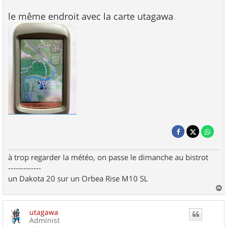
le même endroit avec la carte utagawa
à trop regarder la météo, on passe le dimanche au bistrot
-------------
un Dakota 20 sur un Orbea Rise M10 SL
a
u
utagawa
t
Administ