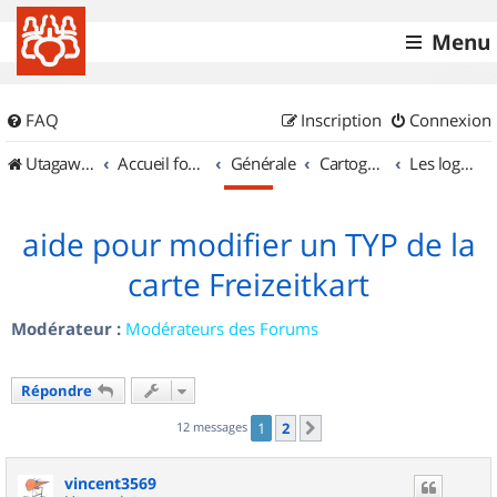
Menu
FAQ
Inscription
Connexion
UtagawaVTT (Randos VTT et VTTAE avec traces GPS)
Accueil forum
Générale
Cartographie et GPS
Les logiciels
aide pour modifier un TYP de la
carte Freizeitkart
Modérateur :
Modérateurs des Forums
Répondre
12 messages
1
2
Suivant
vincent3569