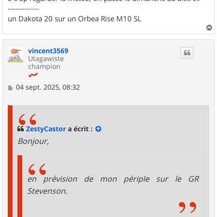
-------------
un Dakota 20 sur un Orbea Rise M10 SL
a
u
vincent3569
t
Utagawiste
champion
M
04 sept. 2025, 08:32
e
s
s
a
g
ZestyCastor
a écrit :
e
Bonjour,
en prévision de mon périple sur le GR
Stevenson.