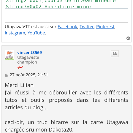
String2=0x01,Courbe de niveau mineure

  contour = elevation & contour_ext = eleva
String3=0x02,Höhenlinie minor

String4=0x04,Minor Contour Line

String5=0x08,Curva de Nivel Menor

ExtendedLabels=Y

UtagawaVTT est aussi sur
Facebook
,
Twitter
,
Pinterest
,
FontStyle=NoLabel (invisible)

Instagram
,
YouTube
.
CustomColor=No

a
ContourColor=No

u
vincent3569
t
Utagawiste
champion
M
27 août 2025, 21:51
e
s
Merci Lilian
s
J'ai réussi à me débrouiller avec les différents
a
g
tutos et outils proposés dans les différents
e
articles du blog...
ceci-dit, un truc bizarre sur la carte Utagawa
chargée sru mon Dakota20.