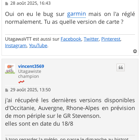
M
28 août 2025, 16:43
e
s
garmin
Oui on eu le bug sur
mais on l'a réglé
s
normalement. Tu as quelle version de carte ?
a
g
e
UtagawaVTT est aussi sur
Facebook
,
Twitter
,
Pinterest
,
Instagram
,
YouTube
.
a
u
vincent3569
t
Utagawiste
champion
M
29 août 2025, 13:50
e
s
j'ai récupéré les dernières versions disponibles
s
d'Occitanie, Auvergne, Rhone-Alpes en prévision
a
g
de mon périple sur le GR Stevenson.
e
elles sont en date du 18/8
à trop regarder la météo, on passe le dimanche au bistrot