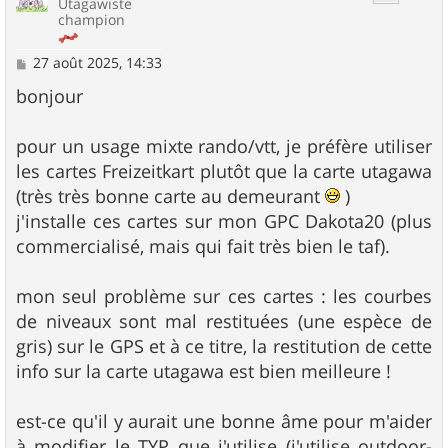
Utagawiste
champion
M
27 août 2025, 14:33
e
s
bonjour
s
a
g
pour un usage mixte rando/vtt, je préfère utiliser
e
les cartes Freizeitkart plutôt que la carte utagawa
(très très bonne carte au demeurant
)
j'installe ces cartes sur mon GPC Dakota20 (plus
commercialisé, mais qui fait très bien le taf).
mon seul problème sur ces cartes : les courbes
de niveaux sont mal restituées (une espèce de
gris) sur le GPS et à ce titre, la restitution de cette
info sur la carte utagawa est bien meilleure !
est-ce qu'il y aurait une bonne âme pour m'aider
à modifier le TYP que j'utilise (j'utilise outdoor-