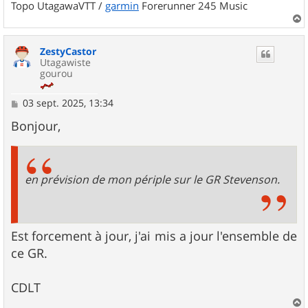
Topo UtagawaVTT /
garmin
Forerunner 245 Music
a
u
ZestyCastor
t
Utagawiste
gourou
M
03 sept. 2025, 13:34
e
s
Bonjour,
s
a
g
e
en prévision de mon périple sur le GR Stevenson.
Est forcement à jour, j'ai mis a jour l'ensemble de
ce GR.
CDLT