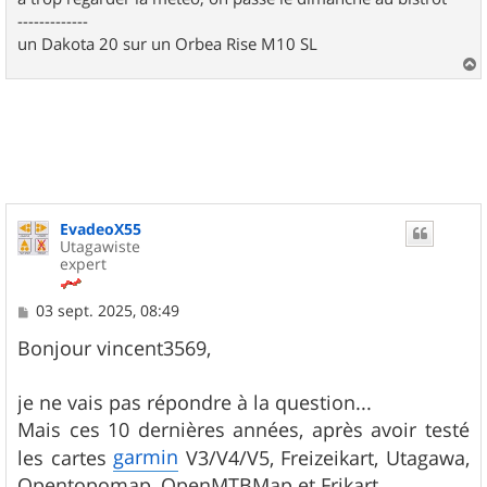
-------------
un Dakota 20 sur un Orbea Rise M10 SL
a
u
t
EvadeoX55
Utagawiste
expert
M
03 sept. 2025, 08:49
e
s
Bonjour vincent3569,
s
a
g
je ne vais pas répondre à la question...
e
Mais ces 10 dernières années, après avoir testé
garmin
les cartes
V3/V4/V5, Freizeikart, Utagawa,
Opentopomap, OpenMTBMap et Frikart...