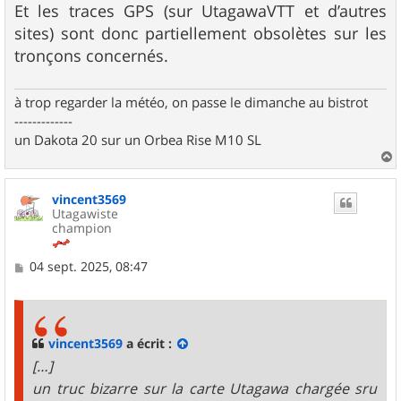
Et les traces GPS (sur UtagawaVTT et d’autres
sites) sont donc partiellement obsolètes sur les
tronçons concernés.
à trop regarder la météo, on passe le dimanche au bistrot
-------------
un Dakota 20 sur un Orbea Rise M10 SL
a
u
vincent3569
t
Utagawiste
champion
M
04 sept. 2025, 08:47
e
s
s
a
g
vincent3569
a écrit :
e
[…]
un truc bizarre sur la carte Utagawa chargée sru