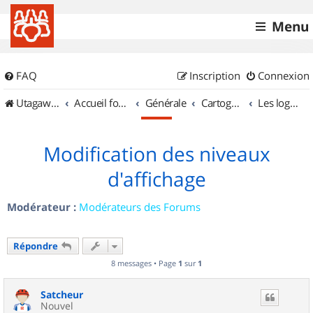
Menu
FAQ
Inscription
Connexion
UtagawaVTT (Randos VTT et VTTAE avec traces GPS)
Accueil forum
Générale
Cartographie et GPS
Les logiciels
Modification des niveaux
d'affichage
Modérateur :
Modérateurs des Forums
Répondre
8 messages • Page
1
sur
1
Satcheur
Nouvel