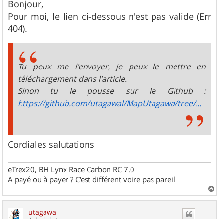
s
Bonjour,
s
Pour moi, le lien ci-dessous n'est pas valide (Err
a
g
404).
e
Tu peux me l'envoyer, je peux le mettre en
téléchargement dans l'article.
Sinon tu le pousse sur le Github :
https://github.com/utagawal/MapUtagawa/tree/main/style
Cordiales salutations
eTrex20, BH Lynx Race Carbon RC 7.0
A payé ou à payer ? C'est différent voire pas pareil
a
u
utagawa
t