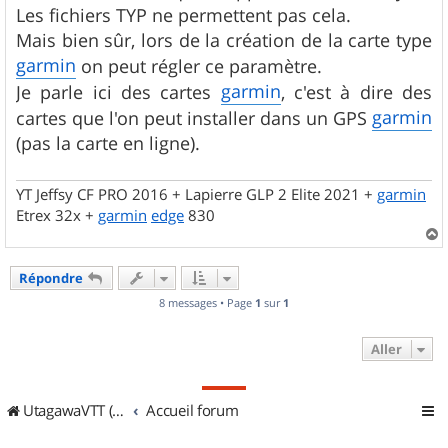
Les fichiers TYP ne permettent pas cela.
Mais bien sûr, lors de la création de la carte type
garmin
on peut régler ce paramètre.
garmin
Je parle ici des cartes
, c'est à dire des
garmin
cartes que l'on peut installer dans un GPS
(pas la carte en ligne).
YT Jeffsy CF PRO 2016 + Lapierre GLP 2 Elite 2021 +
garmin
Etrex 32x +
garmin
edge
830
a
u
Répondre
t
8 messages • Page
1
sur
1
Aller
UtagawaVTT (Randos VTT et VTTAE avec traces GPS)
Accueil forum