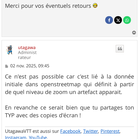
Merci pour vos éventuels retours
a
u
utagawa
t
Administ
rateur
M
02 nov. 2025, 09:45
e
s
Ce n'est pas possible car c'est lié à la donnée
s
initiale dans openstreetmap qui définit à partir
a
g
de quel niveau de zoom un artefact apparait.
e
En revanche ce serait bien que tu partages ton
TYP avec des copies d'écran !
UtagawaVTT est aussi sur
Facebook
,
Twitter
,
Pinterest
,
Instagram
,
YouTube
.