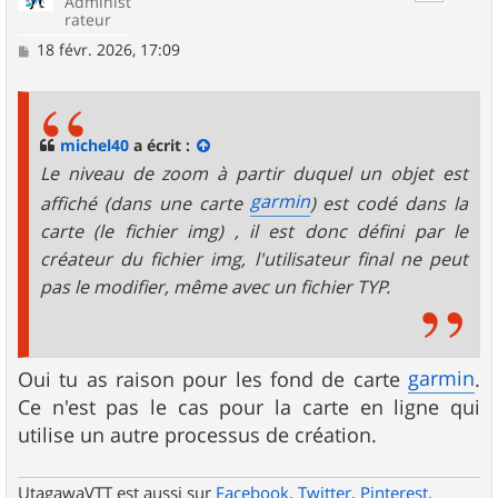
Administ
rateur
M
18 févr. 2026, 17:09
e
s
s
a
g
michel40
a écrit :
e
Le niveau de zoom à partir duquel un objet est
garmin
affiché (dans une carte
) est codé dans la
carte (le fichier img) , il est donc défini par le
créateur du fichier img, l'utilisateur final ne peut
pas le modifier, même avec un fichier TYP.
garmin
Oui tu as raison pour les fond de carte
.
Ce n'est pas le cas pour la carte en ligne qui
utilise un autre processus de création.
UtagawaVTT est aussi sur
Facebook
,
Twitter
,
Pinterest
,