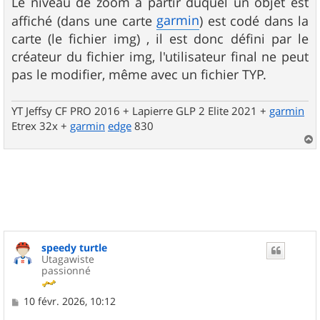
s
Le niveau de zoom à partir duquel un objet est
s
garmin
affiché (dans une carte
) est codé dans la
a
g
carte (le fichier img) , il est donc défini par le
e
créateur du fichier img, l'utilisateur final ne peut
pas le modifier, même avec un fichier TYP.
YT Jeffsy CF PRO 2016 + Lapierre GLP 2 Elite 2021 +
garmin
Etrex 32x +
garmin
edge
830
a
u
t
speedy turtle
Utagawiste
passionné
M
10 févr. 2026, 10:12
e