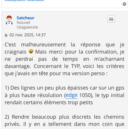
a
u
Satcheur
t
Nouvel
Utagawiste
M
02 nov. 2025, 14:37
e
s
C'est malheureusement la réponse que je
s
craignais
Mais merci pour la confirmation, je
a
g
ne perdrai pas de temps en m'acharnant
e
davantage. Concernant le TYP, voici les critères
que j'avais en tête pour ma version perso :
1) Des lignes un peu plus épaisses car sur un gps
edge
à plus haute résolution (
1050), le typ initial
rendait certains éléments trop petits
2) Rendre beaucoup plus discrets les chemins
privés. Il y en a tellement dans mon coin que