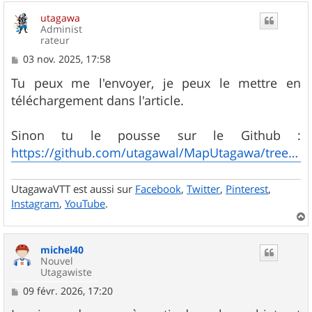
u
utagawa
t
Administ
rateur
M
03 nov. 2025, 17:58
e
s
Tu peux me l'envoyer, je peux le mettre en
s
téléchargement dans l'article.
a
g
e
Sinon tu le pousse sur le Github :
https://github.com/utagawal/MapUtagawa/tree/main/style
UtagawaVTT est aussi sur
Facebook
,
Twitter
,
Pinterest
,
Instagram
,
YouTube
.
a
u
michel40
t
Nouvel
Utagawiste
M
09 févr. 2026, 17:20
e