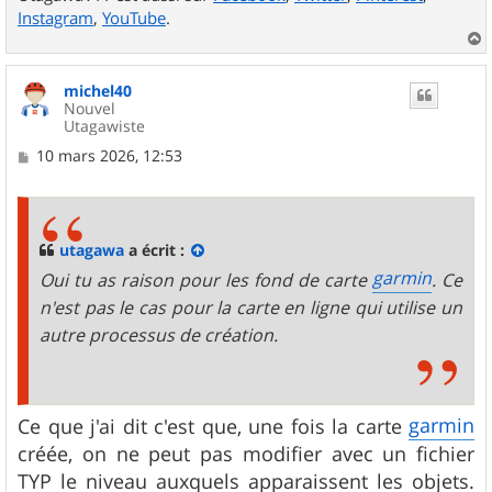
Instagram
,
YouTube
.
a
u
michel40
t
Nouvel
Utagawiste
M
10 mars 2026, 12:53
e
s
s
a
g
utagawa
a écrit :
e
garmin
Oui tu as raison pour les fond de carte
. Ce
n'est pas le cas pour la carte en ligne qui utilise un
autre processus de création.
garmin
Ce que j'ai dit c'est que, une fois la carte
créée, on ne peut pas modifier avec un fichier
TYP le niveau auxquels apparaissent les objets.