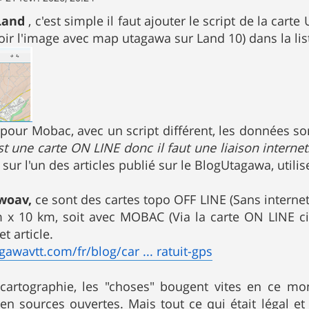
Land
, c'est simple il faut ajouter le script de la ca
Voir l'image avec map utagawa sur Land 10) dans la lis
our Mobac, avec un script différent, les données son
st une carte ON LINE donc il faut une liaison internet
sur l'un des articles publié sur le BlogUtagawa, utili
woav,
ce sont des cartes topo OFF LINE (Sans internet),
 x 10 km, soit avec MOBAC (Via la carte ON LINE ci
t article.
gawavtt.com/fr/blog/car ... ratuit-gps
cartographie, les "choses" bougent vites en ce m
n sources ouvertes. Mais tout ce qui était légal et 