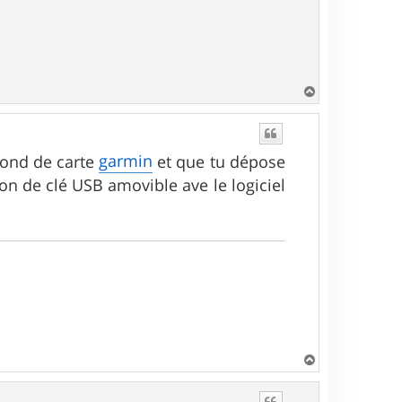
H
a
u
t
garmin
 fond de carte
et que tu dépose
n de clé USB amovible ave le logiciel
H
a
u