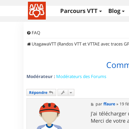
Parcours VTT
Blog
FAQ
UtagawaVTT (Randos VTT et VTTAE avec traces GP
Comme
Modérateur :
Modérateurs des Forums
Répondre
M
par
ffaure
»
19 fé
e
s
J'ai télécharge
s
Merci de votre 
a
g