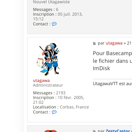
a
Nouvel Utagawiste
w
Messages :
6
a
Inscription :
05 juil. 2013,
15:12
C
Contact :
o
n
t
a
M
par
utagawa
»
21
c
e
t
s
Pour Basecamp, c
e
s
le fichier dans 
r
a
f
g
ImDisk
f
e
a
u
utagawa
UtagawaVTT est au
r
Administrateur
e
Messages :
2193
Inscription :
10 févr. 2005,
21:02
Localisation :
Corbas, France
C
Contact :
o
n
t
a
M
par
ZestyCastor