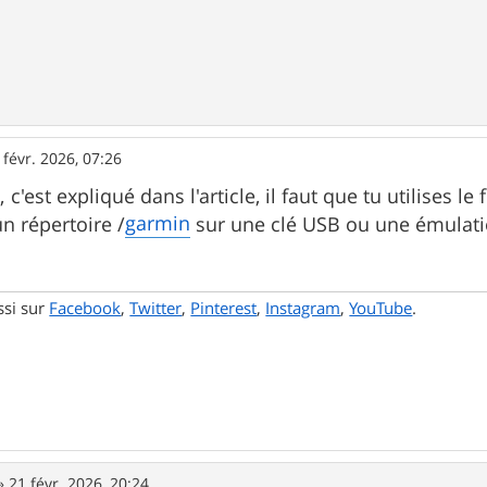
 févr. 2026, 07:26
'est expliqué dans l'article, il faut que tu utilises le
garmin
un répertoire /
sur une clé USB ou une émulatio
ssi sur
Facebook
,
Twitter
,
Pinterest
,
Instagram
,
YouTube
.
»
21 févr. 2026, 20:24