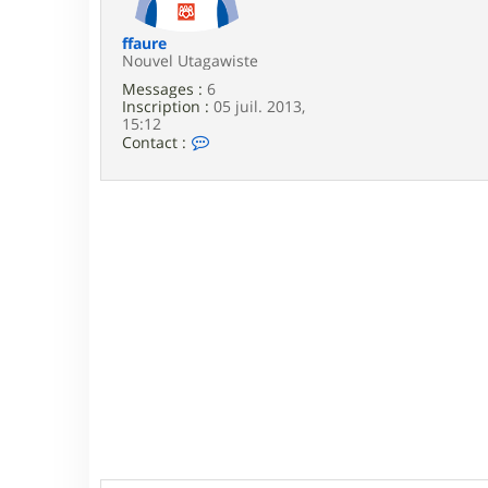
e
ffaure
Nouvel Utagawiste
Messages :
6
Inscription :
05 juil. 2013,
15:12
C
Contact :
o
n
t
a
c
t
e
r
f
f
a
u
r
e