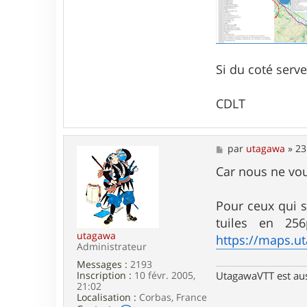
Si du coté serv
CDLT
M
par
utagawa
»
23
e
s
Car nous ne vou
s
a
g
Pour ceux qui s
e
tuiles en 25
utagawa
https://maps.u
Administrateur
Messages :
2193
Inscription :
10 févr. 2005,
UtagawaVTT est au
21:02
Localisation :
Corbas, France