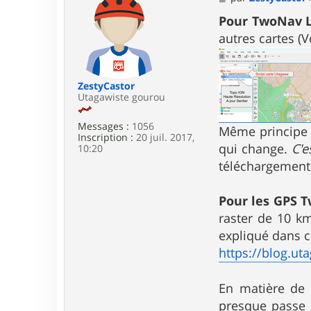
c
e
t
s
Pour TwoNav 
e
s
autres cartes (
r
a
u
g
t
e
a
g
ZestyCastor
a
Utagawiste gourou
w
a
Messages :
1056
Même principe p
Inscription :
20 juil. 2017,
qui change.
C'e
10:20
téléchargement 
Pour les GPS T
raster de 10 km
expliqué dans ce
https://blog.uta
En matière de 
presque passe e