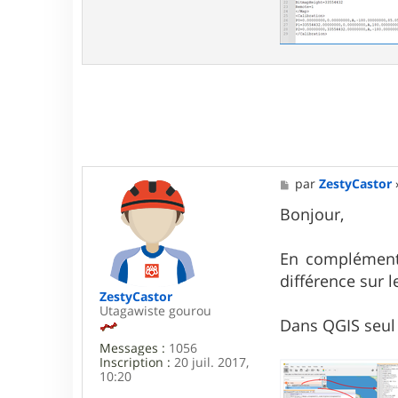
M
par
ZestyCastor
e
s
Bonjour,
s
a
g
En complément d
e
différence sur 
ZestyCastor
Utagawiste gourou
Dans QGIS seul 
Messages :
1056
Inscription :
20 juil. 2017,
10:20