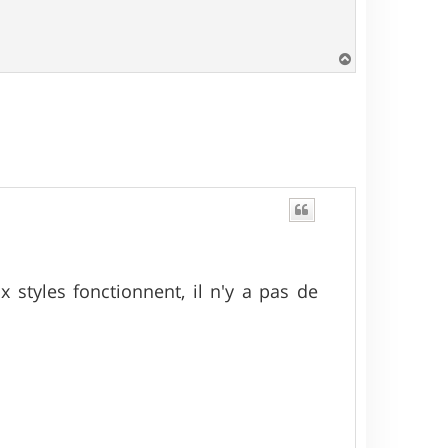
H
a
u
t
 styles fonctionnent, il n'y a pas de