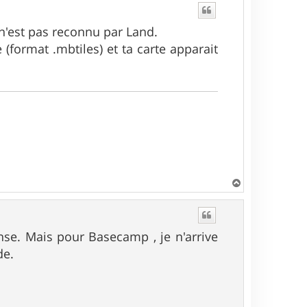
n'est pas reconnu par Land.
 (format .mbtiles) et ta carte apparait
H
a
u
t
nse. Mais pour Basecamp , je n'arrive
de.