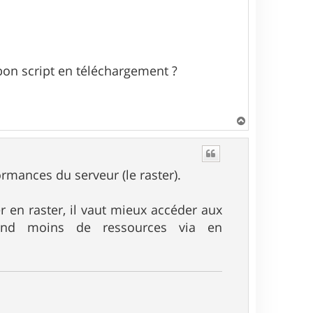
 bon script en téléchargement ?
H
a
u
t
rmances du serveur (le raster).
 en raster, il vaut mieux accéder aux
rend moins de ressources via en