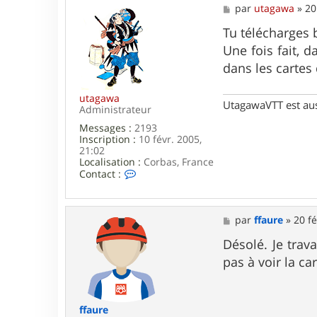
M
par
utagawa
»
20
e
s
Tu télécharges 
s
Une fois fait, 
a
g
dans les cartes 
e
utagawa
UtagawaVTT est au
Administrateur
Messages :
2193
Inscription :
10 févr. 2005,
21:02
Localisation :
Corbas, France
C
Contact :
o
n
t
a
M
par
ffaure
»
20 fé
c
e
t
s
Désolé. Je trav
e
s
pas à voir la c
r
a
u
g
t
e
a
g
ffaure