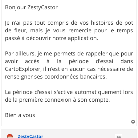
e
s
Bonjour ZestyCastor
s
a
g
Je n'ai pas tout compris de vos histoires de pot
e
de fleur, mais je vous remercie pour le temps
passé à découvrir notre application.
Par ailleurs, je me permets de rappeler que pour
avoir accès à la période d'essai dans
CartoExplorer, il n'est en aucun cas nécessaire de
renseigner ses coordonnées bancaires.
La période d'essai s'active automatiquement lors
de la première connexion à son compte.
Bien a vous
a
u
ZestyCastor
t