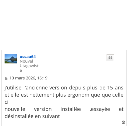
ossau64
Nouvel
Utagawist
e
M
10 mars 2026, 16:19
e
s
j'utilise l'ancienne version depuis plus de 15 ans
s
et elle est nettement plus ergonomique que celle
a
g
ci
e
nouvelle version installée ,essayée et
désinstallée en suivant
a