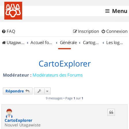
Menu
FAQ
Inscription
Connexion
UtagawaVTT (Randos VTT et VTTAE avec traces GPS)
Accueil forum
Générale
Cartographie et GPS
Les logiciels
CartoExplorer
Modérateur :
Modérateurs des Forums
Répondre
9 messages • Page
1
sur
1
CartoExplorer
Nouvel Utagawiste