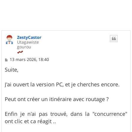
u
t
ZestyCastor
Utagawiste
gourou
M
13 mars 2026, 18:40
e
s
Suite,
s
a
g
J'ai ouvert la version PC, et je cherches encore.
e
Peut ont créer un itinéraire avec routage ?
Enfin je n'ai pas trouvé, dans la "concurrence"
ont clic et ca réagit ..