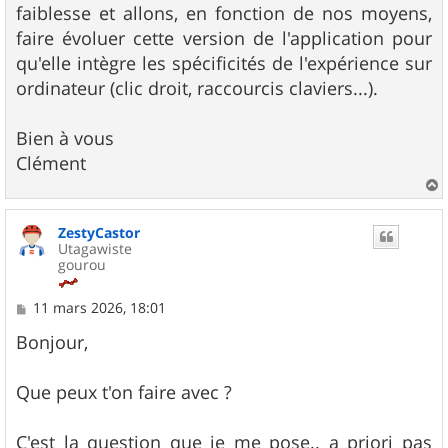
faiblesse et allons, en fonction de nos moyens,
faire évoluer cette version de l'application pour
qu'elle intègre les spécificités de l'expérience sur
ordinateur (clic droit, raccourcis claviers...).
Bien à vous
Clément
a
u
ZestyCastor
t
Utagawiste
gourou
M
11 mars 2026, 18:01
e
s
Bonjour,
s
a
g
Que peux t'on faire avec ?
e
C'est la question que je me pose.. a priori pas