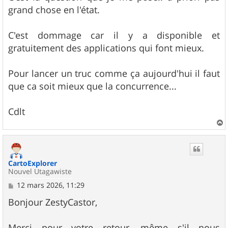
grand chose en l'état.
C'est dommage car il y a disponible et
gratuitement des applications qui font mieux.
Pour lancer un truc comme ça aujourd'hui il faut
que ca soit mieux que la concurrence...
Cdlt
a
u
t
CartoExplorer
Nouvel Utagawiste
M
12 mars 2026, 11:29
e
s
Bonjour ZestyCastor,
s
a
g
Merci pour votre retour, même s'il nous