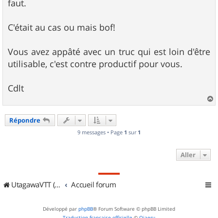
faut.
C'était au cas ou mais bof!
Vous avez appâté avec un truc qui est loin d'être
utilisable, c'est contre productif pour vous.
Cdlt
a
u
Répondre
t
9 messages • Page
1
sur
1
Aller
UtagawaVTT (Randos VTT et VTTAE avec traces GPS)
Accueil forum
Développé par
phpBB
® Forum Software © phpBB Limited
Traduction française officielle
©
Qiaeru