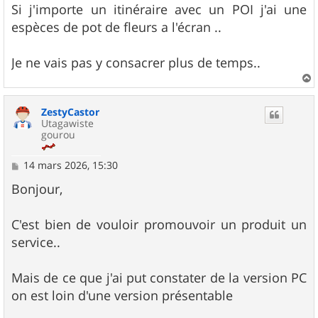
Si j'importe un itinéraire avec un POI j'ai une
espèces de pot de fleurs a l'écran ..
Je ne vais pas y consacrer plus de temps..
a
u
ZestyCastor
t
Utagawiste
gourou
M
14 mars 2026, 15:30
e
s
Bonjour,
s
a
g
C'est bien de vouloir promouvoir un produit un
e
service..
Mais de ce que j'ai put constater de la version PC
on est loin d'une version présentable