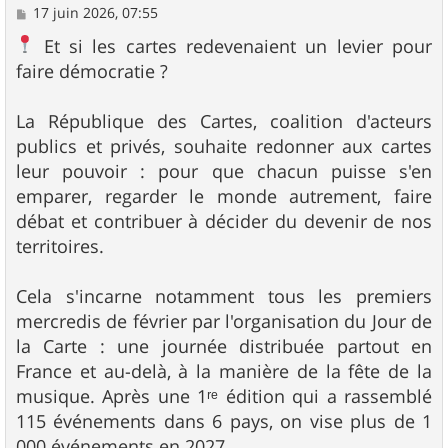
M
17 juin 2026, 07:55
e
s
Et si les cartes redevenaient un levier pour
s
faire démocratie ?
a
g
e
La République des Cartes, coalition d'acteurs
publics et privés, souhaite redonner aux cartes
leur pouvoir : pour que chacun puisse s'en
emparer, regarder le monde autrement, faire
débat et contribuer à décider du devenir de nos
territoires.
Cela s'incarne notamment tous les premiers
mercredis de février par l'organisation du Jour de
la Carte : une journée distribuée partout en
France et au-delà, à la manière de la fête de la
musique. Après une 1ʳᵉ édition qui a rassemblé
115 événements dans 6 pays, on vise plus de 1
000 événements en 2027.