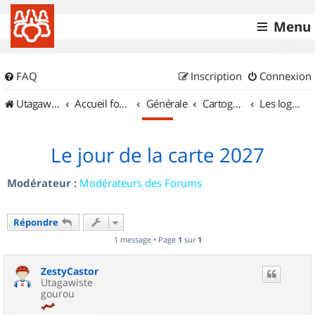
Menu
FAQ
Inscription
Connexion
UtagawaVTT (Randos VTT et VTTAE avec traces GPS)
Accueil forum
Générale
Cartographie et GPS
Les logiciels
Le jour de la carte 2027
Modérateur :
Modérateurs des Forums
Répondre
1 message • Page
1
sur
1
ZestyCastor
Utagawiste
gourou