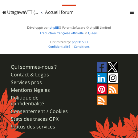
UtagawaVTT (Randos VTT et VTTAE avec traces GPS)
Accueil forum
Développé par
phpBB
® Forum Software © phpBB Limited
Traduction française officielle
©
Qiaeru
Optimized by:
phpBB SEO
Confidentialité
|
Conditions
Qui sommes-nous ?
Contact & Logos
Services pros
Mentions légales
Politique de
confidentialité
Consentement / Cookies
Stats des traces GPX
Status des services