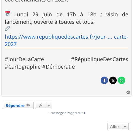
Lundi 29 juin de 17h à 18h : visio de
lancement, ouverte à toutes et tous.
https://www.republiquedescartes.fr/jour ... carte-
2027
#JourDeLaCarte #RépubliqueDesCartes
#Cartographie #Démocratie
a
u
Répondre
t
1 message • Page
1
sur
1
Aller