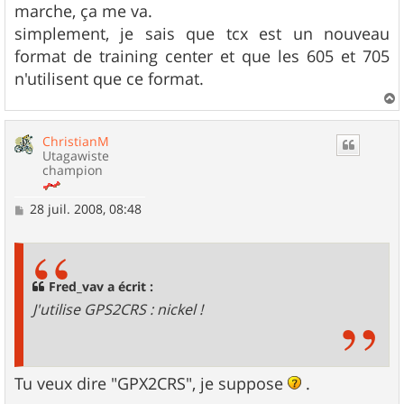
marche, ça me va.
a
g
simplement, je sais que tcx est un nouveau
e
format de training center et que les 605 et 705
n'utilisent que ce format.
a
u
ChristianM
t
Utagawiste
champion
M
28 juil. 2008, 08:48
e
s
s
a
g
Fred_vav a écrit :
e
J'utilise GPS2CRS : nickel !
Tu veux dire "GPX2CRS", je suppose
.