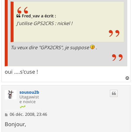
Fred_vav a écrit :
J'utilise GPS2CRS : nickel !
Tu veux dire "GPX2CRS", je suppose
.
oui ....s'cuse !
a
u
sousou2b
t
Utagawist
e novice
M
06 déc. 2008, 23:46
e
s
Bonjour,
s