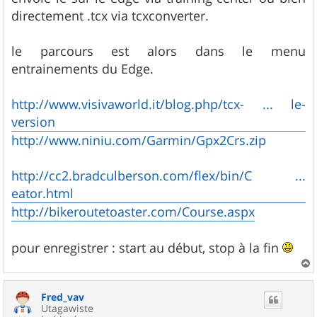
a
g
directement .tcx via tcxconverter.
e
le parcours est alors dans le menu
entrainements du Edge.
http://www.visivaworld.it/blog.php/tcx- ... le-
version
http://www.niniu.com/Garmin/Gpx2Crs.zip
http://cc2.bradculberson.com/flex/bin/C ...
eator.html
http://bikeroutetoaster.com/Course.aspx
pour enregistrer : start au début, stop à la fin
a
u
Fred_vav
t
Utagawiste