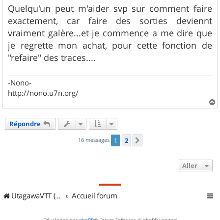
Quelqu'un peut m'aider svp sur comment faire
exactement, car faire des sorties deviennt
vraiment galère...et je commence a me dire que
je regrette mon achat, pour cette fonction de
"refaire" des traces....
-Nono-
http://nono.u7n.org/
a
u
Répondre
t
16 messages
1
2
Suivant
Aller
UtagawaVTT (Randos VTT et VTTAE avec traces GPS)
Accueil forum