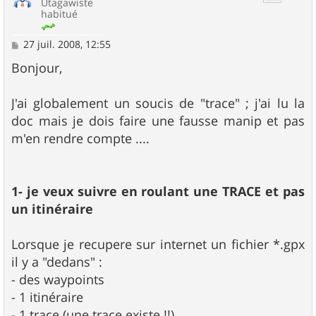
Utagawiste
habitué
M
27 juil. 2008, 12:55
e
s
Bonjour,
s
a
g
J'ai globalement un soucis de "trace" ; j'ai lu la
e
doc mais je dois faire une fausse manip et pas
m'en rendre compte ....
1- je veux suivre en roulant une TRACE et pas
un itinéraire
Lorsque je recupere sur internet un fichier *.gpx
il y a "dedans" :
- des waypoints
- 1 itinéraire
- 1 trace (une trace existe !!)