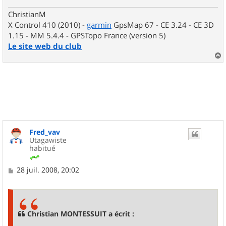
ChristianM
X Control 410 (2010) -
garmin
GpsMap 67 - CE 3.24 - CE 3D
1.15 - MM 5.4.4 - GPSTopo France (version 5)
Le site web du club
a
u
t
Fred_vav
Utagawiste
habitué
M
28 juil. 2008, 20:02
e
s
s
a
g
Christian MONTESSUIT a écrit :
e