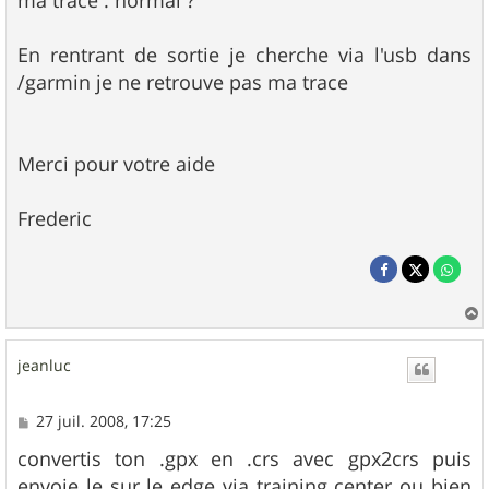
ma trace : normal ?
En rentrant de sortie je cherche via l'usb dans
/garmin je ne retrouve pas ma trace
Merci pour votre aide
Frederic
a
u
jeanluc
t
M
27 juil. 2008, 17:25
e
s
convertis ton .gpx en .crs avec gpx2crs puis
s
envoie le sur le edge via training center ou bien