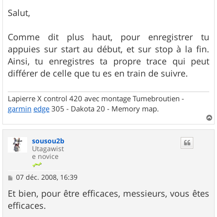
e
s
Salut,
s
a
g
Comme dit plus haut, pour enregistrer tu
e
appuies sur start au début, et sur stop à la fin.
Ainsi, tu enregistres ta propre trace qui peut
différer de celle que tu es en train de suivre.
Lapierre X control 420 avec montage Tumebroutien -
garmin
edge
305 - Dakota 20 - Memory map.
a
u
sousou2b
t
Utagawist
e novice
M
07 déc. 2008, 16:39
e
s
Et bien, pour être efficaces, messieurs, vous êtes
s
efficaces.
a
g