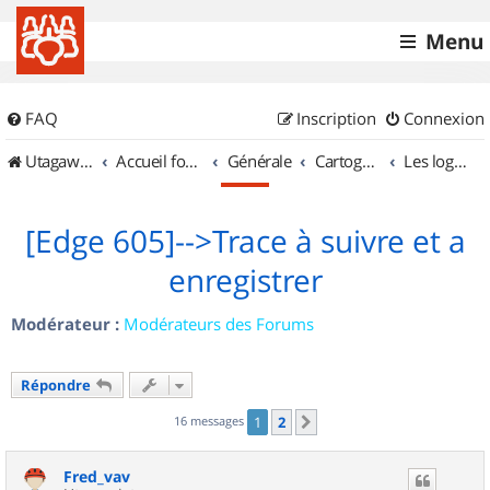
Menu
FAQ
Inscription
Connexion
UtagawaVTT (Randos VTT et VTTAE avec traces GPS)
Accueil forum
Générale
Cartographie et GPS
Les logiciels
[Edge 605]-->Trace à suivre et a
enregistrer
Modérateur :
Modérateurs des Forums
Répondre
16 messages
1
2
Suivant
Fred_vav