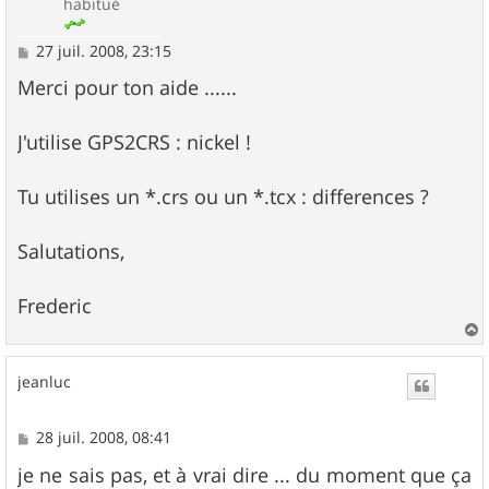
habitué
M
27 juil. 2008, 23:15
e
s
Merci pour ton aide ......
s
a
g
J'utilise GPS2CRS : nickel !
e
Tu utilises un *.crs ou un *.tcx : differences ?
Salutations,
Frederic
a
u
jeanluc
t
M
28 juil. 2008, 08:41
e
s
je ne sais pas, et à vrai dire ... du moment que ça
s