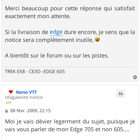
e
Merci beaucoup pour cette réponse qui satisfait
exactement mon attente.
edge
Si la livraison de
dure encore, je sens que la
notice sera complètement inutile,
A bientôt sur le forum ou sur les pistes.
TREK EX8 - CE3D -EDGE 605
a
u
Nono VTT
t
Utagawiste novice
M
08 févr. 2009, 22:15
e
s
Moi je vais dévier legerment du sujet, puisque je
s
vais vous parler de mon Edge 705 et non 605....
a
g