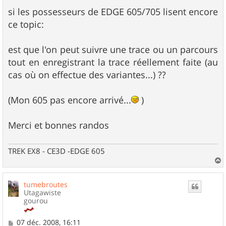
a
g
si les possesseurs de EDGE 605/705 lisent encore
e
ce topic:
est que l'on peut suivre une trace ou un parcours
tout en enregistrant la trace réellement faite (au
cas où on effectue des variantes...) ??
(Mon 605 pas encore arrivé...
)
Merci et bonnes randos
TREK EX8 - CE3D -EDGE 605
a
u
tumebroutes
t
Utagawiste
gourou
M
07 déc. 2008, 16:11