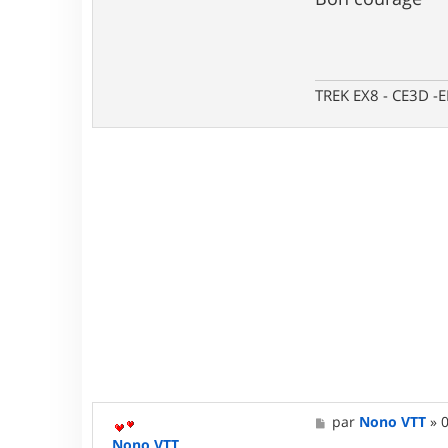
TREK EX8 - CE3D -
M
par
Nono VTT
»
0
e
Nono VTT