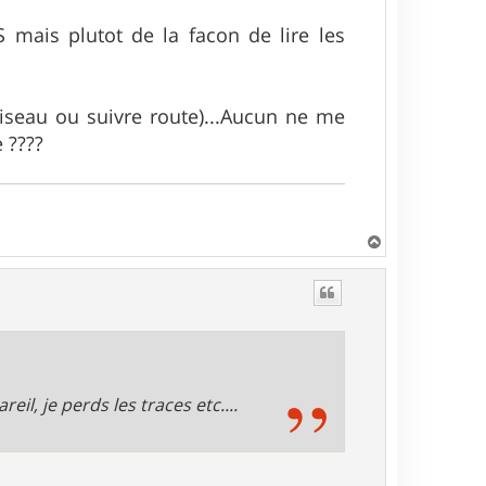
 mais plutot de la facon de lire les
iseau ou suivre route)...Aucun ne me
 ????
H
a
u
t
reil, je perds les traces etc....