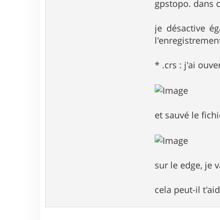
gpstopo. dans ce
je désactive é
l'enregistremen
* .crs : j'ai ouv
et sauvé le fich
sur le edge, je
cela peut-il t'ai