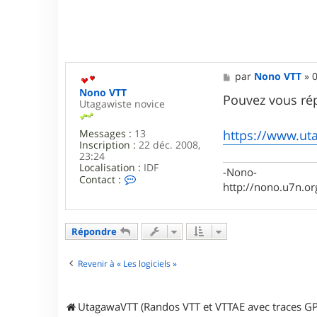
M
par
Nono VTT
»
0
e
Nono VTT
s
Pouvez vous rép
Utagawiste novice
s
a
g
Messages :
13
https://www.ut
e
Inscription :
22 déc. 2008,
23:24
Localisation :
IDF
-Nono-
C
Contact :
http://nono.u7n.or
o
n
t
a
Répondre
c
t
e
Revenir à « Les logiciels »
r
N
o
n
UtagawaVTT (Randos VTT et VTTAE avec traces GP
o