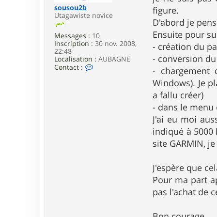
e
sousou2b
figure.
Utagawiste novice
D'abord je pens
Ensuite pour su
Messages :
10
Inscription :
30 nov. 2008,
- création du p
22:48
- conversion du 
Localisation :
AUBAGNE
C
Contact :
- chargement d
o
n
Windows). Je pl
t
a fallu créer)
a
c
- dans le menu d
t
J'ai eu moi aus
e
r
indiqué à 5000 
s
site GARMIN, je 
o
u
s
J'espère que cel
o
u
Pour ma part ap
2
b
pas l'achat de 
Bon courage