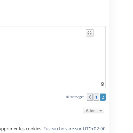
t
H
a
u
16 messages
1
2
Précédent
t
Aller
upprimer les cookies
Fuseau horaire sur
UTC+02:00