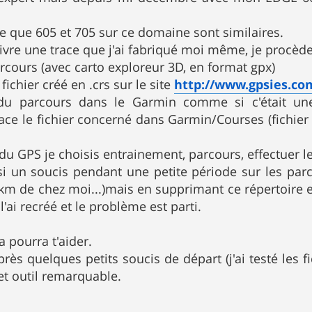
e que 605 et 705 sur ce domaine sont similaires.
ivre une trace que j'ai fabriqué moi même, je procè
arcours (avec carto exploreur 3D, en format gpx)
fichier créé en .crs sur le site
http://www.gpsies.c
u parcours dans le Garmin comme si c'était une c
ace le fichier concerné dans Garmin/Courses (fichier q
u GPS je choisis entrainement, parcours, effectuer le 
si un soucis pendant une petite période sur les parc
km de chez moi...)mais en supprimant ce répertoire e
l'ai recréé et le problème est parti.
a pourra t'aider.
rès quelques petits soucis de départ (j'ai testé les f
cet outil remarquable.