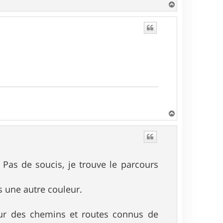
H
a
u
t
H
a
u
t
 Pas de soucis, je trouve le parcours
is une autre couleur.
 sur des chemins et routes connus de