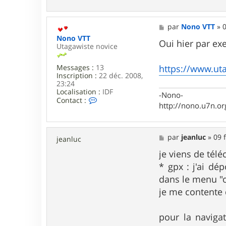
M
par
Nono VTT
»
0
e
Nono VTT
s
Oui hier par exe
Utagawiste novice
s
a
g
Messages :
13
https://www.ut
e
Inscription :
22 déc. 2008,
23:24
Localisation :
IDF
-Nono-
C
Contact :
http://nono.u7n.or
o
n
t
a
M
par
jeanluc
»
09 
jeanluc
c
e
t
s
je viens de télé
e
s
r
* gpx : j'ai dé
a
N
g
dans le menu "o
o
e
n
je me contente d
o
V
T
pour la naviga
T