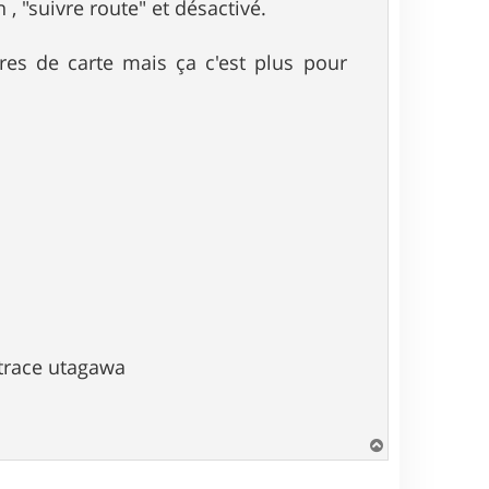
 , "suivre route" et désactivé.
res de carte mais ça c'est plus pour
 trace utagawa
H
a
u