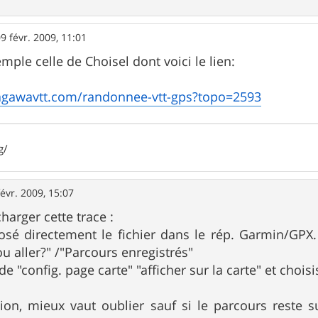
9 févr. 2009, 11:01
mple celle de Choisel dont voici le lien:
agawavtt.com/randonnee-vtt-gps?topo=2593
g/
févr. 2009, 15:07
charger cette trace :
posé directement le fichier dans le rép. Garmin/GPX.
u aller?" /"Parcours enregistrés"
e "config. page carte" "afficher sur la carte" et chois
tion, mieux vaut oublier sauf si le parcours reste