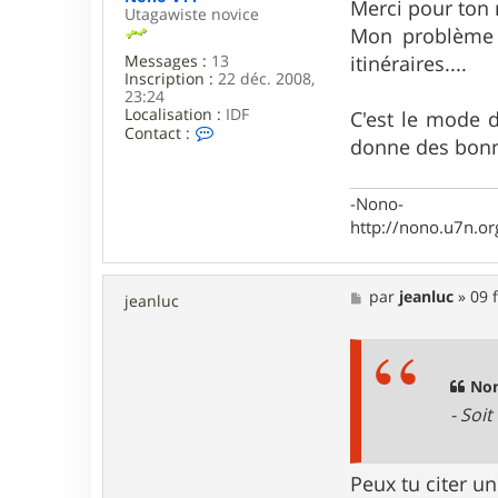
s
Merci pour ton 
Utagawiste novice
s
Mon problème n
a
g
Messages :
13
itinéraires....
e
Inscription :
22 déc. 2008,
23:24
Localisation :
IDF
C'est le mode 
C
Contact :
donne des bonne
o
n
t
a
-Nono-
c
http://nono.u7n.or
t
e
r
N
M
par
jeanluc
»
09 
jeanluc
o
e
n
s
o
s
V
a
T
g
Non
T
e
- Soit
Peux tu citer u