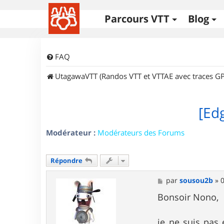
Parcours VTT
Blog
FAQ
UtagawaVTT (Randos VTT et VTTAE avec traces GP
[Edg
Modérateur :
Modérateurs des Forums
Répondre
M
par
sousou2b
»
0
e
s
Bonsoir Nono,
s
a
g
je ne suis pas