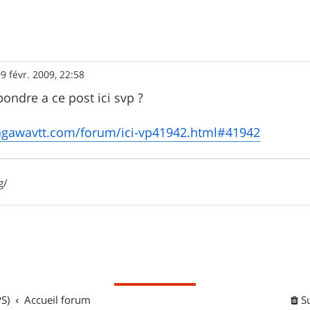
9 févr. 2009, 22:58
ondre a ce post ici svp ?
agawavtt.com/forum/ici-vp41942.html#41942
g/
S)
Accueil forum
S