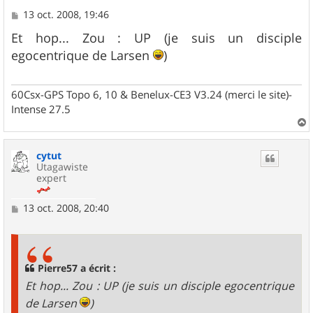
M
13 oct. 2008, 19:46
e
s
Et hop... Zou : UP (je suis un disciple
s
egocentrique de Larsen
)
a
g
e
60Csx-GPS Topo 6, 10 & Benelux-CE3 V3.24 (merci le site)-
Intense 27.5
a
u
cytut
t
Utagawiste
expert
M
13 oct. 2008, 20:40
e
s
s
a
g
Pierre57 a écrit :
e
Et hop... Zou : UP (je suis un disciple egocentrique
de Larsen
)