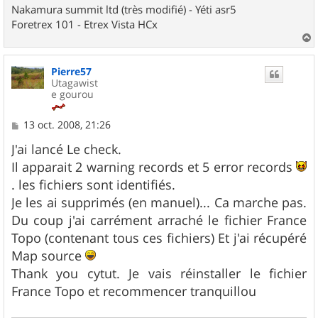
Nakamura summit ltd (très modifié) - Yéti asr5
Foretrex 101 - Etrex Vista HCx
a
u
Pierre57
t
Utagawist
e gourou
M
13 oct. 2008, 21:26
e
s
J'ai lancé Le check.
s
Il apparait 2 warning records et 5 error records
a
g
. les fichiers sont identifiés.
e
Je les ai supprimés (en manuel)... Ca marche pas.
Du coup j'ai carrément arraché le fichier France
Topo (contenant tous ces fichiers) Et j'ai récupéré
Map source
Thank you cytut. Je vais réinstaller le fichier
France Topo et recommencer tranquillou