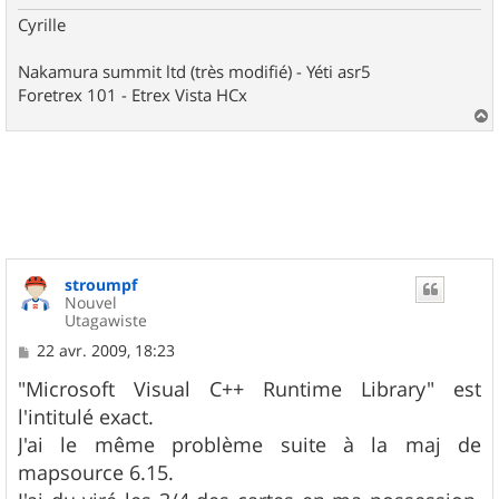
Cyrille
Nakamura summit ltd (très modifié) - Yéti asr5
Foretrex 101 - Etrex Vista HCx
a
u
t
stroumpf
Nouvel
Utagawiste
M
22 avr. 2009, 18:23
e
s
"Microsoft Visual C++ Runtime Library" est
s
l'intitulé exact.
a
g
J'ai le même problème suite à la maj de
e
mapsource 6.15.