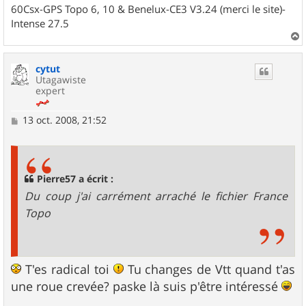
60Csx-GPS Topo 6, 10 & Benelux-CE3 V3.24 (merci le site)-
Intense 27.5
a
u
cytut
t
Utagawiste
expert
M
13 oct. 2008, 21:52
e
s
s
a
g
Pierre57 a écrit :
e
Du coup j'ai carrément arraché le fichier France
Topo
T'es radical toi
Tu changes de Vtt quand t'as
une roue crevée? paske là suis p'être intéressé