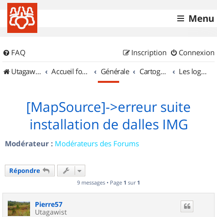
Menu
FAQ
Inscription
Connexion
UtagawaVTT (Randos VTT et VTTAE avec traces GPS)
Accueil forum
Générale
Cartographie et GPS
Les logiciels
[MapSource]->erreur suite
installation de dalles IMG
Modérateur :
Modérateurs des Forums
Répondre
9 messages • Page
1
sur
1
Pierre57
Utagawist