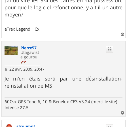
J'ai du viré les 3/4 des cartes en ma possession.
pour que le logiciel refonctionne. y a t il un autre
moyen?
eTrex Legend HCx
a
u
Pierre57
t
Utagawist
e gourou
M
22 avr. 2009, 20:47
e
s
Je m'en étais sorti par une désinstallation-
s
réinstallation de MS
a
g
e
60Csx-GPS Topo 6, 10 & Benelux-CE3 V3.24 (merci le site)-
Intense 27.5
a
u
stroumpf
t