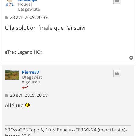
Nouvel
Utagawiste
M
23 avr. 2009, 20:39
e
s
C la solution finale que j'ai suivi
s
a
g
e
eTrex Legend HCx
a
u
Pierre57
t
Utagawist
e gourou
M
23 avr. 2009, 20:59
e
s
Alléluia
s
a
g
e
60Csx-GPS Topo 6, 10 & Benelux-CE3 V3.24 (merci le site)-