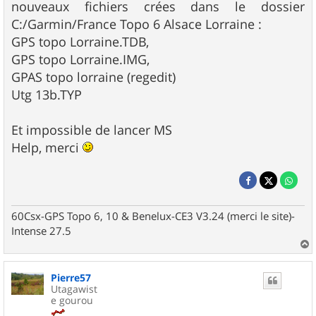
nouveaux fichiers crées dans le dossier
C:/Garmin/France Topo 6 Alsace Lorraine :
GPS topo Lorraine.TDB,
GPS topo Lorraine.IMG,
GPAS topo lorraine (regedit)
Utg 13b.TYP
Et impossible de lancer MS
Help, merci
60Csx-GPS Topo 6, 10 & Benelux-CE3 V3.24 (merci le site)-
Intense 27.5
a
u
Pierre57
t
Utagawist
e gourou