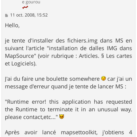
e gourou
M
11 oct. 2008, 15:52
e
s
Hello,
s
a
g
je tente d'installer des fichiers.img dans MS en
e
suivant l'article "installation de dalles IMG dans
MapSource" (voir rubrique : Articles. § Les cartes
et Logiciels).
J'ai du faire une boulette somewhere
car j'ai un
message d'erreur quand je tente de lancer MS :
"Runtime error! this application has requested
the Runtime to terminate it in an unusual way.
please contact,etc..."
Après avoir lancé mapsettoolkit, j'obtiens 4