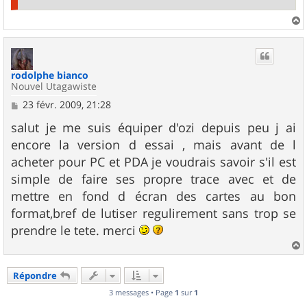
a
u
t
rodolphe bianco
Nouvel Utagawiste
M
23 févr. 2009, 21:28
e
s
salut je me suis équiper d'ozi depuis peu j ai
s
encore la version d essai , mais avant de l
a
g
acheter pour PC et PDA je voudrais savoir s'il est
e
simple de faire ses propre trace avec et de
mettre en fond d écran des cartes au bon
format,bref de lutiser regulirement sans trop se
prendre le tete. merci
a
u
Répondre
t
3 messages • Page
1
sur
1