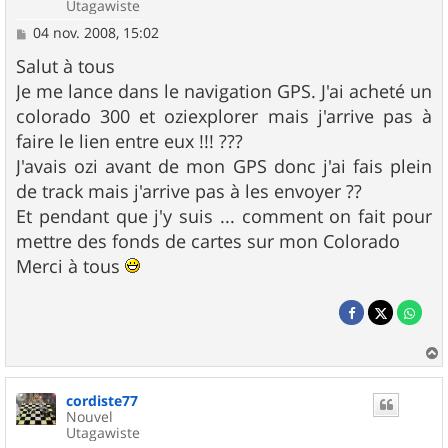
Utagawiste
M
04 nov. 2008, 15:02
e
s
Salut à tous
s
Je me lance dans le navigation GPS. J'ai acheté un
a
g
colorado 300 et oziexplorer mais j'arrive pas à
e
faire le lien entre eux !!! ???
J'avais ozi avant de mon GPS donc j'ai fais plein
de track mais j'arrive pas à les envoyer ??
Et pendant que j'y suis ... comment on fait pour
mettre des fonds de cartes sur mon Colorado
Merci à tous
a
u
cordiste77
t
Nouvel
Utagawiste