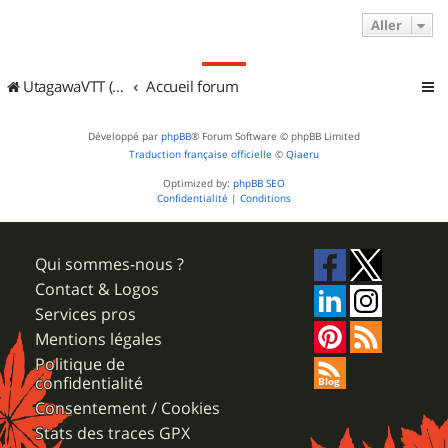
Aller
UtagawaVTT (Randos VTT et VTTAE avec traces GPS)
Accueil forum
Développé par
phpBB
® Forum Software © phpBB Limited
Traduction française officielle
©
Qiaeru
Optimized by:
phpBB SEO
Confidentialité
|
Conditions
Qui sommes-nous ?
Contact & Logos
Services pros
Mentions légales
Politique de
confidentialité
Consentement / Cookies
Stats des traces GPX