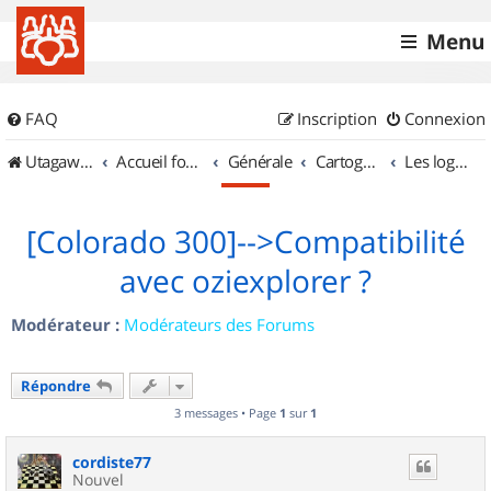
Menu
FAQ
Inscription
Connexion
UtagawaVTT (Randos VTT et VTTAE avec traces GPS)
Accueil forum
Générale
Cartographie et GPS
Les logiciels
[Colorado 300]-->Compatibilité
avec oziexplorer ?
Modérateur :
Modérateurs des Forums
Répondre
3 messages • Page
1
sur
1
cordiste77
Nouvel