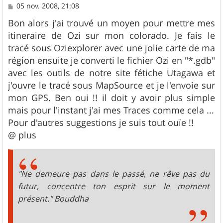
M
05 nov. 2008, 21:08
e
s
Bon alors j'ai trouvé un moyen pour mettre mes
s
itineraire de Ozi sur mon colorado. Je fais le
a
g
tracé sous Oziexplorer avec une jolie carte de ma
e
région ensuite je converti le fichier Ozi en "*.gdb"
avec les outils de notre site fétiche Utagawa et
j'ouvre le tracé sous MapSource et je l'envoie sur
mon GPS. Ben oui !! il doit y avoir plus simple
mais pour l'instant j'ai mes Traces comme cela ...
Pour d'autres suggestions je suis tout ouïe !!
@ plus
"Ne demeure pas dans le passé, ne rêve pas du
futur, concentre ton esprit sur le moment
présent." Bouddha