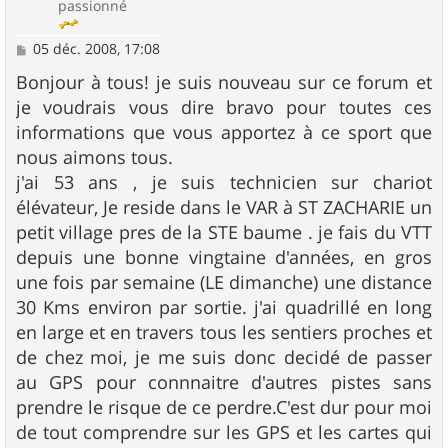
passionné
M
05 déc. 2008, 17:08
e
s
Bonjour à tous! je suis nouveau sur ce forum et
s
je voudrais vous dire bravo pour toutes ces
a
g
informations que vous apportez à ce sport que
e
nous aimons tous.
j'ai 53 ans , je suis technicien sur chariot
élévateur, Je reside dans le VAR à ST ZACHARIE un
petit village pres de la STE baume . je fais du VTT
depuis une bonne vingtaine d'années, en gros
une fois par semaine (LE dimanche) une distance
30 Kms environ par sortie. j'ai quadrillé en long
en large et en travers tous les sentiers proches et
de chez moi, je me suis donc decidé de passer
au GPS pour connnaitre d'autres pistes sans
prendre le risque de ce perdre.C'est dur pour moi
de tout comprendre sur les GPS et les cartes qui