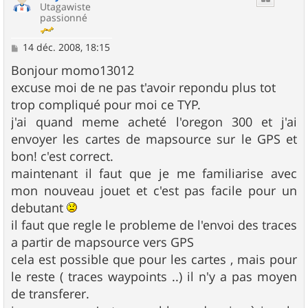
Utagawiste
passionné
M
14 déc. 2008, 18:15
e
s
Bonjour momo13012
s
excuse moi de ne pas t'avoir repondu plus tot
a
g
trop compliqué pour moi ce TYP.
e
j'ai quand meme acheté l'oregon 300 et j'ai
envoyer les cartes de mapsource sur le GPS et
bon! c'est correct.
maintenant il faut que je me familiarise avec
mon nouveau jouet et c'est pas facile pour un
debutant
il faut que regle le probleme de l'envoi des traces
a partir de mapsource vers GPS
cela est possible que pour les cartes , mais pour
le reste ( traces waypoints ..) il n'y a pas moyen
de transferer.