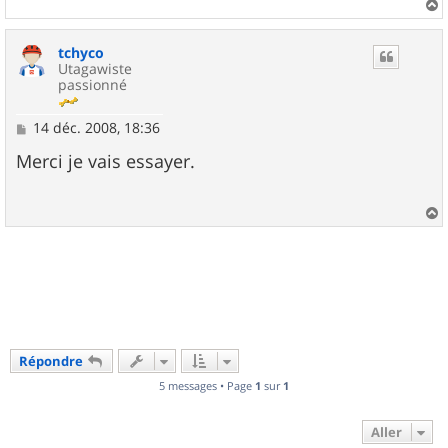
a
u
tchyco
t
Utagawiste
passionné
M
14 déc. 2008, 18:36
e
s
Merci je vais essayer.
s
a
g
e
a
u
t
Répondre
5 messages • Page
1
sur
1
Aller