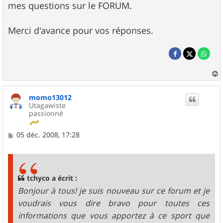
mes questions sur le FORUM.
Merci d'avance pour vos réponses.
a
u
momo13012
t
Utagawiste
passionné
M
05 déc. 2008, 17:28
e
s
s
a
g
tchyco a écrit :
e
Bonjour à tous! je suis nouveau sur ce forum et je
voudrais vous dire bravo pour toutes ces
informations que vous apportez à ce sport que