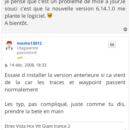
je pense que c'est un probleme de mise à jour,le
souci c'est que la nouvelle version 6.14.1.0 me
plante le logiciel.
A bientôt.
a
u
momo13012
t
Utagawiste
passionné
M
14 déc. 2008, 18:33
e
s
Essaie d installer la version anterieure si ca vient
s
de la car les traces et waypoint passent
a
g
normalement
e
Les typ, pas compliqué, juste comme tu dis,
prendre la bete en main
Etrex Vista Hcx Vtt Giant trance 2