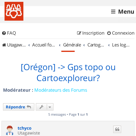
Menu
FAQ
Inscription
Connexion
UtagawaVTT (Randos VTT et VTTAE avec traces GPS)
Accueil forum
Générale
Cartographie et GPS
Les logiciels
[Orégon] -> Gps topo ou
Cartoexploreur?
Modérateur :
Modérateurs des Forums
Répondre
5 messages • Page
1
sur
1
tchyco
Utagawiste