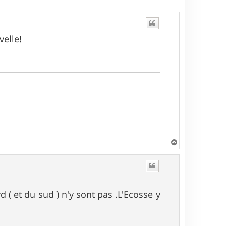
velle!
H
a
u
t
 ( et du sud ) n'y sont pas .L'Ecosse y