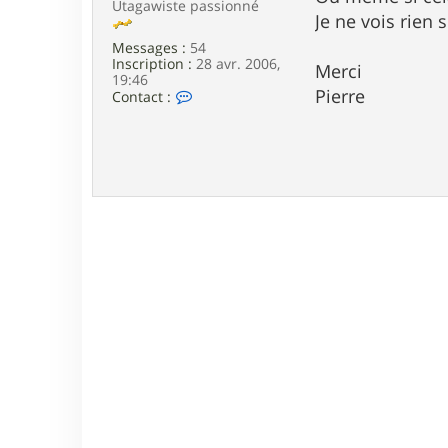
Utagawiste passionné
e
Je ne vois rien 
Messages :
54
Inscription :
28 avr. 2006,
Merci
19:46
Pierre
C
Contact :
o
n
t
a
c
t
e
r
p
i
e
r
f
e
l