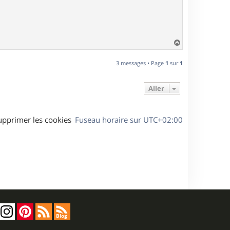
H
a
u
3 messages • Page
1
sur
1
t
Aller
upprimer les cookies
Fuseau horaire sur
UTC+02:00