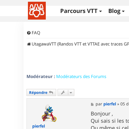
Parcours VTT
Blog
FAQ
UtagawaVTT (Randos VTT et VTTAE avec traces GP
Modérateur :
Modérateurs des Forums
Répondre
M
par
pierfel
»
05 d
e
s
Bonjour ,
s
Qui sais si les
a
pierfel
g
Ou même si cela