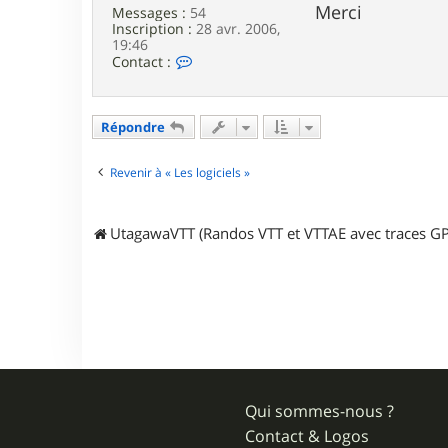
g
Merci
Messages :
54
e
Inscription :
28 avr. 2006,
w
19:46
i
C
Contact :
c
o
k
n
t
a
Répondre
c
t
e
Revenir à « Les logiciels »
r
p
i
UtagawaVTT (Randos VTT et VTTAE avec traces GP
e
r
f
e
l
Qui sommes-nous ?
Contact & Logos