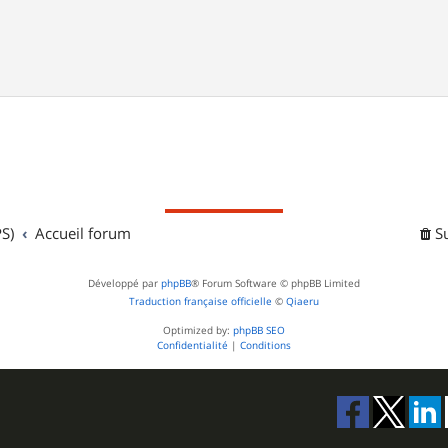
S)
Accueil forum
S
Développé par
phpBB
® Forum Software © phpBB Limited
Traduction française officielle
©
Qiaeru
Optimized by:
phpBB SEO
Confidentialité
|
Conditions