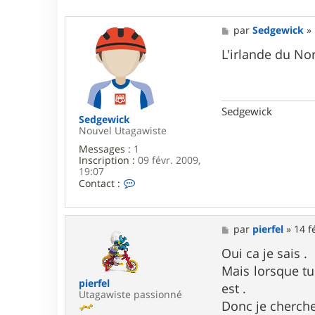
M
par
Sedgewick
»
e
s
L'irlande du No
s
a
g
e
Sedgewick
Sedgewick
Nouvel Utagawiste
Messages :
1
Inscription :
09 févr. 2009,
19:07
C
Contact :
o
n
t
a
M
par
pierfel
»
14 f
c
e
t
s
Oui ca je sais .
e
s
Mais lorsque tu 
r
a
pierfel
S
g
est .
Utagawiste passionné
e
e
Donc je cherche 
d