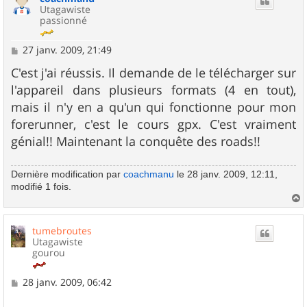
Utagawiste
passionné
M
27 janv. 2009, 21:49
e
s
C'est j'ai réussis. Il demande de le télécharger sur
s
l'appareil dans plusieurs formats (4 en tout),
a
g
mais il n'y en a qu'un qui fonctionne pour mon
e
forerunner, c'est le cours gpx. C'est vraiment
génial!! Maintenant la conquête des roads!!
Dernière modification par
coachmanu
le 28 janv. 2009, 12:11,
modifié 1 fois.
a
u
tumebroutes
t
Utagawiste
gourou
M
28 janv. 2009, 06:42
e
s