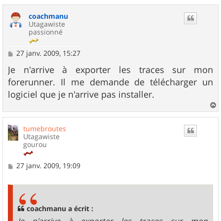
a
u
coachmanu
t
Utagawiste
passionné
M
27 janv. 2009, 15:27
e
s
Je n'arrive à exporter les traces sur mon
s
forerunner. Il me demande de télécharger un
a
g
logiciel que je n'arrive pas installer.
e
a
u
tumebroutes
t
Utagawiste
gourou
M
27 janv. 2009, 19:09
e
s
s
a
g
coachmanu a écrit :
e
Je n'arrive à exporter les traces sur mon