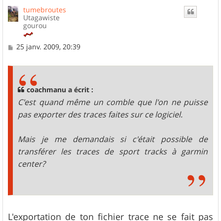
tumebroutes
Utagawiste
gourou
M
25 janv. 2009, 20:39
e
s
s
a
g
coachmanu a écrit :
e
C'est quand même un comble que l'on ne puisse
pas exporter des traces faites sur ce logiciel.
Mais je me demandais si c'était possible de
transférer les traces de sport tracks à garmin
center?
L'exportation de ton fichier trace ne se fait pas