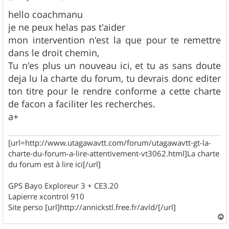
e
s
hello coachmanu
s
je ne peux helas pas t'aider
a
g
mon intervention n'est la que pour te remettre
e
dans le droit chemin,
Tu n'es plus un nouveau ici, et tu as sans doute
deja lu la charte du forum, tu devrais donc editer
ton titre pour le rendre conforme a cette charte
de facon a faciliter les recherches.
a+
[url=http://www.utagawavtt.com/forum/utagawavtt-gt-la-
charte-du-forum-a-lire-attentivement-vt3062.html]La charte
du forum est à lire ici[/url]
GPS Bayo Exploreur 3 + CE3.20
Lapierre xcontrol 910
Site perso [url]http://annickstl.free.fr/avld/[/url]
a