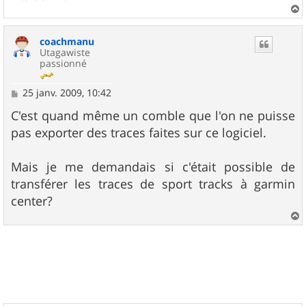
a
u
coachmanu
t
Utagawiste
passionné
M
25 janv. 2009, 10:42
e
s
C'est quand même un comble que l'on ne puisse
s
pas exporter des traces faites sur ce logiciel.
a
g
e
Mais je me demandais si c'était possible de
transférer les traces de sport tracks à garmin
center?
a
u
t