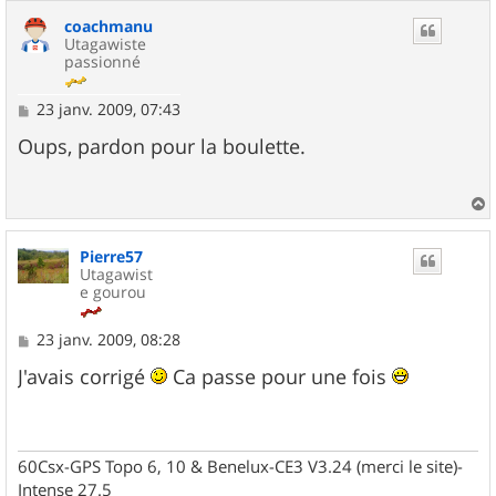
u
coachmanu
t
Utagawiste
passionné
M
23 janv. 2009, 07:43
e
s
Oups, pardon pour la boulette.
s
a
g
e
a
u
Pierre57
t
Utagawist
e gourou
M
23 janv. 2009, 08:28
e
s
J'avais corrigé
Ca passe pour une fois
s
a
g
e
60Csx-GPS Topo 6, 10 & Benelux-CE3 V3.24 (merci le site)-
Intense 27.5