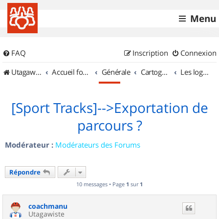
Menu
FAQ
Inscription
Connexion
UtagawaVTT (Randos VTT et VTTAE avec traces GPS)
Accueil forum
Générale
Cartographie et GPS
Les logiciels
[Sport Tracks]-->Exportation de
parcours ?
Modérateur :
Modérateurs des Forums
Répondre
10 messages • Page
1
sur
1
coachmanu
Utagawiste