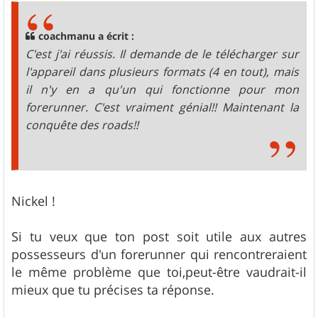
s
a
g
coachmanu a écrit :
e
C'est j'ai réussis. Il demande de le télécharger sur
l'appareil dans plusieurs formats (4 en tout), mais
il n'y en a qu'un qui fonctionne pour mon
forerunner. C'est vraiment génial!! Maintenant la
conquête des roads!!
Nickel !
Si tu veux que ton post soit utile aux autres
possesseurs d'un forerunner qui rencontreraient
le même problème que toi,peut-être vaudrait-il
mieux que tu précises ta réponse.