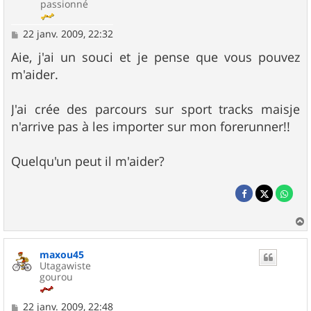
passionné
M
22 janv. 2009, 22:32
e
s
Aie, j'ai un souci et je pense que vous pouvez
s
m'aider.
a
g
e
J'ai crée des parcours sur sport tracks maisje
n'arrive pas à les importer sur mon forerunner!!
Quelqu'un peut il m'aider?
a
u
maxou45
t
Utagawiste
gourou
M
22 janv. 2009, 22:48