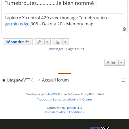
Tumebroutes..............le bien nommé !
Lapierre X control 420 avec montage Tumebroutien -
garmin
edge
305 - Dakota 20 - Memory map.
a
u
Répondre
t
10 messages • Page
1
sur
1
Aller
UtagawaVTT (Randos VTT et VTTAE avec traces GPS)
Accueil forum
Développé par
phpBB
® Forum Software © phpBB Limited
Traduction française officielle
©
Qiaeru
Optimized by:
phpBB SEO
Confidentialité
|
Conditions