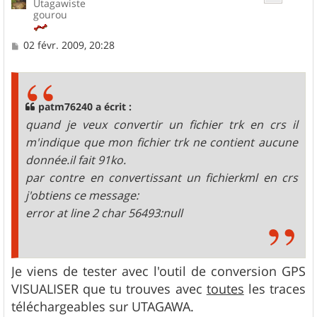
Utagawiste
gourou
M
02 févr. 2009, 20:28
e
s
s
a
g
patm76240 a écrit :
e
quand je veux convertir un fichier trk en crs il
m'indique que mon fichier trk ne contient aucune
donnée.il fait 91ko.
par contre en convertissant un fichierkml en crs
j'obtiens ce message:
error at line 2 char 56493:null
Je viens de tester avec l'outil de conversion GPS
VISUALISER que tu trouves avec
toutes
les traces
téléchargeables sur UTAGAWA.