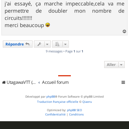
s
j'ai essayé, ça marche impeccable,cela va me
s
permettre de doubler mon nombre de
a
g
circuits!!!!!!!
e
merci beaucoup
a
u
Répondre
t
9 messages • Page
1
sur
1
Aller
UtagawaVTT (Randos VTT et VTTAE avec traces GPS)
Accueil forum
Développé par
phpBB
® Forum Software © phpBB Limited
Traduction française officielle
©
Qiaeru
Optimized by:
phpBB SEO
Confidentialité
|
Conditions