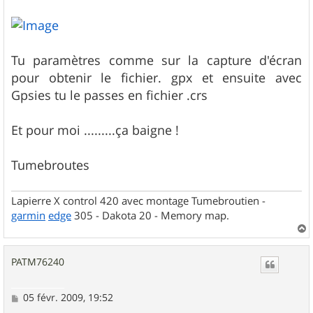
Tu paramètres comme sur la capture d'écran
pour obtenir le fichier. gpx et ensuite avec
Gpsies tu le passes en fichier .crs
Et pour moi .........ça baigne !
Tumebroutes
Lapierre X control 420 avec montage Tumebroutien -
garmin
edge
305 - Dakota 20 - Memory map.
a
u
PATM76240
t
M
05 févr. 2009, 19:52
e