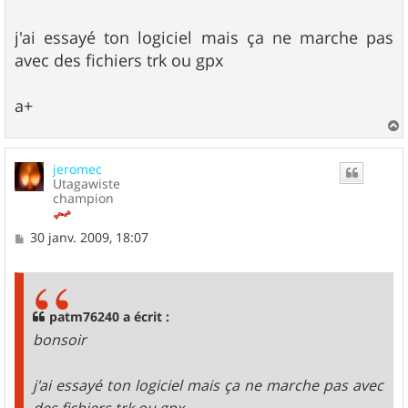
s
a
g
j'ai essayé ton logiciel mais ça ne marche pas
e
avec des fichiers trk ou gpx
a+
a
u
jeromec
t
Utagawiste
champion
M
30 janv. 2009, 18:07
e
s
s
a
g
patm76240 a écrit :
e
bonsoir
j'ai essayé ton logiciel mais ça ne marche pas avec
des fichiers trk ou gpx