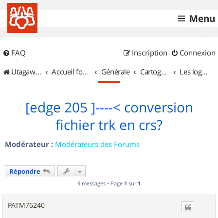
Menu
FAQ
Inscription
Connexion
UtagawaVTT (Randos VTT et VTTAE avec traces GPS)
Accueil forum
Générale
Cartographie et GPS
Les logiciels
[edge 205 ]----< conversion
fichier trk en crs?
Modérateur :
Modérateurs des Forums
Répondre
9 messages • Page
1
sur
1
PATM76240