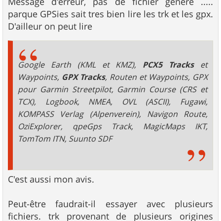
s
Message d'erreur, pas de fichier généré .....
s
parque GPSies sait tres bien lire les trk et les gpx.
a
g
D'ailleur on peut lire
e
Google Earth (KML et KMZ),
PCX5 Tracks
et
Waypoints,
GPX Tracks
, Routen et Waypoints, GPX
pour Garmin Streetpilot, Garmin Course (CRS et
TCX), Logbook, NMEA, OVL (ASCII), Fugawi,
KOMPASS Verlag (Alpenverein), Navigon Route,
OziExplorer, qpeGps Track, MagicMaps IKT,
TomTom ITN, Suunto SDF
C'est aussi mon avis.
Peut-être faudrait-il essayer avec plusieurs
fichiers. trk provenant de plusieurs origines