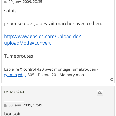
M
29 janv. 2009, 20:35
e
s
salut,
s
a
g
je pense que ça devrait marcher avec ce lien.
e
http://www.gpsies.com/upload.do?
uploadMode=convert
Tumebroutes
Lapierre X control 420 avec montage Tumebroutien -
garmin
edge
305 - Dakota 20 - Memory map.
a
u
PATM76240
t
M
30 janv. 2009, 17:49
e
s
bonsoir