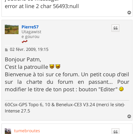
error at line 2 char 56493:null
a
u
Pierre57
t
Utagawist
e gourou
M
02 févr. 2009, 19:15
e
s
Bonjour Patm,
s
C'est la patrouille
a
g
Bienvenue à toi sur ce forum. Un petit coup d'œil
e
sur la charte du forum en passant... Pour
modifier le titre de ton post : bouton "Editer"
60Csx-GPS Topo 6, 10 & Benelux-CE3 V3.24 (merci le site)-
Intense 27.5
a
u
tumebroutes
t