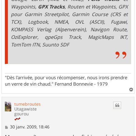
Waypoints,
GPX Tracks
, Routen et Waypoints, GPX
pour Garmin Streetpilot, Garmin Course (CRS et
TCX), Logbook, NMEA, OVL (ASCII), Fugawi,
KOMPASS Verlag (Alpenverein), Navigon Route,
OziExplorer, qpeGps Track, MagicMaps IKT,
TomTom ITN, Suunto SDF
"Dès l'arrivée, pour vous récompenser, nous irons prendre
un verre de vin chaud." Fernand Bonnevie - 1979
a
u
tumebroutes
t
Utagawiste
gourou
M
30 janv. 2009, 18:46
e