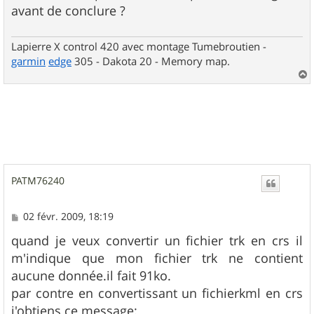
avant de conclure ?
Lapierre X control 420 avec montage Tumebroutien -
garmin
edge
305 - Dakota 20 - Memory map.
a
u
t
PATM76240
M
02 févr. 2009, 18:19
e
s
quand je veux convertir un fichier trk en crs il
s
m'indique que mon fichier trk ne contient
a
g
aucune donnée.il fait 91ko.
e
par contre en convertissant un fichierkml en crs
j'obtiens ce message: