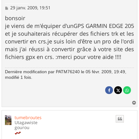
M
29 janv. 2009, 19:51
e
s
bonsoir
s
je viens de m'équiper d'unGPS GARMIN EDGE 205
a
g
et je souhaiterais récupérer des fichiers trk et les
e
convertir en crs.je suis loin d'être un pro de l'ordi
mais j'ai réussi à convertir grâce à votre site des
fichiers gpx en crs. :merci pour votre aide !!!!
Dernière modification par
PATM76240
le 05 févr. 2009, 19:49,
modifié 1 fois.
a
u
tumebroutes
t
Utagawiste
gourou