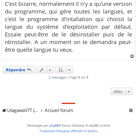
s
C'est bizarre, normalement il n'y a qu'une version
s
du programme, qui gère toutes les langues, et
a
g
c'est le programme d'intallation qui choisit la
e
langue du système d'exploitation par défaut.
Essaie peut-être de le désinstaller puis de le
réinstaller. A un moment on te demandra peut-
être quelle langue tu veux.
a
u
Répondre
t
2 messages • Page
1
sur
1
Aller
UtagawaVTT (Randos VTT et VTTAE avec traces GPS)
Accueil forum
Développé par
phpBB
® Forum Software © phpBB Limited
Traduction française officielle
©
Qiaeru