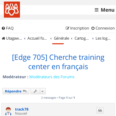
Menu
FAQ
Inscription
Connexion
UtagawaVTT (Randos VTT et VTTAE avec traces GPS)
Accueil forum
Générale
Cartographie et GPS
Les logiciels
[Edge 705] Cherche training
center en français
Modérateur :
Modérateurs des Forums
Répondre
2 messages • Page
1
sur
1
track78
Nouvel