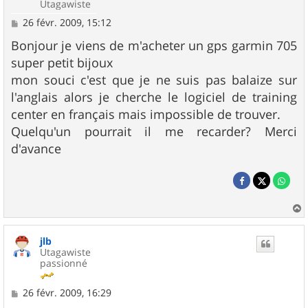
Utagawiste
M
26 févr. 2009, 15:12
e
s
Bonjour je viens de m'acheter un gps garmin 705
s
super petit bijoux
a
g
mon souci c'est que je ne suis pas balaize sur
e
l'anglais alors je cherche le logiciel de training
center en français mais impossible de trouver.
Quelqu'un pourrait il me recarder? Merci
d'avance
a
u
jlb
t
Utagawiste
passionné
M
26 févr. 2009, 16:29
e